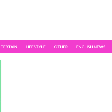
miss the world's movement.
NTERTAIN
LIFESTYLE
OTHER
ENGLISH NEWS