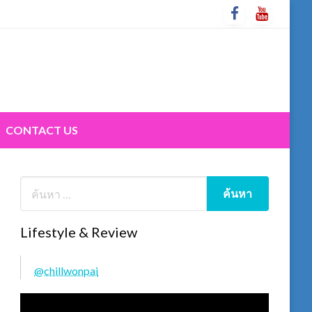
CONTACT US
Lifestyle & Review
@chillwonpai