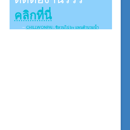
คลิกที่นี่
CHILLWONPAI : ชิลวนไป by แพนด้าบวมน้ำ