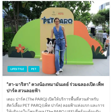
LIFESTYLE
PET
“สา-มาริสา” ควงน้องหมามันเดย์ ร่วมฉลองเปิด เพ็ท
ปาร์ค สวนลอยฟ้า
เดอะ ปาร์ค (The PARQ) เปิดให้บริการพื้นที่สวนสำหรับ
สัตว์เลี้ยง PET PARQ (เพ็ท ปาร์ค) ลอยฟ้าแห่งแรก และการ
ให้บริการในโซนรีเทล (The PARQ LIFE) ที่พร้อมต้อนรับ