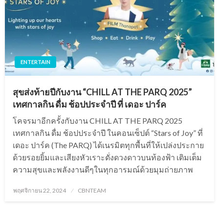
ENTERTAIN
สุขส่งท้ายปีกับงาน “CHILL AT THE PARQ 2025”
เทศกาลกิน ดื่ม ช้อปประจำปี ที่ เดอะ ปาร์ค
โคจรมาอีกครั้งกับงาน CHILL AT THE PARQ 2025
เทศกาลกิน ดื่ม ช้อปประจำปี ในคอนเซ็ปต์ “Stars of Joy” ที่
เดอะ ปาร์ค (The PARQ) ได้เนรมิตทุกพื้นที่ให้เปล่งประกาย
ด้วยรอยยิ้มและเสียงหัวเราะดั่งดวงดาวบนท้องฟ้า เติมเต็ม
ความสุขและพลังงานดีๆในทุกอารมณ์ด้วยมุมถ่ายภาพ
Posted
พฤศจิกายน 22, 2024
CBNTEAM
on