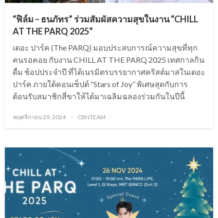
“ฟิล์ม – ธนภัทร” ร่วมสัมผัสความสุขในงาน “CHILL
AT THE PARQ 2025”
เดอะ ปาร์ค (The PARQ) มอบประสบการณ์ความสุขที่ทุก
คนรอคอย กับงาน CHILL AT THE PARQ 2025 เทศกาลกิน
ดื่ม ช้อปประจำปี ที่ได้เนรมิตรบรรยากาศคริสต์มาสในเดอะ
ปาร์ค ภายใต้คอนเซ็ปต์ “Stars of Joy” พิเศษสุดกับการ
ต้อนรับสมาชิกสี่ขาให้ได้มาเฉลิมฉลองร่วมกันในปีนี้
Posted
พฤศจิกายน 29, 2024
CBNTEAM
on