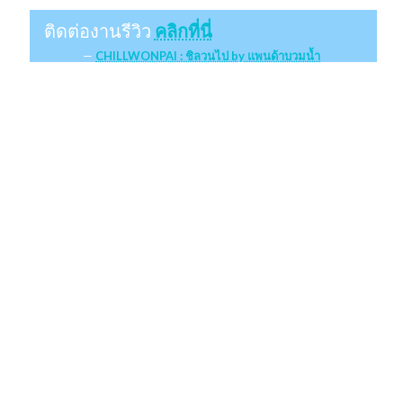
ติดต่องานรีวิว
คลิกที่นี่
CHILLWONPAI : ชิลวนไป by แพนด้าบวมน้ำ