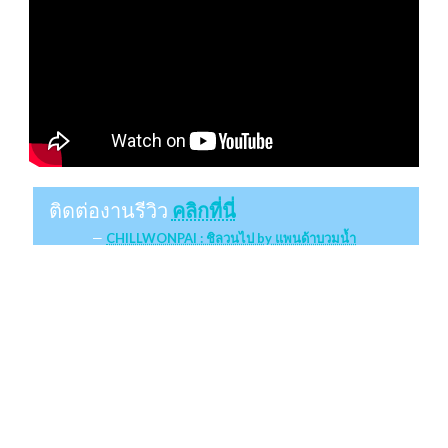
ติดต่องานรีวิว
คลิกที่นี่
CHILLWONPAI : ชิลวนไป by แพนด้าบวมน้ำ