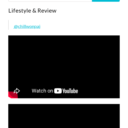
Lifestyle & Review
@chillwonpai