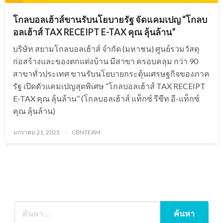
โกลบอลเฮ้าส์ขานรับนโยบายรัฐ จัดแคมเปญ “โกลบ
อลเฮ้าส์ TAX RECEIPT E-TAX คุณ ลุ้นล้าน”
บริษัท สยามโกลบอลเฮ้าส์ จำกัด (มหาชน) ศูนย์รวมวัสดุ
ก่อสร้างและของตกแต่งบ้าน มีสาขา ครอบคลุม กว่า 90
สาขาทั่วประเทศ ขานรับนโยบายกระตุ้นเศรษฐกิจของภาค
รัฐ เปิดตัวแคมเปญสุดพิเศษ “โกลบอลเฮ้าส์ TAX RECEIPT
E-TAX คุณ ลุ้นล้าน” (โกลบอลเฮ้าส์ แท็กซ์ รีซีท อี-แท็กซ์
คุณ ลุ้นล้าน)
Posted
มกราคม 21, 2025
CBNTEAM
on