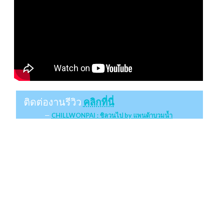
ติดต่องานรีวิว
คลิกที่นี่
CHILLWONPAI : ชิลวนไป by แพนด้าบวมน้ำ