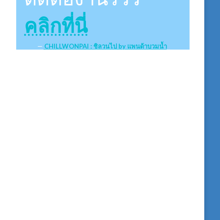
คลิกที่นี่
CHILLWONPAI : ชิลวนไป by แพนด้าบวมน้ำ