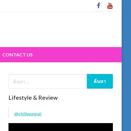
CONTACT US
Lifestyle & Review
@chillwonpai