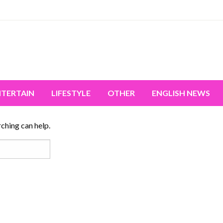
miss the world's movement.
NTERTAIN
LIFESTYLE
OTHER
ENGLISH NEWS
rching can help.