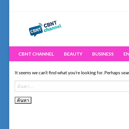
Skip
to
content
Connecting the world for you, clearer than ever. Never 
CBNT CHANNEL
CBNT CHANNEL
BEAUTY
BUSINESS
E
It seems we can’t find what you’re looking for. Perhaps sea
ค้นหา
สำหรับ: