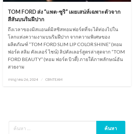
TOM FORD ส่ง “แพต-ซูริ” เผยเสน่ห์เฉพาะตัวจาก
สีสันบนริมฝีปาก
ถึงเวลาของมิสแอนด์มิสซิสทอมฟอร์ดที่จะได้ท่องไปใน
โลกแห่งความงามบนริมฝีปาก จากความพิเศษของ
ผลิตภัณฑ์ “TOM FORD SLIM LIP COLOR SHINE” (ทอม
ฟอร์ด สลิม คัลเลอร์ ไชน์) ลิปคัลเลอร์สูตรล่าสุดจาก “TOM
FORD BEAUTY” (ทอม ฟอร์ด บิวตี้) ภายใต้ภาพลักษณ์อัน
สวยงาม
Posted
กรกฎาคม 26, 2024
CBNTEAM
on