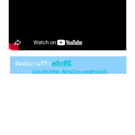
ติดต่องานรีวิว
คลิกที่นี่
CHILLWONPAI : ชิลวนไป by แพนด้าบวมน้ำ