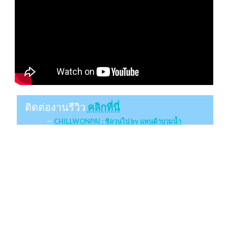
ติดต่องานรีวิว
คลิกที่นี่
CHILLWONPAI : ชิลวนไป by แพนด้าบวมน้ำ