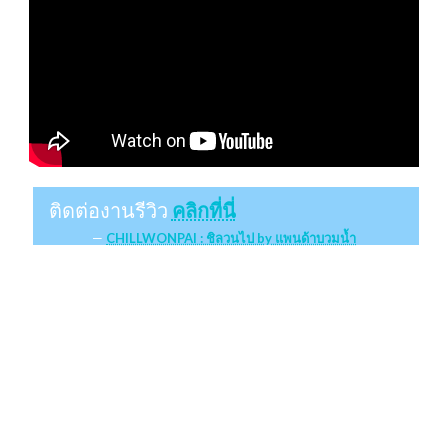
ติดต่องานรีวิว
คลิกที่นี่
CHILLWONPAI : ชิลวนไป by แพนด้าบวมน้ำ