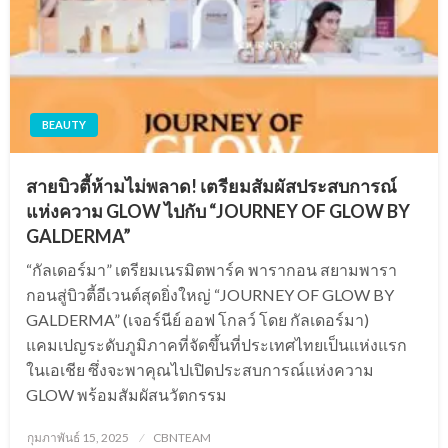
BEAUTY
สายบิวตี้ห้ามไม่พลาด! เตรียมสัมผัสประสบการณ์
แห่งความ GLOW ไปกับ “JOURNEY OF GLOW BY
GALDERMA”
“กัลเดอร์มา” เตรียมเนรมิตพาร์ค พารากอน สยามพารา
กอนสู่บิวตี้อีเวนต์สุดยิ่งใหญ่ “JOURNEY OF GLOW BY
GALDERMA” (เจอร์นีย์ ออฟ โกลว์ โดย กัลเดอร์มา)
แคมเปญระดับภูมิภาคที่จัดขึ้นที่ประเทศไทยเป็นแห่งแรก
ในเอเชีย ซึ่งจะพาคุณไปเปิดประสบการณ์แห่งความ
GLOW พร้อมสัมผัสนวัตกรรม
Posted
กุมภาพันธ์ 15, 2025
CBNTEAM