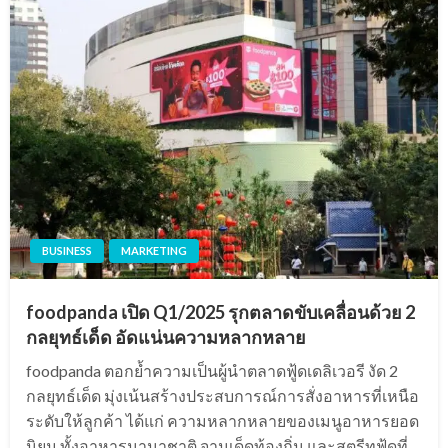
BUSINESS
MARKETING
foodpanda เปิด Q1/2025 รุกตลาดขับเคลื่อนด้วย 2
กลยุทธ์เด็ด อัดแน่นความหลากหลาย
foodpanda ตอกย้ำความเป็นผู้นำตลาดฟู้ดเดลิเวอรี งัด 2
กลยุทธ์เด็ด มุ่งเน้นสร้างประสบการณ์การสั่งอาหารที่เหนือ
ระดับให้ลูกค้า ได้แก่ ความหลากหลายของเมนูอาหารยอด
นิยม ทั้งอาหารนานาชาติ จานเด็ดท้องถิ่น และสตรีทฟู้ดที่