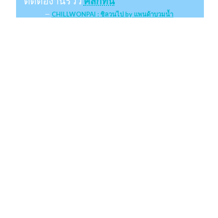
ติดต่องานรีวิว
คลิกที่นี่
CHILLWONPAI : ชิลวนไป by แพนด้าบวมน้ำ