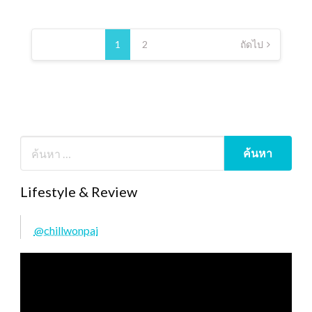
Posts
pagination
1
2
ถัดไป
Lifestyle & Review
@chillwonpai