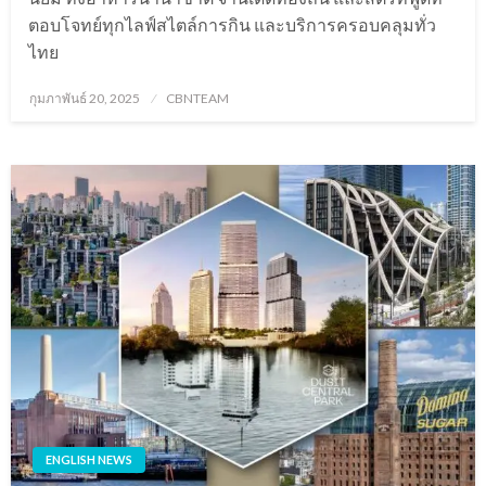
ตอบโจทย์ทุกไลฟ์สไตล์การกิน และบริการครอบคลุมทั่ว
ไทย
Posted
กุมภาพันธ์ 20, 2025
CBNTEAM
on
ENGLISH NEWS