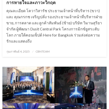
การหายใจและภาวะวิกฤต
คุณละเอียด โควาวิสารัช ประธานเจ้าหน้าที่บริหาร (ขวา)
และ คุณกรกช เจริญปลั่ง รองประธานเจ้าหน้าที่บริหารฝ่าย
ขาย, การตลาด และลูกค้าสัมพันธ์ (ซ้าย) บริษัท วิมานสุริยา
จำกัด ผู้พัฒนา Dusit Central Park โครงการมิกซ์ยูสระดับ
โลก ภายใต้คอนเซ็ปต์ Here for Bangkok ร่วมส่งต่อความ
รักและแสดงถึง
Posted
กุมภาพันธ์ 4, 2025
CBNTEAM
on