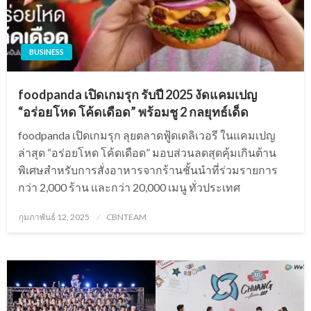
BUSINESS
foodpanda เปิดเกมรุก รับปี 2025 งัดแคมเปญ
“อร่อยโหด โค้ดเดือด” พร้อมชู 2 กลยุทธ์เด็ด
foodpanda เปิดเกมรุก ลุยตลาดฟู้ดเดลิเวอรี ในแคมเปญ
ล่าสุด “อร่อยโหด โค้ดเดือด” มอบส่วนลดสุดคุ้มเกินต้าน
พิเศษสำหรับการสั่งอาหารจากร้านชั้นนำที่ร่วมรายการ
กว่า 2,000 ร้าน และกว่า 20,000 เมนู ทั่วประเทศ
Posted
กุมภาพันธ์ 12, 2025
CBNTEAM
on