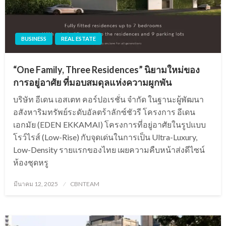
BUSINESS
REAL ESTATE
“One Family, Three Residences” นิยามใหม่ของ
การอยู่อาศัย ที่มอบสมดุลแห่งความผูกพัน
บริษัท อีเดน เอสเตท คอร์ปอเรชั่น จํากัด ในฐานะผู้พัฒนา
อสังหาริมทรัพย์ระดับอัลตร้าลักซ์ชัวรี โครงการ อีเดน
เอกมัย (EDEN EKKAMAI) โครงการที่อยู่อาศัยในรูปแบบ
โรว์ไรส์ (Low-Rise) กับจุดเด่นในการเป็น Ultra-Luxury,
Low-Density รายแรกของไทย เผยความคืบหน้าส่งดีไซน์
ห้องชุดหรู
Posted
มีนาคม 12, 2025
CBNTEAM
on