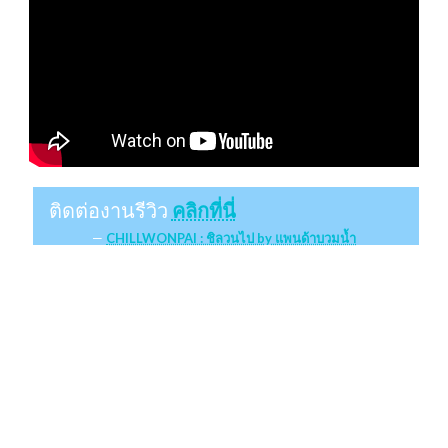
ติดต่องานรีวิว
คลิกที่นี่
CHILLWONPAI : ชิลวนไป by แพนด้าบวมน้ำ