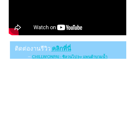
ติดต่องานรีวิว
คลิกที่นี่
CHILLWONPAI : ชิลวนไป by แพนด้าบวมน้ำ