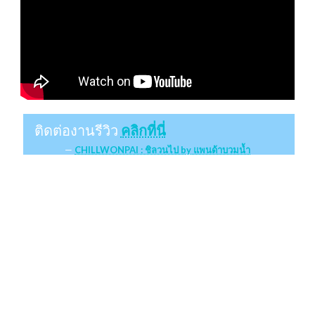
ติดต่องานรีวิว
คลิกที่นี่
CHILLWONPAI : ชิลวนไป by แพนด้าบวมน้ำ