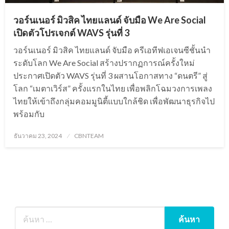
วอร์นเนอร์ มิวสิค ไทยแลนด์ จับมือ We Are Social
เปิดตัวโปรเจกต์ WAVS รุ่นที่ 3
วอร์นเนอร์ มิวสิค ไทยแลนด์ จับมือ ครีเอทีฟเอเจนซีชั้นนำ
ระดับโลก We Are Social สร้างปรากฏการณ์ครั้งใหม่
ประกาศเปิดตัว WAVS รุ่นที่ 3 ผสานโอกาสทาง “ดนตรี” สู่
โลก “เมตาเวิร์ส” ครั้งแรกในไทย เพื่อพลิกโฉมวงการเพลง
ไทยให้เข้าถึงกลุ่มคอมมูนิตี้แบบใกล้ชิด เพื่อพัฒนาธุรกิจไป
พร้อมกับ
Posted
ธันวาคม 23, 2024
CBNTEAM
on