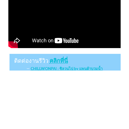
ติดต่องานรีวิว
คลิกที่นี่
CHILLWONPAI : ชิลวนไป by แพนด้าบวมน้ำ