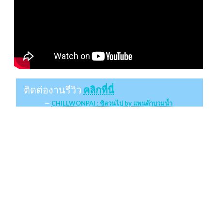
ติดต่องานรีวิว
คลิกที่นี่
CHILLWONPAI : ชิลวนไป by แพนด้าบวมน้ำ