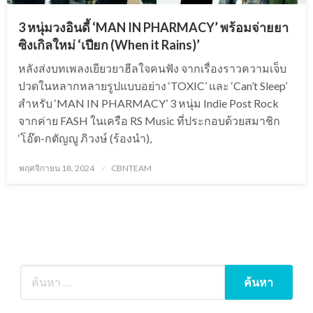
3 หนุ่มวงอินดี้ ‘MAN IN PHARMACY’ พร้อมจ่ายยา
ซิงเกิลใหม่ ‘เปียก (When it Rains)’
หลังส่งบทเพลงเยียวยาฮีลใจคนฟัง จากเรื่องราวความเจ็บ
ปวดในหลากหลายรูปแบบอย่าง ‘TOXIC’ และ ‘Can’t Sleep’
สำหรับ ‘MAN IN PHARMACY’ 3 หนุ่ม Indie Post Rock
จากค่าย FASH ในเครือ RS Music ที่ประกอบด้วยสมาชิก
‘โอ๊ต-กตัญญู ภิวงษ์ (ร้องนำ),
Posted
พฤศจิกายน 18, 2024
CBNTEAM
on