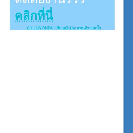
คลิกที่นี่
CHILLWONPAI : ชิลวนไป by แพนด้าบวมน้ำ