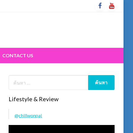
CONTACT US
Lifestyle & Review
@chillwonpai