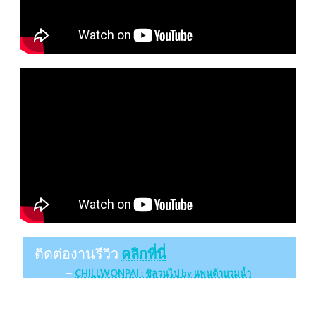
ติดต่องานรีวิว
คลิกที่นี่
CHILLWONPAI : ชิลวนไป by แพนด้าบวมน้ำ