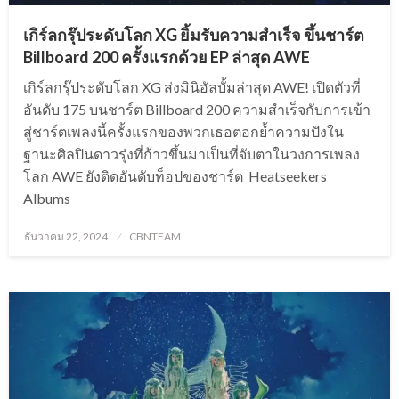
เกิร์ลกรุ๊ประดับโลก XG ยิ้มรับความสำเร็จ ขึ้นชาร์ต
Billboard 200 ครั้งแรกด้วย EP ล่าสุด AWE
เกิร์ลกรุ๊ประดับโลก XG ส่งมินิอัลบั้มล่าสุด AWE! เปิดตัวที่
อันดับ 175 บนชาร์ต Billboard 200 ความสำเร็จกับการเข้า
สู่ชาร์ตเพลงนี้ครั้งแรกของพวกเธอตอกย้ำความปังใน
ฐานะศิลปินดาวรุ่งที่ก้าวขึ้นมาเป็นที่จับตาในวงการเพลง
โลก AWE ยังติดอันดับท็อปของชาร์ต Heatseekers
Albums
Posted
ธันวาคม 22, 2024
CBNTEAM
on