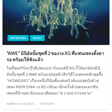
ENTERTAIN
MUSIC
“AWE” มินิอัลบั้มชุดที่ 2 ของวง XG ที่แฟนเพลงตั้งตา
รอ พร้อมให้ฟังแล้ว
ในที่สุดเกิร์ลกรุ๊ปฮิปฮอป/อาร์แอนด์บี XG ก็ได้ฤกษ์ส่งมินิ
อัลบั้มชุดที่ 2 AWE พร้อมปล่อยมิวสิกวิดีโอเพลงหลักสุดจึ้ง
“HOWLING” เกือบหนึ่งปีนับตั้งแต่เดบิวต์แบบสุดปังด้วย
เพลง NEW DNA วง XG กลับมาอีกครั้งด้วยคอลเลกชัน
เพลงที่ล้วนสะท้อนแนวคิดของ “ความน่าเกรงขาม”
Posted
พฤศจิกายน 14, 2024
CBNTEAM
on