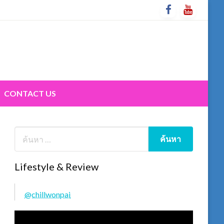
CONTACT US
Lifestyle & Review
@chillwonpai