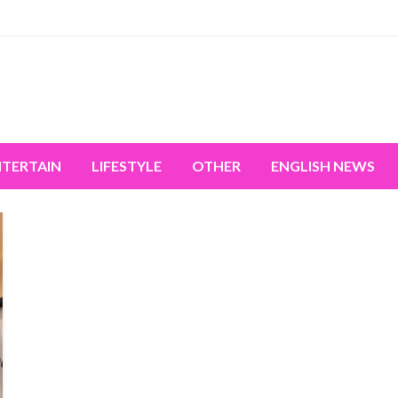
miss the world's movement.
NTERTAIN
LIFESTYLE
OTHER
ENGLISH NEWS