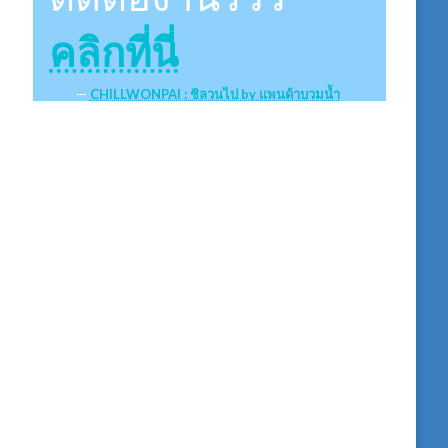
คลิกที่นี่
CHILLWONPAI : ชิลวนไป by แพนด้าบวมน้ำ