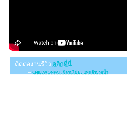
ติดต่องานรีวิว
คลิกที่นี่
CHILLWONPAI : ชิลวนไป by แพนด้าบวมน้ำ