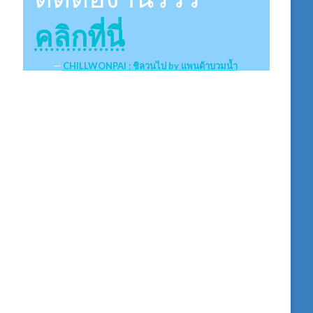
คลิกที่นี่
CHILLWONPAI : ชิลวนไป by แพนด้าบวมน้ำ