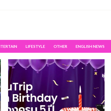
miss the world's movement.
NTERTAIN
LIFESTYLE
OTHER
ENGLISH NEWS