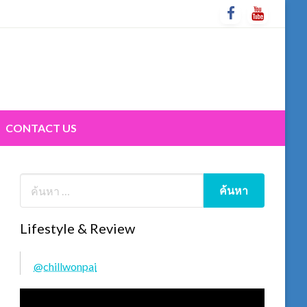
CONTACT US
Lifestyle & Review
@chillwonpai