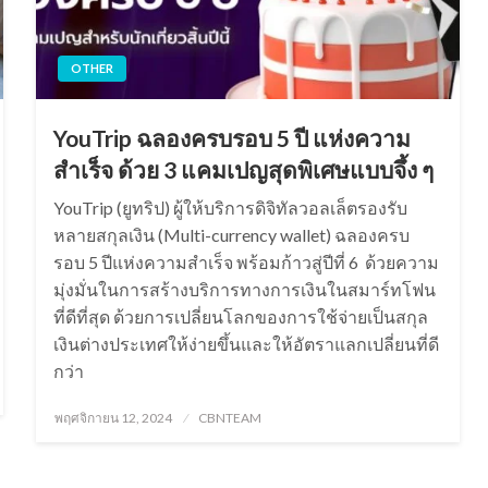
OTHER
YouTrip ฉลองครบรอบ 5 ปี แห่งความ
สำเร็จ ด้วย 3 แคมเปญสุดพิเศษแบบจึ้ง ๆ
YouTrip (ยูทริป) ผู้ให้บริการดิจิทัลวอลเล็ตรองรับ
หลายสกุลเงิน (Multi-currency wallet) ฉลองครบ
รอบ 5 ปีแห่งความสำเร็จ พร้อมก้าวสู่ปีที่ 6 ด้วยความ
มุ่งมั่นในการสร้างบริการทางการเงินในสมาร์ทโฟน
ที่ดีที่สุด ด้วยการเปลี่ยนโลกของการใช้จ่ายเป็นสกุล
เงินต่างประเทศให้ง่ายขึ้นและให้อัตราแลกเปลี่ยนที่ดี
กว่า
Posted
พฤศจิกายน 12, 2024
CBNTEAM
on