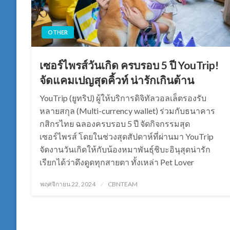
OTHER
เซอร์ไพรส์วันเกิด ครบรอบ 5 ปี YouTrip!
จัดแคมเปญสุดคิ้วท์ น่ารักเกินต้าน
YouTrip (ยูทริป) ผู้ให้บริการดิจิทัลวอลเล็ตรองรับ
หลายสกุล (Multi-currency wallet) ร่วมกับธนาคาร
กสิกรไทย ฉลองครบรอบ 5 ปี จัดกิจกรรมสุด
เซอร์ไพรส์ โดยในช่วงสุดสัปดาห์ที่ผ่านมา YouTrip
จัดงานวันเกิดให้กับน้องหมาพันธุ์ชิบะอินุสุดน่ารัก
เรียกได้ว่าดึงดูดทุกสายตา ทั้งเหล่า Pet Lover
Posted
พฤศจิกายน 22, 2024
CBNTEAM
on