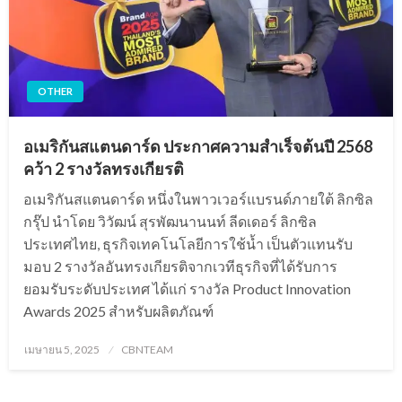
OTHER
อเมริกันสแตนดาร์ด ประกาศความสำเร็จต้นปี 2568
คว้า 2 รางวัลทรงเกียรติ
อเมริกันสแตนดาร์ด หนึ่งในพาวเวอร์แบรนด์ภายใต้ ลิกซิล
กรุ๊ป นำโดย วิวัฒน์ สุรพัฒนานนท์ ลีดเดอร์ ลิกซิล
ประเทศไทย, ธุรกิจเทคโนโลยีการใช้น้ำ เป็นตัวแทนรับ
มอบ 2 รางวัลอันทรงเกียรติจากเวทีธุรกิจที่ได้รับการ
ยอมรับระดับประเทศ ได้แก่ รางวัล Product Innovation
Awards 2025 สำหรับผลิตภัณฑ์
Posted
เมษายน 5, 2025
CBNTEAM
on