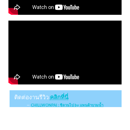
ติดต่องานรีวิว
คลิกที่นี่
CHILLWONPAI : ชิลวนไป by แพนด้าบวมน้ำ