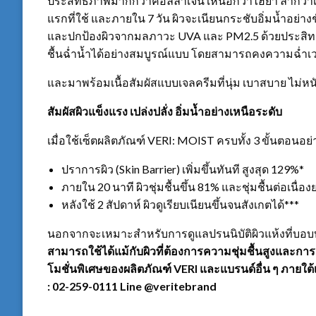
ประสิทธิภาพมากกว่าคอลลาเจน เหนือกว่าไฮยา ล้ำกว่าเบต้ากล
แรกที่ใช้ และภายใน 7 วัน ผิวจะเนียนกระชับอิ่มน้ำอย่
และปกป้องผิวจากมลภาวะ UVA และ PM2.5 ด้วยประสิทธิ
ชื้นฉ่ำน้ำได้อย่างสมบูรณ์แบบ โดยสามารถคงความฉ่ำเวรี่
และมาพร้อมเนื้อสัมผัสแบบเจลครีมที่นุ่ม เบาสบาย ไม่หน
สัมผัสผิวแข็งแรง เปล่งปลั่ง อิ่มน้ำอย่างเหนือระดับ
เมื่อใช้เซ็ตผลิตภัณฑ์ VERI: MOIST ครบทั้ง 3 ขั้นตอนอย่า
ปราการผิว (Skin Barrier) เพิ่มขึ้นทันที สูงสุด 129%*
ภายใน 20 นาที ผิวชุ่มชื้นขึ้น 81% และชุ่มชื้นต่อเนื่
หลังใช้ 2 สัปดาห์ ผิวดูเรียบเนียนขึ้นจนสังเกตได้***
นอกจากจะเหมาะสำหรับการดูแลปรนนิบัติผิวแห้งที่บอบบ
สามารถใช้ได้แม้กับผิวที่ต้องการความชุ่มชื้นสูงและกา
โมชั่นพิเศษของผลิตภัณฑ์
VERI
และแบรนด์อื่น ๆ ภายใต้เ
: 02-259-0111 Line @veritebrand