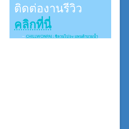
ติดต่องานรีวิว
คลิกที่นี่
CHILLWONPAI : ชิลวนไป by แพนด้าบวมน้ำ