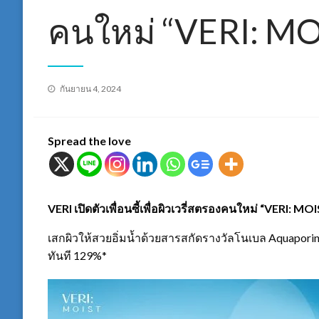
คนใหม่ “VERI: MOI
Posted
กันยายน 4, 2024
on
Spread the love
VERI เปิดตัวเพื่อนซี้เพื่อผิวเวรี่สตรองคนใหม่ “VERI: MO
เสกผิวให้สวยอิ่มน้ำด้วยสารสกัดรางวัลโนเบล Aquaporin (AQP
ทันที 129%*