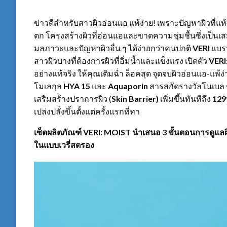
ข่าวดีสำหรับสาวผิวอ่อนแอ แพ้ง่าย! เพราะปัญหาผิวที่
ตก โครงสร้างผิวที่อ่อนแอและขาดความชุ่มชื้นซึ่งเป็น
มลภาวะและปัญหาผิวอื่น ๆ ได้ง่ายกว่าคนปกติ
VERI
แบรน
สาวผิวบางที่ต้องการผิวที่อิ่มน้ำและแข็งแรง เปิดตัว
VERI
อย่างแท้จริง ให้คุณเติมฉ่ำ ล็อคสุด จุดจบผิวอ่อนแอ-แพ้
โมเลกุล
HYA 15
และ
Aquaporin
สารสกัดรางวัลโนเบล ช่ว
เสริมสร้างปราการผิว (
Skin Barrier)
เพิ่มขึ้นทันทีถึง
12
เปล่งปลั่งขึ้นตั้งแต่ครั้งแรกที่ทา
เซ็ตผลิตภัณฑ์
VERI: MOIST
นำเสนอ
3
ขั้นตอนการดูแลผ
ในแบบเวรี่สตรอง