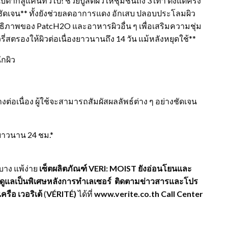
ูแคนทั่วไป! ช่วยบูสต์ผิวให้ชุ่มชื้นถึง 3 เท่า ตั้งแต่ครั้ง
างชัดเจน** ทั้งยังช่วยลดอาการแดง อักเสบ ปลอบประโลมผิว
ภาพของ PatcH2O และอาหารผิวอื่น ๆ เพื่อเสริมความชุ่ม
สตรองให้ผิวต่อเนื่องยาวนานถึง 14 วัน แม้หลังหยุดใช้**
ักผิว
งต่อเนื่อง ผู้ใช้จะสามารถสัมผัสผลลัพธ์ต่าง ๆ อย่างชัดเจน
องยาวนาน 24 ชม.*
าง แพ้ง่าย
เซ็ตผลิตภัณฑ์
VERI: MOIST ยังอ่อนโยนและ
รดูแลเป็นพิเศษหลังการทำเลเซอร์
ติดตามข่าวสารและโปร
ครือ เวอริเต้
(
VÉRITÉ)
ได้ที่
www.verite.co.th Call Center