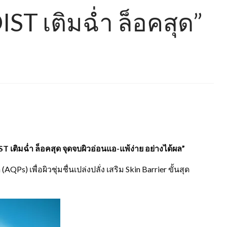
ST เติมฉ่ำ ล็อคสุด”
IST เติมฉ่ำ ล็อคสุด จุดจบผิวอ่อนแอ-แพ้ง่าย อย่างได้ผล”
s) เพื่อผิวชุ่มชื่นเปล่งปลั่ง เสริม Skin Barrier ขั้นสุด