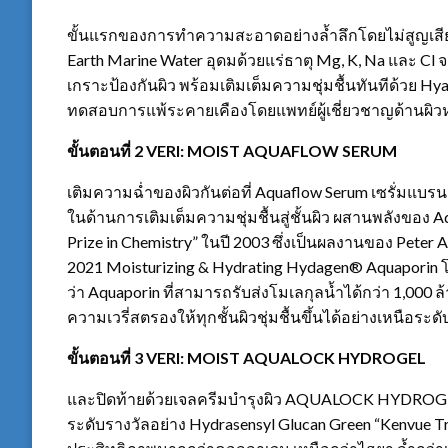
ขั้นแรกของการทำความสะอาดอย่างล้ำลึกโดยไม่สูญเสียคว
Earth Marine Water อุดมด้วยแร่ธาตุ Mg, K, Na และ Cl 
เกราะป้องกันผิว พร้อมเติมเต็มความชุ่มชื้นทันทีด้วย Hy
ทดสอบการแพ้ระคายเคืองโดยแพทย์ผู้เชี่ยวชาญด้านผิวห
ขั้นตอนที่
2 VERI: MOIST AQUAFLOW SERUM
เติมความฉ่ำของผิวกันต่อที่ Aquaflow Serum เซรั่มแบรน
ในด้านการเติมเต็มความชุ่มชื้นสู่ชั้นผิว ผสานพลังของ
Prize in Chemistry” ในปี 2003 ซึ่งเป็นผลงานของ Pete
2021 Moisturizing & Hydrating Hydagen® Aquaporin โด
ว่า Aquaporin ที่สามารถรับส่งโมเลกุลน้ำได้กว่า 1,000 
ความเวรี่สตรองให้ทุกชั้นผิวชุ่มชื้นขึ้นได้อย่างเหนือระดั
ขั้นตอนที่
3 VERI: MOIST AQUALOCK HYDROGEL
และปิดท้ายด้วยเจลครีมบำรุงผิว AQUALOCK HYDROGEL 
ระดับรางวัลอย่าง Hydrasensyl Glucan Green “Kenvue T