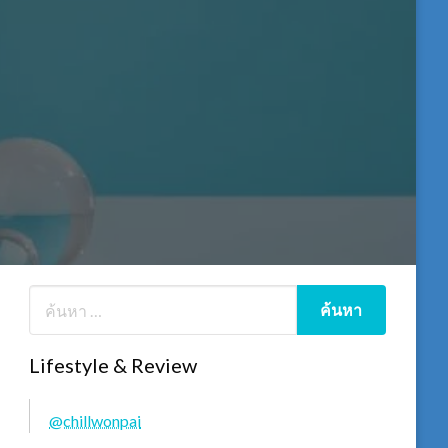
Lifestyle & Review
@chillwonpai