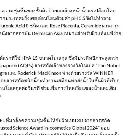
ามชุ่มชื้นของชั้นผิว ด้วยเจลล้างหน้าน้ำแร่เปลือกโลก
จากประเทศฝรั่งเศส อ่อนโยนด้วยค่า pH 5.5 จึงไม่ทำลาย
aluronic Acid 8 ชนิด และ Rose Placenta, Ceramide ผ่านการ
นังจากสถาบัน Dermscan Asia เหมาะสำหรับผิวแห้ง แพ้ง่าย
ด์แรกที่ใช้ HYA 15 ขนาดโมเลกุล ซึ่งมีประสิทธิภาพสูงกว่า
 Aquaporin (AQPs) สารสกัดเจ้าของรางวัลโนเบล “The Nobel
r Agre และ Roderick MacKinson พ่วงด้วยรางวัล WINNER
ยสารสกัดชนิดนี้จะทำงานเสมือนท่อส่งน้ำในชั้นผิวที่เรียก
ล้านโมเลกุลต่อวินาที ช่วยเพิ่มการไหลเวียนของน้ำและเติม
บ
ที่มาล็อคความชุ่มชื้นให้กับผิวแบบ 3D จากสารสกัด
rusted Science Award in-cosmetics Global 2024” มอบ