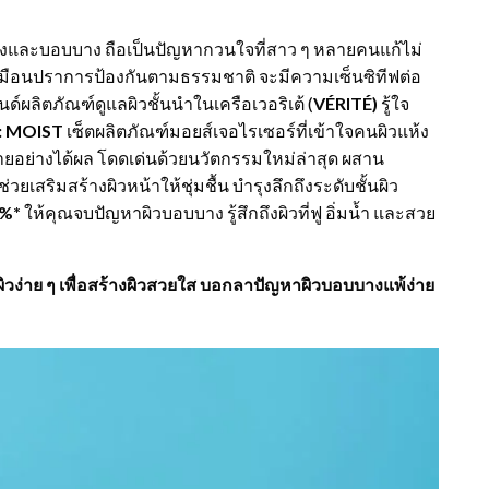
แห้งและบอบบาง ถือเป็นปัญหากวนใจที่สาว ๆ หลายคนแก้ไม่
เสมือนปราการป้องกันตามธรรมชาติ จะมีความเซ็นซิทีฟต่อ
ด์ผลิตภัณฑ์ดูแลผิวชั้นนำในเครือเวอริเต้ (
VÉRITÉ)
รู้ใจ
: MOIST
เซ็ตผลิตภัณฑ์มอยส์เจอไรเซอร์ที่เข้าใจคนผิวแห้ง
ง่ายอย่างได้ผล โดดเด่นด้วยนวัตกรรมใหม่ล่าสุด ผสาน
ยเสริมสร้างผิวหน้าให้ชุ่มชื้น บำรุงลึกถึงระดับชั้นผิว
9%*
ให้คุณจบปัญหาผิวบอบบาง รู้สึกถึงผิวที่ฟู อิ่มน้ำ และสวย
ิวง่าย ๆ เพื่อสร้างผิวสวยใส บอกลาปัญหาผิวบอบบางแพ้ง่าย