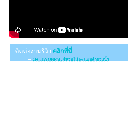
ติดต่องานรีวิว
คลิกที่นี่
CHILLWONPAI : ชิลวนไป by แพนด้าบวมน้ำ