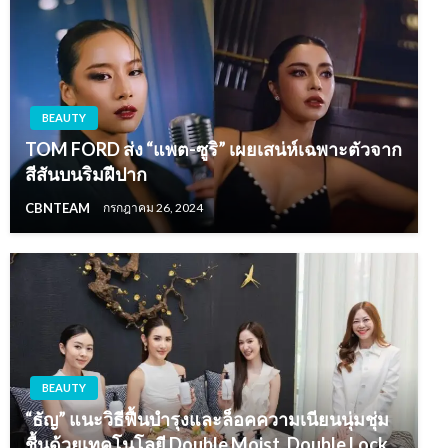
BEAUTY
TOM FORD ส่ง “แพต-ซูริ” เผยเสน่ห์เฉพาะตัวจาก
สีสันบนริมฝีปาก
CBNTEAM
กรกฎาคม 26, 2024
BEAUTY
“ธัญ” แนะวิธีฟื้นบำรุงและล็อคความเนียนนุ่มชุ่ม
ชื้นด้วยเทคโนโลยี Double Moist, Double Lock