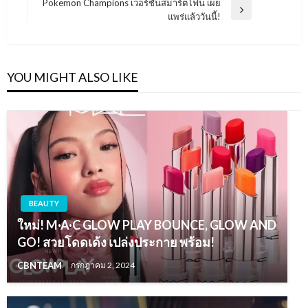
Pokemon Champions เวอร์ชันสมาร์ตโฟน เผย
Next
แพร่แล้ววันนี้!
Post
YOU MIGHT ALSO LIKE
BEAUTY
ใหม่! M·A·C GLOW PLAY BOUNCE, GLOW AND
GO! สวยโดดเด้ง เปล่งประกาย พร้อม!
CBNTEAM
กรกฎาคม 2, 2024