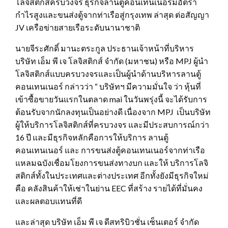
โลจิสติกส์ครบวงจร ธุรกิจลานตู้คอนเทนเนอร์มีอัตรา
กำไรสูงและขนส่งตู้จากท่าเรือสู่กรุงเทพ ล่าสุด ต่อสัญญา
JV เครือข่ายสายเรือระดับนานาชาติ
นายจีระศักดิ์ มานะตระกูล ประธานเจ้าหน้าที่บริหาร
บริษัท เอ็ม พี เจ โลจิสติกส์ จำกัด (มหาชน) หรือ MPJ ผู้นำ
โลจิสติกส์แบบครบวงจรและเป็นผู้นำด้านบริหารลานตู้
คอนเทนเนอร์ กล่าวว่า “ บริษัทฯ มีความมั่นใจ ว่า หุ้นที่
เข้าซื้อขายวันแรกในตลาด mai ในวันพรุ่งนี้ จะได้รับการ
ต้อนรับจากนักลงทุนเป็นอย่างดี เนื่องจาก MPJ เป็นบริษัท
ผู้ให้บริการโลจิสติกส์ที่ครบวงจร และมีประสบการณ์กว่า
16 ปี และมีธุรกิจหลักคือการให้บริการ ลานตู้
คอนเทนเนอร์ และ การขนส่งตู้คอนเทนเนอร์จากท่าเรือ
แหลมฉบังเชื่อมโยงการขนส่งทางบก และให้ บริการโลจิ
สติกส์ทั้งในประเทศและต่างประเทศ อีกทั้งยังมีธุรกิจใหม่
คือ คลังสินค้าให้เช่าในย่าน EEC ที่สร้าง รายได้ที่มั่นคง
และผลตอบแทนที่ดี
และล่าสุด บริษัท เอ็ม พี เจ ดีสทริบิวชั่น เซ็นเตอร์ จำกัด