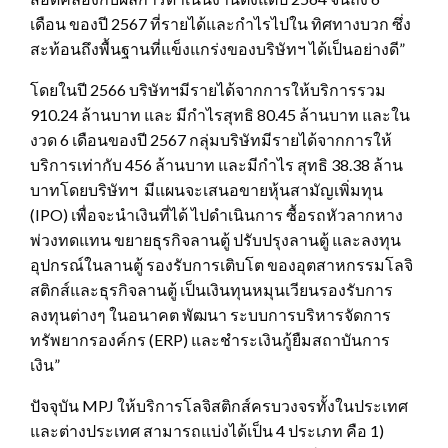
เดือน ของปี 2567 ที่รายได้และกำไรไปใน ทิศทางบวก ซึ่ง
สะท้อนถึงพื้นฐานที่แข็งแกร่งของบริษัทฯ ได้เป็นอย่างดี”
โดยในปี 2566 บริษัทฯมีรายได้จากการให้บริการรวม
910.24 ล้านบาท และ มีกำไรสุทธิ 80.45 ล้านบาท และใน
งวด 6 เดือนของปี 2567 กลุ่มบริษัทมีรายได้จากการให้
บริการเท่ากับ 456 ล้านบาท และมีกำไร สุทธิ 38.38 ล้าน
บาทโดยบริษัทฯ มีแผนจะเสนอขายหุ้นสามัญเพิ่มทุน
(IPO) เพื่อจะนำเงินที่ได้ ไปดำเนินการ ซื้อรถหัวลากหาง
พ่วงทดแทน ขยายธุรกิจลานตู้ ปรับปรุงลานตู้ และลงทุน
อุปกรณ์ในลานตู้ รองรับการเติบโต ของอุตสาหกรรมโลจิ
สติกส์และธุรกิจลานตู้ เป็นเงินทุนหมุนเวียนรองรับการ
ลงทุนต่างๆ ในอนาคต พัฒนา ระบบการบริหารจัดการ
ทรัพยากรองค์กร (ERP) และชำระเงินกู้ยืมสถาบันการ
เงิน”
ปัจจุบัน
MPJ
ให้บริการโลจิสติกส์ครบวงจรทั้งในประเทศ
และต่างประเทศ สามารถแบ่งได้เป็น 4 ประเภท คือ 1)