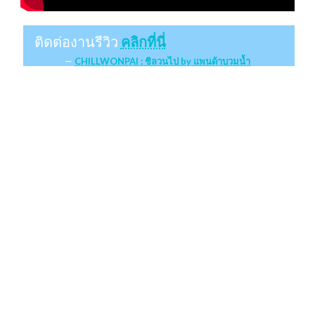
ติดต่องานรีวิว
คลิกที่นี่
CHILLWONPAI : ชิลวนไป by แพนด้าบวมน้ำ