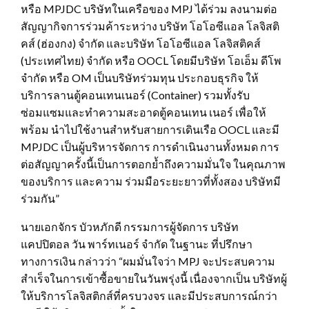
หรือ MPJDC บริษัทในเครือของ MPJ ได้ร่วม ลงนามต่อ
สัญญากิจการร่วมค้าระหว่าง บริษัท โอโอซีแอล โลจิสติ
คส์ (ฮ่องกง) จำกัด และบริษัท โอโอซีแอล โลจิสติคส์
(
ประเทศไทย
) จำกัด หรือ OOCL โดยมีบริษัท โอเอ็ม ดีโพ
จำกัด หรือ OM เป็นบริษัทร่วมทุน ประกอบธุรกิจ ให้
บริการลานตู้คอนเทนเนอร์ (Container) รวมทั้งรับ
ซ่อมแซมและทำความสะอาดตู้คอนเทน เนอร์ เพื่อให้
พร้อม นำไปใช้งานสำหรับสายการเดินเรือ OOCL และมี
MPJDC เป็นผู้บริหารจัดการ การดำเนินงานทั้งหมด การ
ต่อสัญญาครั้งนี้เป็นการตอกย้ำถึงความมั่นใจ ในคุณภาพ
ของบริการ และความ ร่วมมือระยะยาวที่ทั้งสอง บริษัทมี
ร่วมกัน”
นายเอกจักร บัวหภักดี กรรมการผู้จัดการ บริษัท
แคปปิตอล วัน พาร์ทเนอร์ จำกัด ในฐานะ ที่ปรึกษา
ทางการเงิน กล่าวว่า “ผมมั่นใจว่า MPJ จะประสบความ
สำเร็จในการเข้าซื้อขายในวันพรุ่งนี้ เนื่องจากเป็น บริษัทผู้
ให้บริการโลจิสติกส์ที่ครบวงจร และมีประสบการณ์กว่า