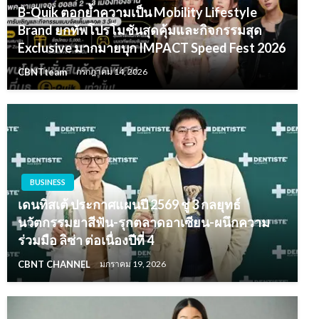
B-Quik ตอกย้ำความเป็น Mobility Lifestyle
Brand ยกทัพโปรโมชันสุดคุ้มและกิจกรรมสุด
Exclusive มากมายบุก IMPACT Speed Fest 2026
CBNTteam
กรกฎาคม 14, 2026
BUSINESS
เดนทิสเต้ ประกาศแผนปี 2569 ชู 3 กลยุทธ์
นวัตกรรมยาสีฟัน-รุกตลาดอาเซียน-ผนึกความ
ร่วมมือ ลิซ่า ต่อเนื่องปีที่ 4
CBNT CHANNEL
มกราคม 19, 2026