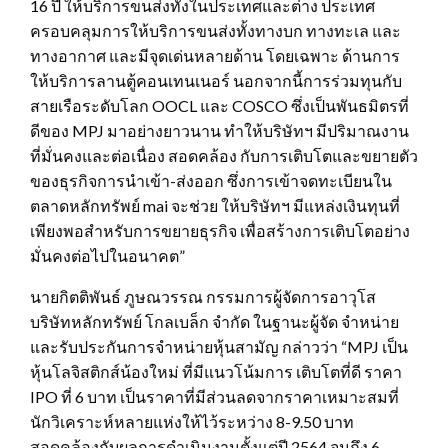
16 ปี ให้บริการขนส่งทั้งในประเทศและต่าง ประเทศ
ครอบคลุมการให้บริการขนส่งทั้งทางบก ทางทะเล และ
ทางอากาศ และมีจุดเด่นหลายด้าน โดยเฉพาะ ด้านการ
ให้บริการลานตู้คอนเทนเนอร์ นอกจากนี้การร่วมทุนกับ
สายเรือระดับโลก OOCL และ COSCO ซึ่งเป็นพันธมิตรที่
ดีของ MPJ มาอย่างยาวนาน ทำให้บริษัทฯ มีปริมาณงาน
ที่มั่นคงและต่อเนื่อง สอดคล้อง กับการเติบโตและขยายตัว
ของธุรกิจการนำเข้า-ส่งออก ซึ่งการเข้าจดทะเบียนใน
ตลาดหลักทรัพย์ mai จะช่วย ให้บริษัทฯ มีแหล่งเงินทุนที่
เพียงพอสำหรับการขยายธุรกิจ เพื่อสร้างการเติบโตอย่าง
มั่นคงต่อไปในอนาคต”
นายกิตติพันธ์ ภูษณวรรณ กรรมการผู้จัดการอาวุโส
บริษัทหลักทรัพย์ โกลเบล็ก จำกัด ในฐานะผู้จัด จำหน่าย
และรับประกันการจำหน่ายหุ้นสามัญ กล่าวว่า “MPJ เป็น
หุ้นโลจิสติกส์น้องใหม่ ที่มีแนวโน้มการ เติบโตที่ดี ราคา
IPO ที่ 6 บาท เป็นราคาที่มีส่วนลดจากราคาเหมาะสมที่
นักวิเคราะห์หลายแห่งให้ไว้ระหว่าง 8-9.50 บาท
สอดคล้องกับผลการดำเนินงานตั้งแต่ปี 2564 จนถึง 6