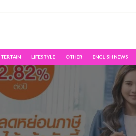
miss the world's movement.
NTERTAIN
LIFESTYLE
OTHER
ENGLISH NEWS