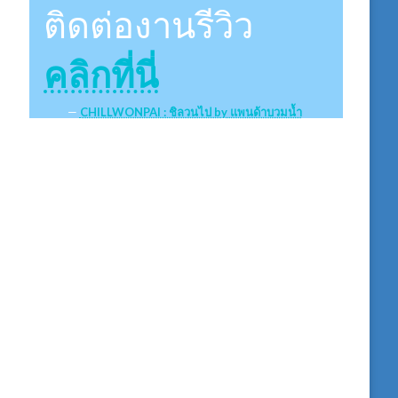
ติดต่องานรีวิว
คลิกที่นี่
CHILLWONPAI : ชิลวนไป by แพนด้าบวมน้ำ