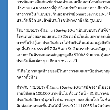
การพัฒนาผลิตภัณฑ์อย่างสม่ำเสมอเพื่อตอบโจทย์ความต้
เป็นช่วง TAX Season ที่ผู้บริโภคกำลังมองหาทางเลือกใ
ทางการเงิน “แบบประกันออมทรัพย์ Smart Saving 10/5”
ประกันชีวิต และสิทธิประโยชน์ทางภาษี เต็มรูปแบบ
โดย
“แบบประกัน
Smart Saving 10/5”
เป็นแบบประกันที่ชำร
โดดเด่นด้วยผลตอบแทน 2.82% ต่อปี เมื่อเทียบเท่าดอกเ
บาทขึ้นไป ผู้เอาประกันภัยจะได้รับเงินคืนแน่นอนสูงถึงปี
ทุกสิ้นปีกรมธรรม์ที่ 7 ถึง 9 และรับเงินครบกำหนดสัญญ
แบบการันตีรวมตลอดสัญญาสูงถึง 570%* รับความคุ้มครองช
ประกันตั้งแต่อายุ 1 เดือน 1 วัน – 65 ปี
“นี่คือโอกาสสุดท้ายของปีในการวางแผนภาษีอย่างชาญฉ
กล่าวทิ้งท้าย
สำหรับ
“แบบประกัน
Smart Saving 10/5”
สมัครง่ายไม่ยุ่
รายปีตั้งแต่ 100,000 บาท ขึ้นไป ตั้งแต่วันนี้ – 31 ธันวาค
ประกันภัยปีแรก) ผู้สนใจสามารถดูรายละเอียดโปรโมชั่นได
ติดต่อสอบถามเพิ่มเติมได้ที่ โทร. 0 2111 0055 ในวันจันทร์ 