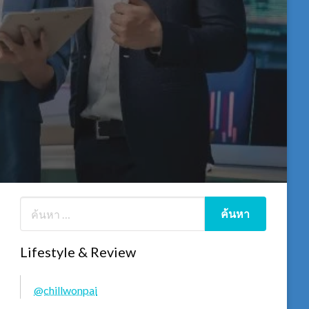
Lifestyle & Review
@chillwonpai