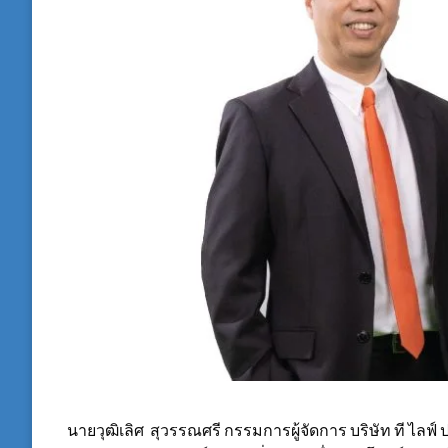
นายวุฒิเลิศ สุวรรณศรี กรรมการผู้จัดการ บริษัท ที ไลฟ์