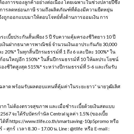
องการของลูกค้าอย่างต่อเนื่อง โดยเฉพาะในช่วงปลายปีซึ่ง
นการลดหย่อนภาษี รวมถึงผลิตภัณฑ์ที่ต้องมีความยืดหยุ่น
 จึงถูกออกแบบมาให้ตอบโจทย์ทั้งด้านการออมเงิน การ
ะเบี้ยประกันสั้นเพียง 5 ปี รับความคุ้มครองชีวิตยาว 10 ปี
บี้ยเงินฝากธนาคารพาณิชย์ จำนวนเงินเอาประกันภัย 30,000
ละ 20%* ในทุกสิ้นปีกรมธรรม์ที่ 1 ถึง 6 และปีละ 100%* ใน
าก้อนใหญ่อีก 150%* ในสิ้นปีกรมธรรม์ที่ 10 ให้ผลประโยชน์
ีวิตสูงสุด 515%* ระหว่างปีกรมธรรม์ที่ 5-6 และเริ่มรับ
ลาด พร้อมรับผลตอบแทนที่คุ้มค่าในระยะยาว” นายวุฒิเลิศ
งยาก ไม่ต้องตรวจสุขภาพ และเมื่อชำระเบี้ยด้วยเงินสดแบบ
ม 2567 จะได้รับบัตรกำนัล Central มูลค่า 1.5% (ของเบี้ย
้ที่ https://www.tlife.co.th/smartsaving-10p5promo หรือ
– ศุกร์ เวลา 8.30 – 17.00 น. Line : @tlife หรือ E-mail :