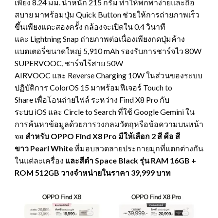
เพียง 8.24 มม. น้ำหนัก 215 กรัม ทำให้พกพาง่ายและถือ
สบาย มาพร้อมปุ่ม Quick Button ช่วยให้การถ่ายภาพเร็ว
ขึ้นเพียงแตะสองครั้ง กล้องจะเปิดใน 0.4 วินาที
และ Lightning Snap ถ่ายภาพต่อเนื่องเพียงกดปุ่มค้าง
แบตเตอรี่ขนาดใหญ่ 5,910 mAh รองรับการชาร์จไว 80W
SUPERVOOC, ชาร์จไร้สาย 50W
AIRVOOC และ Reverse Charging 10W ในส่วนของระบบ
ปฏิบัติการ ColorOS 15 มาพร้อมฟีเจอร์ Touch to
Share เพื่อโอนถ่ายไฟล์ ระหว่าง Find X8 Pro กับ
ระบบ iOS และ Circle to Search ที่ใช้ Google Gemini ใน
การค้นหาข้อมูลด้วยการวงกลมวัตถุหรือข้อความบนหน้า
จอ
สำหรับ
OPPO Find X8 Pro มีให้เลือก 2 สี คือ สี
ขาว Pearl White
ที่มอบลวดลายประกายมุกที่แตกต่างกัน
ในแต่ละเครื่อง
และสีดำ
Space Black รุ่น RAM 16GB +
ROM 512GB วางจำหน่ายในราคา 39,999 บาท