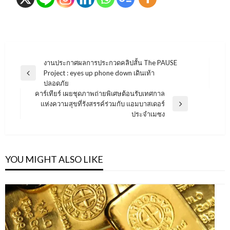
แนะแนว
งานประกาศผลการประกวดคลิปสั้น The PAUSE
Project : eyes up phone down เดินเท้า
เรื่อง
Previous
ปลอดภัย
Post
คาร์เทียร์ เผยชุดภาพถ่ายพิเศษต้อนรับเทศกาล
แห่งความสุขที่รังสรรค์ร่วมกับ แอมบาสเดอร์
Next
ประจำเมซง
Post
YOU MIGHT ALSO LIKE