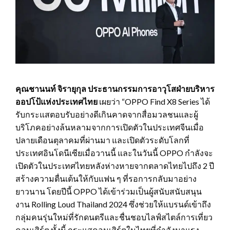
คุณชานนท์ จิรายุกุล ประธานกรรมการอาวุโสฝ่ายบริหาร
ออปโป้แห่งประเทศไทย
เผยว่า
“OPPO Find X
8
Series
ได้
รับกระแสตอบรับอย่างดีเกินคาดจากสื่อมวลชนและผู้
บริโภคอย่างล้นหลามจากการเปิดตัวในประเทศจีนเมื่อ
ปลายเดือนตุลาคมที่ผ่านมา และเปิดตัวระดับโลกที่
ประเทศอินโดนีเซียเมื่อวานนี้ และในวันนี้
OPPO
กำลังจะ
เปิดตัวในประเทศไทยหลังห่างหายจากตลาดไทยไปถึง 2 ปี
สร้างความตื่นเต้นให้กับแฟน ๆ ที่รอการกลับมาอย่าง
ยาวนาน โดยปีนี้
OPPO
ได้เข้าร่วมเป็นผู้สนับสนับสนุน
งาน
Rolling Loud
Thailand
2024 ซึ่งช่วยให้แบรนด์เข้าถึง
กลุ่มคนรุ่นใหม่ที่รักดนตรีและชื่นชอบไลฟ์สไตล์การเที่ยว
คอนเสิร์ต ทั้งนี้ กระแสคอนเสิร์ตในไทยที่กำลังมาแรง