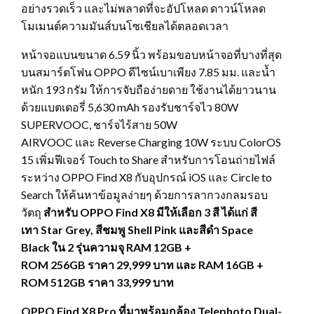
อย่างรวดเร็ว และไม่พลาดที่จะอัปโหลด ดาวน์โหลด
โมเมนต์ความมันส์บนโซเชียลได้ตลอดเวลา
หน้าจอแบนขนาด 6.59 นิ้ว พร้อมขอบหน้าจอที่บางที่สุด
บนสมาร์ตโฟน OPPO ดีไซน์เบาเพียง 7.85 มม. และน้ำ
หนัก 193 กรัม ให้การจับถือง่ายดาย ใช้งานได้ยาวนาน
ด้วยแบตเตอรี่ 5,630 mAh รองรับชาร์จไว 80W
SUPERVOOC, ชาร์จไร้สาย 50W
AIRVOOC และ Reverse Charging 10W ระบบ ColorOS
15 เพิ่มฟีเจอร์ Touch to Share สำหรับการโอนถ่ายไฟล์
ระหว่าง OPPO Find X8 กับอุปกรณ์ iOS และ Circle to
Search ให้ค้นหาข้อมูลง่ายๆ ด้วยการลากวงกลมรอบ
วัตถุ
สำหรับ
OPPO Find X8 มีให้เลือก 3 สี ได้แก่ สี
เทา Star Grey, สีชมพู Shell Pink และสีดำ Space
Black ใน 2 รุ่นความจุ RAM 12GB +
ROM 256GB ราคา 29,999 บาท และ RAM 16GB +
ROM 512GB ราคา 33,999 บาท
OPPO Find X8 Pro ที่มาพร้อมกล้อง Telephoto Dual-