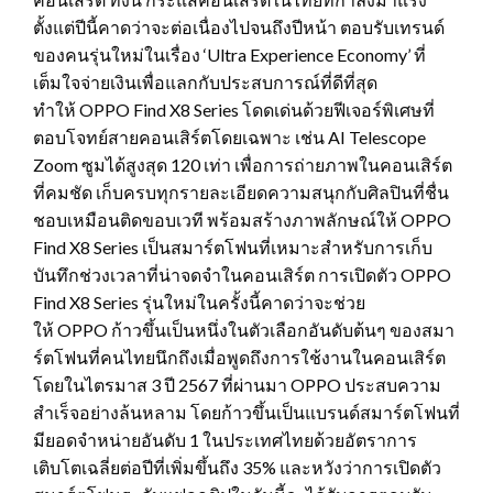
ตั้งแต่ปีนี้คาดว่าจะต่อเนื่องไปจนถึงปีหน้า ตอบรับเทรนด์
ของคนรุ่นใหม่ในเรื่อง
‘Ultra Experience Economy’
ที่
เต็มใจจ่ายเงินเพื่อแลกกับประสบการณ์ที่ดีที่สุด
ทำให้
OPPO Find X
8
Series
โดดเด่นด้วยฟีเจอร์พิเศษที่
ตอบโจทย์สายคอนเสิร์ตโดยเฉพาะ เช่น
AI Telescope
Zoom
ซูมได้สูงสุด 120 เท่า เพื่อการถ่ายภาพในคอนเสิร์ต
ที่คมชัด เก็บครบทุกรายละเอียดความสนุกกับศิลปินที่ชื่น
ชอบเหมือนติดขอบเวที พร้อมสร้างภาพลักษณ์ให้
OPPO
Find X8 Series
เป็นสมาร์ตโฟนที่เหมาะสำหรับการเก็บ
บันทึกช่วงเวลาที่น่าจดจำในคอนเสิร์ต การเปิดตัว
OPPO
Find X
8
Series
รุ่นใหม่ในครั้งนี้คาดว่าจะช่วย
ให้
OPPO
ก้าวขึ้นเป็นหนึ่งในตัวเลือกอันดับต้นๆ ของสมา
ร์ตโฟนที่คนไทยนึกถึงเมื่อพูดถึงการใช้งานในคอนเสิร์ต
โดยในไตรมาส
3
ปี
2567
ที่ผ่านมา
OPPO
ประสบความ
สำเร็จอย่างล้นหลาม โดยก้าวขึ้นเป็นแบรนด์สมาร์ตโฟนที่
มียอดจำหน่ายอันดับ
1
ในประเทศไทยด้วยอัตราการ
เติบโตเฉลี่ยต่อปีที่เพิ่มขึ้นถึง
35%
และหวังว่าการเปิดตัว