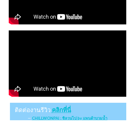
ติดต่องานรีวิว
คลิกที่นี่
CHILLWONPAI : ชิลวนไป by แพนด้าบวมน้ำ