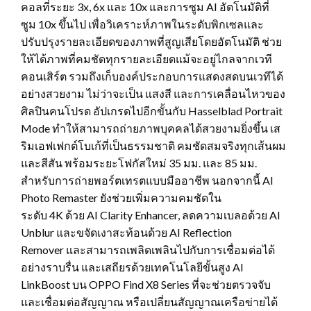
คอลที่ระยะ 3x, 6x และ 10x และการซูม AI อัตโนมัติที่
ซูม 10x ขึ้นไป เพื่อวิเคราะห์ภาพในระดับพิกเซลและ
ปรับปรุงรายละเอียดของภาพที่สูญเสียโดยอัตโนมัติ ช่วย
ให้ได้ภาพที่คมชัดทุกรายละเอียดแม้จะอยู่ไกลจากเวที
คอนเสิร์ต รวมถึงเก็บองค์ประกอบการแสดงสดบนเวทีได้
อย่างสวยงาม ไม่ว่าจะเป็น แสงสี และการเคลื่อนไหวของ
ศิลปินคนโปรด อัปเกรดไปอีกขั้นกับ Hasselblad Portrait
Mode ทำให้สามารถถ่ายภาพบุคคลได้สวยงามยิ่งขึ้น เส
ริมเอฟเฟกต์โบเก้ที่เป็นธรรมชาติ คมชัดสมจริงทุกเส้นผม
และสีสัน พร้อมระยะโฟกัสใหม่ 35 มม. และ 85 มม.
สำหรับการถ่ายพอร์ตเทรตแบบมืออาชีพ นอกจากนี้ AI
Photo Remaster ยังช่วยเพิ่มความคมชัดใน
ระดับ 4K ด้วย AI Clarity Enhancer, ลดความเบลอด้วย AI
Unblur และขจัดเงาสะท้อนด้วย AI Reflection
Remover และสามารถเพลิดเพลินไปกับการเชื่อมต่อได้
อย่างราบรื่น และเสถียรด้วยเทคโนโลยีขั้นสูง AI
LinkBoost บน OPPO Find X8 Series ที่จะช่วยตรวจจับ
และเชื่อมต่อสัญญาณ หรือเปลี่ยนสัญญาณเครือข่ายได้