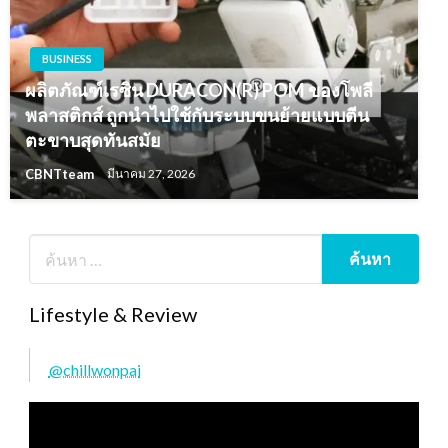
BUSINESS
ผลิตภัณฑ์เรซิน DURACON(R) POM ของโพลี
พลาสติกส์ ถูกนำไปใช้กับระบบขนย้ายแบบตีน
ตะขาบสุดทันสมัย
CBNTteam
มีนาคม 27, 2026
Lifestyle & Review
@chillwonpai