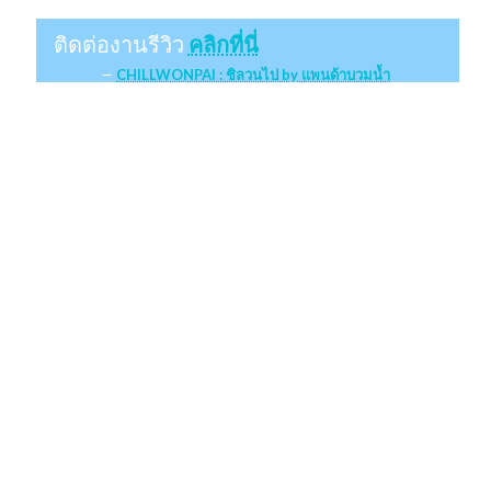
ติดต่องานรีวิว
คลิกที่นี่
CHILLWONPAI : ชิลวนไป by แพนด้าบวมน้ำ