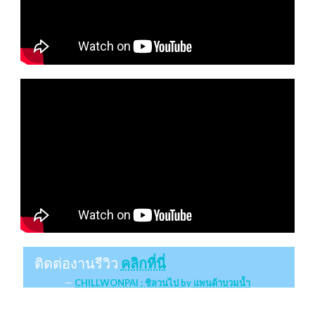
ติดต่องานรีวิว
คลิกที่นี่
CHILLWONPAI : ชิลวนไป by แพนด้าบวมน้ำ