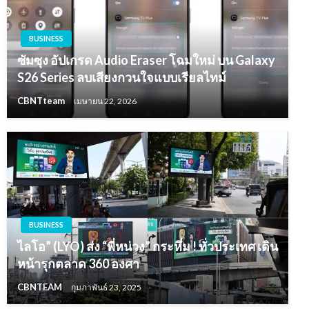
BUSINESS
ซัมซุง อัปเกรด Audio Eraser โฉมใหม่ บน Galaxy
S26 Series ลบเสียงกวนใจแบบเรียลไทม์
CBNTteam
เมษายน 22, 2026
BUSINESS
ไลโอ” (LYO) ส่ง “พี่หน่วง” กระหึ่ม ! ทั่วประเทศ เดิน
หน้ารุกตลาด 360 องศา
CBNTEAM
กุมภาพันธ์ 23, 2025