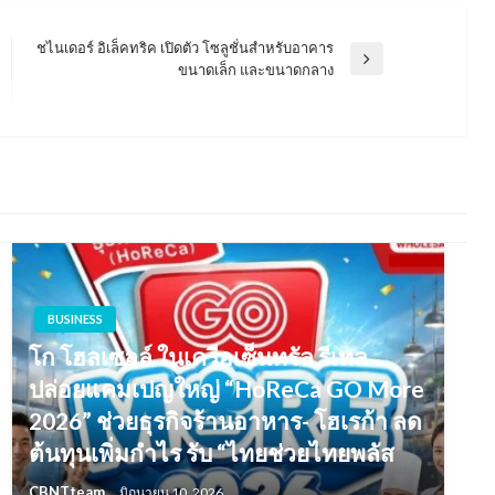
ชไนเดอร์ อิเล็คทริค เปิดตัว โซลูชั่นสำหรับอาคาร
Next
ขนาดเล็ก และขนาดกลาง
Post
BUSINESS
โก โฮลเซลล์ ในเครือเซ็นทรัล รีเทล
ปล่อยแคมเปญใหญ่ “HoReCa GO More
2026” ช่วยธุรกิจร้านอาหาร- โฮเรก้า ลด
ต้นทุนเพิ่มกำไร รับ “ไทยช่วยไทยพลัส
CBNTteam
มิถุนายน 10, 2026