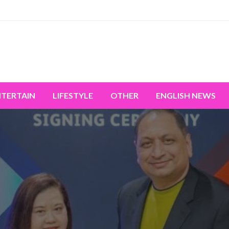
miss the world's movement.
NTERTAIN
LIFESTYLE
OTHER
ENGLISH NEWS