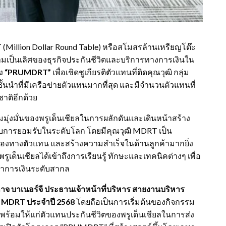
T (Million Dollar Round Table) หรือสโมสรล้านเหรียญโต๊ะ
มเป็นเลิศของธุรกิจประกันชีวิตและบริการทางการเงินใน
อง
“
PRUMDRT”
เพื่อเชิดชูเกียรติตัวแทนที่ติดคุณวุฒิ กลุ่ม
ิตชั้นนำที่มีเครือข่ายตัวแทนมากที่สุด และมีจำนวนตัวแทนที่
ชาติอีกด้วย
ุ่งมั่นของพรูเด็นเชียลในการผลักดันและเดินหน้าสร้าง
รับการยอมรับในระดับโลก โดยมีคุณวุฒิ MDRT เป็น
งช่องทางตัวแทน และสร้างความสำเร็จในด้านลูกค้ามากยิ่ง
รูเด็นเชียลได้เข้าถึงการเรียนรู้ ทักษะและเทคนิคต่างๆ เพื่อ
กษาการเงินระดับสากล
จ บาเนอร์จี ประธานเจ้าหน้าที่บริหาร สายงานบริหาร
น
MDRT
ประจำปี 2568
โดยถือเป็นการเริ่มต้นของกิจกรรม
ร้อมให้แก่ตัวแทนประกันชีวิตของพรูเด็นเชียลในการส่ง