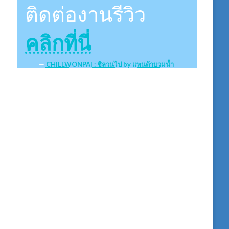
ติดต่องานรีวิว
คลิกที่นี่
CHILLWONPAI : ชิลวนไป by แพนด้าบวมน้ำ