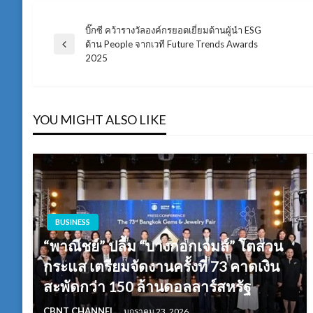
บิ๊กซี คว้ารางวัลองค์กรยอดเยี่ยมด้านผู้นำ ESG
แนะแนว
ด้าน People จากเวที Future Trends Awards
Previous
2025
Post
เรื่อง
YOU MIGHT ALSO LIKE
BUSINESS
“พาณิชย์” ปลื้ม “บางกอกเจมส์” โตสวน
กระแส เตรียมจัดงานครั้งที่ 73 คาดเงิน
สะพัดกว่า 150 ล้านดอลลาร์สหรัฐ
CBNT CHANNEL
มกราคม 23, 2026