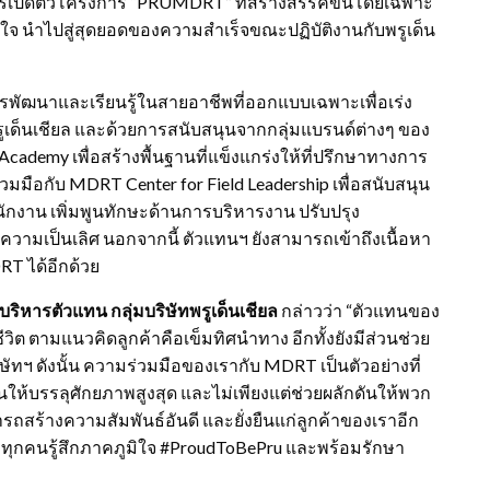
ารเปิดตัวโครงการ “PRUMDRT” ที่สร้างสรรค์ขึ้นโดยเฉพาะ
ภูมิใจ นำไปสู่สุดยอดของความสำเร็จขณะปฏิบัติงานกับพรูเด็น
รพัฒนาและเรียนรู้ในสายอาชีพที่ออกแบบเฉพาะเพื่อเร่ง
เด็นเชียล และด้วยการสนับสนุนจากกลุ่มแบรนด์ต่างๆ ของ
emy เพื่อสร้างพื้นฐานที่แข็งแกร่งให้ที่ปรึกษาทางการ
มือกับ MDRT Center for Field Leadership เพื่อสนับสนุน
กงาน เพิ่มพูนทักษะด้านการบริหารงาน ปรับปรุง
ามเป็นเลิศ นอกจากนี้ ตัวแทนฯ ยังสามารถเข้าถึงเนื้อหา
DRT ได้อีกด้วย
ริหารตัวแทน กลุ่มบริษัทพรูเด็นเชียล
กล่าวว่า “ตัวแทนของ
ิต ตามแนวคิดลูกค้าคือเข็มทิศนำทาง อีกทั้งยังมีส่วนช่วย
ิษัทฯ ดังนั้น ความร่วมมือของเรากับ MDRT เป็นตัวอย่างที่
ห้บรรลุศักยภาพสูงสุด และไม่เพียงแต่ช่วยผลักดันให้พวก
ถสร้างความสัมพันธ์อันดี และยั่งยืนแก่ลูกค้าของเราอีก
ราทุกคนรู้สึกภาคภูมิใจ #ProudToBePru และพร้อมรักษา