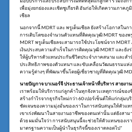
มอบบริการและประสบการณ์ที่ดีที่สุดแก่ลูกค้า รวมถึงก
เพื่อมุ่งยกย่องและเชิดชูเกียรติ อันก่อให้เกิดความภาค
เชียล
นอกจากนี้ MDRT และ พรูเด็นเชียล ยังสร้างโอกาสในกา
การเติบโตของจำนวนตัวแทนที่ติดคุณวุฒิ MDRT ของพรู
MDRT พรูเด็นเชียลจะสามารถใช้ประโยชน์จาก MDRT Acad
เงินประสบความสำเร็จในการติดคุณวุฒิ MDRT และยังร่วม
ให้ผู้บริหารตัวแทนประกันชีวิตประจำภาคสนาม และสำนั
ประสิทธิภาพของตัวแทนฯ และขับเคลื่อนวัฒนธรรมแห่งคว
ความรู้ต่างๆ ที่พัฒนาขึ้นโดยผู้เชี่ยวชาญที่ติดคุณวุฒิ M
นายปัญกาจ บาเนอร์จี ประธานเจ้าหน้าที่บริหาร สายงานบ
เราพร้อมให้บริการแก่ลูกค้าในทุกจังหวะเหตุการณ์ของชีว
สร้างกำไรจากธุรกิจใหม่กว่า 60 เปอร์เซ็นต์ให้แก่กลุ่มบร
ชัดเจนของความมุ่งมั่นของเราในการสนับสนุนให้ตัวแทนใ
เขาเร่งพัฒนาในสายงานอาชีพของตนเท่านั้น แต่ยังสามาร
ด้วย ผมมั่นใจว่า การสนับสนุนนี้จะช่วยให้ตัวแทนของเ
มาตรฐานความเป็นผู้นำในธุรกิจนี้ของเราตลอดไป”