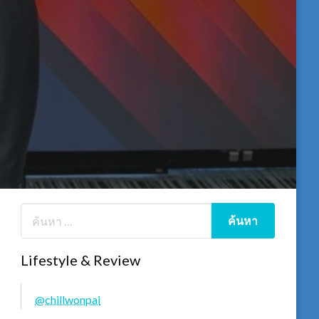
Lifestyle & Review
@chillwonpai