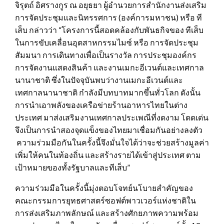
จิรุตถ์ อิศรางกูร ณ อยุธยา ผู้อำนวยการสำนักงานส่งเสริม
การจัดประชุมและนิทรรศการ (องค์การมหาชน) หรือ ที
เส็บ กล่าวว่า “โครงการนี้สอดคล้องกับพันธกิจของ ทีเส็บ
ในการขับเคลื่อนอุตสาหกรรมไมซ์ หรือ การจัดประชุม
สัมมนา การเดินทางเพื่อเป็นรางวัล การประชุมองค์กร
การจัดงานแสดงสินค้า และงานเมกะอีเวนต์และเทศกาล
นานาชาติ ซึ่งในปัจจุบันพบว่างานเมกะอีเวนต์และ
เทศกาลนานาชาติ กำลังมีบทบาทมากขึ้นทั่วโลก ดังนั้น
การนำเอาพลังของเครือข่ายร้านอาหารไทยในต่าง
ประเทศ มาส่งเสริมงานเทศกาลประเพณีที่งดงาม โดดเด่น
จึงเป็นการนำสองจุดแข็งของไทยมาเชื่อมกันอย่างลงตัว
ความร่วมมือกันในครั้งนี้จึงมั่นใจได้ว่าจะช่วยสร้างมูลค่า
เพิ่มให้คนในท้องถิ่น และสร้างรายได้เข้าสู่ประเทศ ตาม
เป้าหมายของทั้งรัฐบาลและทีเส็บ”
ความร่วมมือในครั้งนี้มุ่งตอบโจทย์นโบายสำคัญของ
คณะกรรมการยุทธศาสตร์ซอฟต์พาวเวอร์แห่งชาติใน
การส่งเสริมภาพลักษณ์ และสร้างศักยภาพความพร้อม