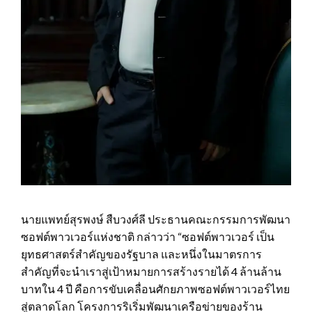
นายแพทย์สุรพงษ์ สืบวงศ์ลี ประธานคณะกรรมการพัฒนา
ซอฟต์พาวเวอร์แห่งชาติ กล่าวว่า “ซอฟต์พาวเวอร์ เป็น
ยุทธศาสตร์สำคัญของรัฐบาล และหนึ่งในมาตรการ
สำคัญที่จะนำเราสู่เป้าหมายการสร้างรายได้ 4 ล้านล้าน
บาทใน 4 ปี คือการขับเคลื่อนศักยภาพซอฟต์พาวเวอร์ไทย
สู่ตลาดโลก โครงการริเริ่มพัฒนาเครือข่ายของร้าน