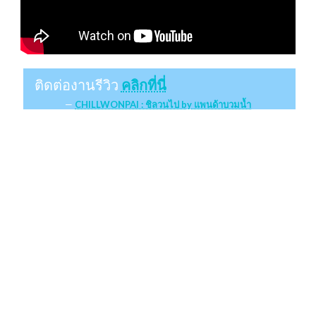
ติดต่องานรีวิว
คลิกที่นี่
CHILLWONPAI : ชิลวนไป by แพนด้าบวมน้ำ