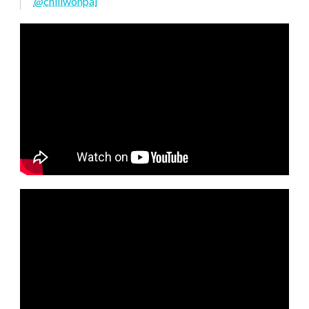
@chillwonpai