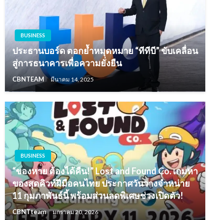
BUSINESS
ประธานบอร์ด ตอกย้ำหมุดหมาย “ทีทีบี” ขับเคลื่อน
สู่การธนาคารเพื่อความยั่งยืน
CBNTEAM
มีนาคม 14, 2025
BUSINESS
“ของหาย ต้องได้คืน!” Lost and Found Co. เกมหา
ของสุดคิวท์ฝีมือคนไทย ประกาศวันวางจำหน่าย
11 กุมภาพันธ์นี้ พร้อมส่วนลดพิเศษช่วงเปิดตัว!
CBNTteam
มกราคม 20, 2026