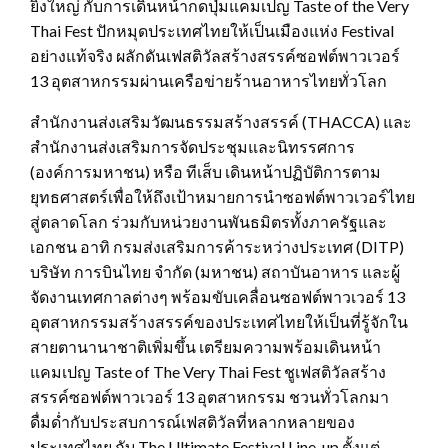
ยิ่งใหญ่ กับการเดินหน้ากดปุ่มแคมเปญ Taste of the Very
Thai Fest ปักหมุดประเทศไทยให้เป็นเมืองแห่ง Festival
อย่างแท้จริง ผลักดันเฟสติวัลสร้างสรรค์ซอฟต์พาวเวอร์
13 อุตสาหกรรมผ่านเครือข่ายร้านอาหารไทยทั่วโลก
สำนักงานส่งเสริมวัฒนธรรมสร้างสรรค์ (THACCA) และ
สำนักงานส่งเสริมการจัดประชุมและนิทรรศการ
(องค์การมหาชน) หรือ ทีเส็บ เดินหน้าปฏิบัติการตาม
ยุทธศาสตร์เพื่อให้ถึงเป้าหมายการนำซอฟต์พาวเวอร์ไทย
สู่ตลาดโลก ร่วมกับหน่วยงานพันธมิตรทั้งภาครัฐและ
เอกชน อาทิ กรมส่งเสริมการค้าระหว่างประเทศ (DITP)
บริษัท การบินไทย จำกัด (มหาชน) สถาบันอาหาร และผู้
จัดงานเทศกาลต่างๆ พร้อมขับเคลื่อนซอฟต์พาวเวอร์ 13
อุตสาหกรรมสร้างสรรค์ของประเทศไทยให้เป็นที่รู้จักใน
สายตานานาชาติเพิ่มขึ้น เตรียมความพร้อมเดินหน้า
แคมเปญ Taste of The Very Thai Fest ชูเฟสติวัลสร้าง
สรรค์ซอฟต์พาวเวอร์ 13 อุตสาหกรรม ชวนทั่วโลกมา
ดื่มด่ำกับประสบการณ์เฟสติวัลที่หลากหลายของ
ประเทศไทย กับ The Ultimate Festival Line-up ตั้งแต่