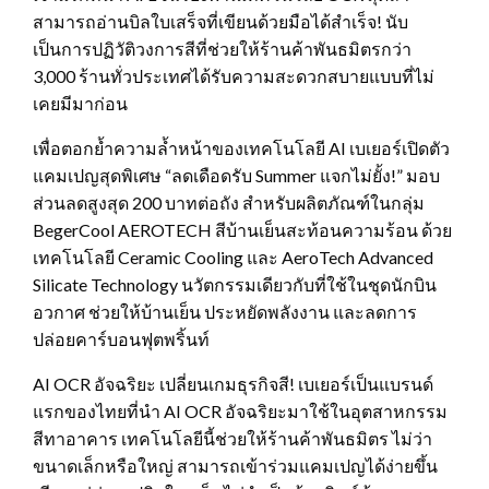
สามารถอ่านบิลใบเสร็จที่เขียนด้วยมือได้สำเร็จ! นับ
เป็นการปฏิวัติวงการสีที่ช่วยให้ร้านค้าพันธมิตรกว่า
3,000 ร้านทั่วประเทศได้รับความสะดวกสบายแบบที่ไม่
เคยมีมาก่อน
เพื่อตอกย้ำความล้ำหน้าของเทคโนโลยี AI เบเยอร์เปิดตัว
แคมเปญสุดพิเศษ “ลดเดือดรับ Summer แจกไม่ยั้ง!” มอบ
ส่วนลดสูงสุด 200 บาทต่อถัง สำหรับผลิตภัณฑ์ในกลุ่ม
BegerCool AEROTECH สีบ้านเย็นสะท้อนความร้อน ด้วย
เทคโนโลยี Ceramic Cooling และ AeroTech Advanced
Silicate Technology นวัตกรรมเดียวกับที่ใช้ในชุดนักบิน
อวกาศ ช่วยให้บ้านเย็น ประหยัดพลังงาน และลดการ
ปล่อยคาร์บอนฟุตพริ้นท์
AI OCR อัจฉริยะ เปลี่ยนเกมธุรกิจสี! เบเยอร์เป็นแบรนด์
แรกของไทยที่นำ AI OCR อัจฉริยะมาใช้ในอุตสาหกรรม
สีทาอาคาร เทคโนโลยีนี้ช่วยให้ร้านค้าพันธมิตร ไม่ว่า
ขนาดเล็กหรือใหญ่ สามารถเข้าร่วมแคมเปญได้ง่ายขึ้น