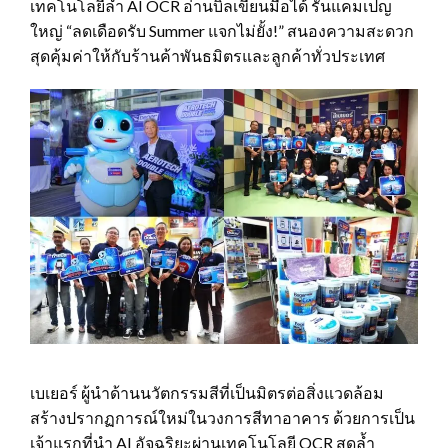
เทคโนโลยีล้ำ AI OCR อ่านบิลเขียนมือได้ รันแคมเปญ
ใหญ่ “ลดเดือดรับ Summer แจกไม่ยั้ง!” สนองความสะดวก
สุดคุ้มค่าให้กับร้านค้าพันธมิตรและลูกค้าทั่วประเทศ
เบเยอร์ ผู้นำด้านนวัตกรรมสีที่เป็นมิตรต่อสิ่งแวดล้อม
สร้างปรากฏการณ์ใหม่ในวงการสีทาอาคาร ด้วยการเป็น
เจ้าแรกที่นำ AI อัจฉริยะผ่านเทคโนโลยี OCR สุดล้ำ