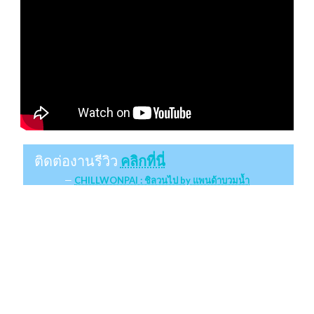
ติดต่องานรีวิว
คลิกที่นี่
CHILLWONPAI : ชิลวนไป by แพนด้าบวมน้ำ