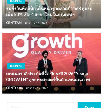
BUSINESS
รมย์รวินท์คลินิก เดินหน้ารุกตลาดปี 2568 ทุ่มงบ
เพิ่ม 50% เปิด 4 สาขาใหม่ในกรุงเทพฯ
CBNTEAM
มกราคม 16, 2025
BUSINESS
เจนเนอราลี่ ประกันชีวิต ปักธงปี 2026 “Year of
GROWTH” ลุยยุทธศาสตร์ปั้นตัวแทนคุณภาพ
CBNTteam
มกราคม 19, 2026