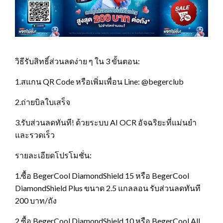
วิธีรับสิทธิ์ส่วนลดง่าย ๆ ใน 3 ขั้นตอน:
1.สแกน QR Code หรือเพิ่มเพื่อน Line: @begerclub
2.ถ่ายบิลใบเสร็จ
3.รับส่วนลดทันที! ด้วยระบบ AI OCR อัจฉริยะที่แม่นยำ
และรวดเร็ว
รายละเอียดโปรโมชั่น:
1.ซื้อ BegerCool DiamondShield 15 หรือ BegerCool
DiamondShield Plus ขนาด 2.5 แกลลอน รับส่วนลดทันที
200 บาท/ถัง
2.ซื้อ BegerCool DiamondShield 10 หรือ BegerCool All