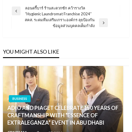
แนะแนว
ลอนดรี้บาร์ ร้านสะดวกซัก คว้ารางวัล
Previous
“Hygienic Laundromat Franchise 2024″
เรื่อง
Post
สคส. ระดมทีมเสริมเกราะองค์กร ลุยป้องกัน
Next
ข้อมูลส่วนบุคคลเต็มกำลัง
Post
YOU MIGHT ALSO LIKE
BUSINESS
ADIO AND PIAGET CELEBRATE 150 YEARS OF
CRAFTMANSHIP WITH “ESSENCE OF
EXTRALEGANZA” EVENT IN ABU DHABI