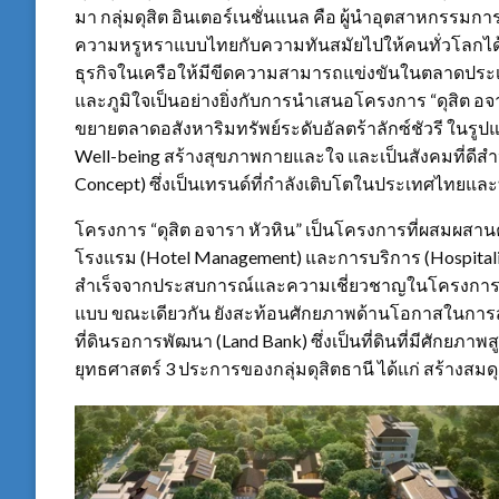
มา กลุ่มดุสิต อินเตอร์เนชั่นแนล คือ ผู้นำอุตสาหกรรม
ความหรูหราแบบไทยกับความทันสมัยไปให้คนทั่วโลกได้ร
ธุรกิจในเครือให้มีขีดความสามารถแข่งขันในตลาดประเทศ
และภูมิใจเป็นอย่างยิ่งกับการนำเสนอโครงการ “ดุสิต อจา
ขยายตลาดอสังหาริมทรัพย์ระดับอัลตร้าลักซ์ชัวรี ในรู
Well-being สร้างสุขภาพกายและใจ และเป็นสังคมที่ดีสำหร
Concept) ซึ่งเป็นเทรนด์ที่กำลังเติบโตในประเทศไทยและ
โครงการ “ดุสิต อจารา หัวหิน” เป็นโครงการที่ผสมผสาน
โรงแรม (Hotel Management) และการบริการ (Hospitali
สำเร็จจากประสบการณ์และความเชี่ยวชาญในโครงการ “ดุสิ
แบบ ขณะเดียวกัน ยังสะท้อนศักยภาพด้านโอกาสในการสร
ที่ดินรอการพัฒนา (Land Bank) ซึ่งเป็นที่ดินที่มีศักยภา
ยุทธศาสตร์ 3 ประการของกลุ่มดุสิตธานี ได้แก่ สร้างสม