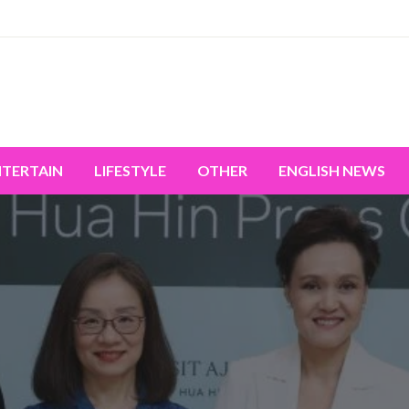
miss the world's movement.
NTERTAIN
LIFESTYLE
OTHER
ENGLISH NEWS