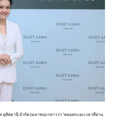
ษัท ดุสิตธานี จำกัด (มหาชน) กล่าวว่า “ตลอดระยะเวลาที่ผ่าน