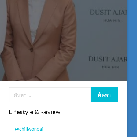
Lifestyle & Review
@chillwonpai