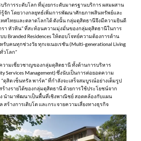
การบริการระดับโลก ที่มุ่งยกระดับมาตรฐานบริการ ผสมผสาน
ู้จัก โดยวางกลยุทธ์เพิ่มการพัฒนาศักยภาพสินทรัพย์และ
ไทยและตลาดโลกได้ ดังนั้น กลุ่มดุสิตธานีจึงมีความยินดี
รา หัวหิน” ที่สะท้อนความมุ่งมั่นของกลุ่มดุสิตธานีในการ
ปแบบ Branded Residences ให้ตอบโจทย์ความต้องการด้าน
ับคนทุกช่วงวัย ทุกเจเนอเรชัน (Multi-generational Living
ทั่วโลก”
ความเชี่ยวชาญของกลุ่มดุสิตธานี ทั้งด้านการบริหาร
ty Services Management) ซึ่งนับเป็นการต่อยอดความ
ต เซ็นทรัล พาร์ค” ที่กำลังจะเสร็จสมบูรณ์อย่างเต็มรูป
้างรายได้ของกลุ่มดุสิตธานี ด้วยการใช้ประโยชน์จาก
พสูง นำมาพัฒนาเป็นพื้นที่เชิงพาณิชย์ สอดคล้องกับแผน
ดุล สร้างการเติบโต และกระจายความเสี่ยงทางธุรกิจ