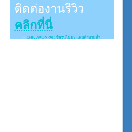
ติดต่องานรีวิว
คลิกที่นี่
CHILLWONPAI : ชิลวนไป by แพนด้าบวมน้ำ