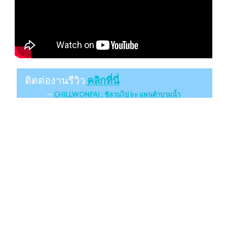
ติดต่องานรีวิว
คลิกที่นี่
CHILLWONPAI : ชิลวนไป by แพนด้าบวมน้ำ