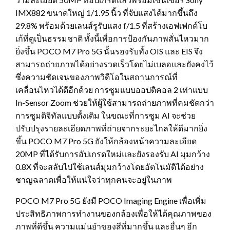
IMX882 ขนาดใหญ่ 1/1.95 นิ้ว ที่จับแสงได้มากขึ้นถึง
29.8% พร้อมด้วยเลนส์รูรับแสง f/1.5 ที่สร้างเอฟเฟกต์โบ
เก้ที่ดูเป็นธรรมชาติ ทั้งนี้เพื่อการป้องกันภาพสั่นไหวมาก
ยิ่งขึ้น POCO M7 Pro 5G นั้นรองรับทั้ง OIS และ EIS จึง
สามารถถ่ายภาพได้อย่างรวดเร็วโดยไม่เบลอและยังคงไว้
ซึ่งความชัดเจนของภาพวิดีโอในสถานการณ์ที่
เคลื่อนไหวได้ดีอีกด้วย การซูมแบบออปติคอล 2 เท่าแบบ
In-Sensor Zoom ช่วยให้ผู้ใช้สามารถถ่ายภาพที่คมชัดกว่า
การซูมดิจิทัลแบบดั้งเดิม ในขณะที่การซูม AI จะช่วย
ปรับปรุงรายละเอียดภาพที่ถ่ายจากระยะไกลให้ดีมากยิ่ง
ขึ้น POCO M7 Pro 5G ยังให้กล้องหน้าความละเอียด
20MP ที่ได้รับการอัปเกรดใหม่และยังรองรับ AI มุมกว้าง
0.8X ที่จะสลับไปใช้เลนส์มุมกว้างโดยอัตโนมัติได้อย่าง
ชาญฉลาดเพื่อให้แน่ใจว่าทุกคนจะอยู่ในภาพ
POCO M7 Pro 5G ยังมี POCO Imaging Engine เพื่อเพิ่ม
ประสิทธิภาพการทำงานของกล้องเพื่อให้ได้คุณภาพของ
ภาพที่ดีขึ้น ความแม่นยำของสีที่มากขึ้น และอื่นๆ อีก