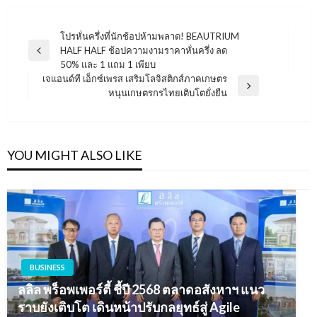
แนะแนว
โปรหั่นครึ่งที่นักช้อปห้ามพลาด! BEAUTRIUM
HALF HALF ช้อปความงามราคาหั่นครึ่ง ลด
เรื่อง
Previous
50% และ 1 แถม 1 เพียบ
Post
เจแอนด์ที เอ็กซ์เพรส เสริมโลจิสติกส์ภาคเกษตร
Next
หนุนเกษตรกรไทยเติบโตยั่งยืน
Post
YOU MIGHT ALSO LIKE
BUSINESS
ลลิล พร็อพเพอร์ตี้ ชี้ปี 2568 ตลาดอสังหาฯ แนว
ราบยังเติบโต เดินหน้าปรับกลยุทธ์สู่ Agile