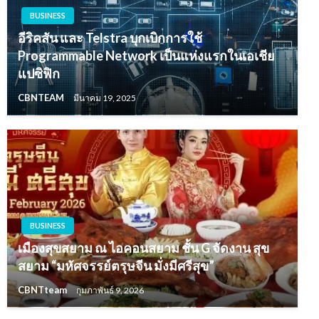
BUSINESS
อีริคสัน และ Telstra บุกเบิกการใช้
Programmable Network เป็นแห่งแรกในเอเชีย
แปซิฟิก
CBNTEAM
มีนาคม 19, 2025
BUSINESS
เมืองสุขสยาม ณ ไอคอนสยาม ชั้น G จัดงาน สุข
สยาม “มหัศจรรย์ตรุษจีน มั่งมีศรีสุข”
CBNTteam
กุมภาพันธ์ 9, 2026