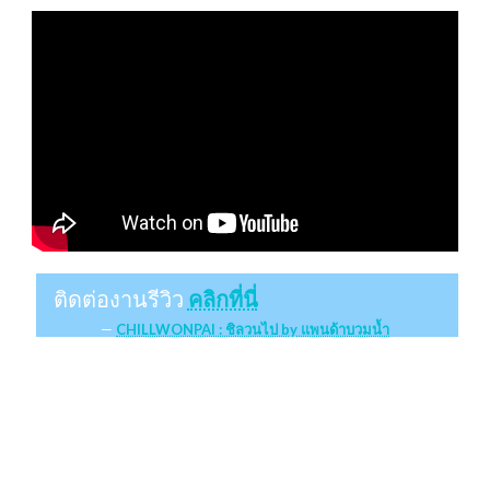
ติดต่องานรีวิว
คลิกที่นี่
CHILLWONPAI : ชิลวนไป by แพนด้าบวมน้ำ