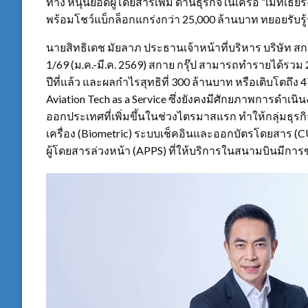
ทาง หนุนยอดผู้โดยสารเพิ่ม ด้านธุรกิจในเครือ “เมทเธียร
พร้อมโชว์แบ็กล็อกแกร่งกว่า 25,000 ล้านบาท ทยอยรับรู
นายสิทธิเดช มัยลาภ ประธานเจ้าหน้าที่บริหาร บริษัท สก
1/69 (ม.ค.-มี.ค. 2569) สกาย กรุ๊ป สามารถทำรายได้รวม 2
ปีที่แล้ว และผลกำไรสุทธิที่ 300 ล้านบาท หรือเติบโตถึง
Aviation Tech as a Service ซึ่งยังคงมีศักยภาพการดำเน
ออกประเทศที่เพิ่มขึ้นในช่วงไตรมาสแรก ทำให้กลุ่มธุรกิจ
เครื่อง (Biometric) ระบบเช็คอินและออกบัตรโดยสาร
ผู้โดยสารล่วงหน้า (APPS) ที่ให้บริการในสนามบินมีกา