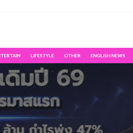
miss the world's movement.
NTERTAIN
LIFESTYLE
OTHER
ENGLISH NEWS