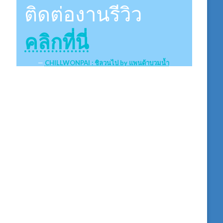
ติดต่องานรีวิว
คลิกที่นี่
CHILLWONPAI : ชิลวนไป by แพนด้าบวมน้ำ