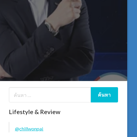
Lifestyle & Review
@chillwonpai