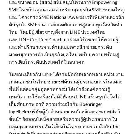
และขนาดย่อม (สสว.) สนับสนุนโครงการEmpowering
SME ไทยก้าวสู่อนาคต สำหรับกลุ่มธุรกิจ SME ขนาดใหญ่
และ โครงการ SME National Awards เวทีเฟ้นหาและผลัก
ดันธุรกิจ SME ขนาดเล็กแต่ศักยภาพสูงจากทุกจังหวัดทั่ว
ไทย โดยมีผู้เชี่ยวชาญทั้งจาก LINE ประเทศไทย
และ LINE Certified Coach มาร่วมเวิร์กชอป ให้ความรู้
และคำปรึกษาเฉพาะด้านแบบเจาะลึก ช่วยยกระดับ
มาตรฐานการดำเนินธุรกิจยุคใหม่ เตรียมความพร้อมสู่
การเติบโตระดับประเทศได้ในอนาคต
ในขณะเดียวกัน LINE ได้ร่วมมือกับหลากหลายหน่วยงาน
ภาคเอกชนในไทย ช่วยเซฟต้นทุนผู้ประกอบการในแต่ละ
พื้นที่ แต่ละกลุ่มอุตสาหกรรม ให้เข้าถึงองค์ความรู้
เทคนิคการใช้เครื่องมือดิจิทัลบน LINE สร้างธุรกิจโตได้
เต็มศักยภาพ อาทิ ความร่วมมือกับ Boehringer
Ingelheim บริษัทผู้จัดจำหน่วยเวชภัณฑ์และสุขภาพสัตว์
ชั้นนำ จัดออนไลน์คลาสเสริมความรู้ผู้ประกอบการใน
กลุ่มอุตสาหกรรมสัตว์เลี้ยงในไทย ความร่วมมือกับ Tor
Penguin ผู้เชี่ยวชาญกลุ่มธุรกิจอาหารและเครื่องดื่ม กับ