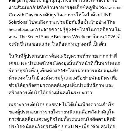
งานสัมมนาอัปสกิลร้านอาหารสุดเอ็กซ์คลูซีฟ ‘Restaurant
Growth Day ยกระดับธุรกิจอาหารให้โตไวด้วย LINE
Solutions’ ไปจนถึงความร่วมมือกับสื่อชั้นนำอย่าง The
Secret Sauce กระจายความรู้สู่ SME ไทยในภาคอีสาน ใน
งาน ‘The Secert Sauce Business Weekend อีสาน 2026’ ที่
จะจัดขึ้น ณ ขอนแก่น ในเดือนกรกฎาคมนี้ เป็นต้น
ในวันที่ผู้ประกอบการต้องเผชิญความท้าทายมากกว่าที่
เคย LINE ประเทศไทย ยังคงมุ่งมั่นทำหน้าที่เป็นพาร์ทเนอ
ร์ทางธุรกิจที่อยู่เคียงข้าง SME ไทย ผ่านการสนับสนุนทั้ง
ด้านเทคโนโลยี องค์ความรู้ และเครือข่ายพันธมิตร เพื่อ
ช่วยให้ธุรกิจสามารถลดต้นทุน เพิ่มประสิทธิภาพ และ
สร้างการเติบโตได้อย่างมั่นคงในระยะยาว
เพราะการเติบโตของ SME ไม่ได้เป็นเพียงความสำเร็จ
ของผู้ประกอบการรายใดรายหนึ่ง แต่คือพลังสำคัญใน
การขับเคลื่อนเศรษฐกิจไทยทั้งระบบ สนใจติดตามสิทธิ
ประโยชน์และกิจกรรมดี ๆ ของ LINE เพื่อ “ช่วยคนไทย