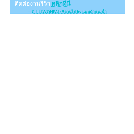
ติดต่องานรีวิว
คลิกที่นี่
CHILLWONPAI : ชิลวนไป by แพนด้าบวมน้ำ