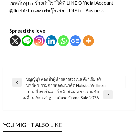
เซฟต้นทุน สร้างกำไร” ได้ที่ LINE Official Account:
@linebizth และเฟซบุ๊กเพจ: LINE for Business
Spread the love
แนะแนว
ปัญญ์ปุริ ตอกย้ำผู้นำตลาดเวลเนส ดึง ‘เต้ย จริ
Previous
นทร์พร’ ร่วมถ่ายทอดแนวคิด Holistic Wellness
เรื่อง
Post
เอ็ม บี เค เซ็นเตอร์ สนับสนุน ททท. ร่วมขับ
Next
เคลื่อน Amazing Thailand Grand Sale 2026
Post
YOU MIGHT ALSO LIKE