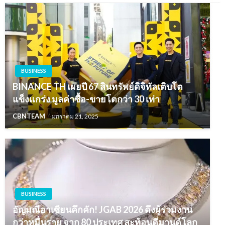
BUSINESS
BINANCE TH เผยปี 67 สินทรัพย์ดิจิทัลเติบโต
แข็งแกร่ง มูลค่าซื้อ-ขายโตกว่า 30 เท่า
CBNTEAM
มกราคม 21, 2025
BUSINESS
อัญมณีอาเซียนคึกคัก! JGAB 2026 ดึงผู้ร่วมงาน
กว่าหมื่นราย จาก 80 ประเทศ สะท้อนดีมานด์โลก