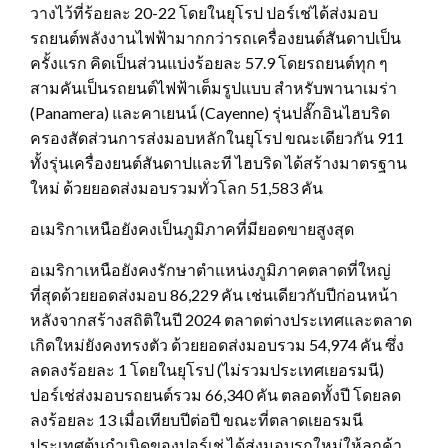
วางไว้ที่ร้อยละ 20-22 โดยในยุโรป ปอร์เช่ได้ส่งมอบ
รถยนต์พลังงานไฟฟ้ามากกว่ารถเครื่องยนต์สันดาปเป็น
ครั้งแรก คิดเป็นส่วนแบ่งร้อยละ 57.9 โดยรถยนต์ทุก ๆ
สามคันเป็นรถยนต์ไฟฟ้าเต็มรูปแบบ สำหรับพานาเมร่า
(Panamera) และคาเยนน์ (Cayenne) รุ่นปลั๊กอินไฮบริด
ครองสัดส่วนการส่งมอบหลักในยุโรป ขณะเดียวกัน 911
ทั้งรุ่นเครื่องยนต์สันดาปและที ไฮบริด ได้สร้างมาตรฐาน
ใหม่ ด้วยยอดส่งมอบรวมทั่วโลก 51,583 คัน
อเมริกาเหนือยังคงเป็นภูมิภาคที่มียอดขายสูงสุด
อเมริกาเหนือยังคงรักษาตำแหน่งภูมิภาคตลาดที่ใหญ่
ที่สุดด้วยยอดส่งมอบ 86,229 คัน เช่นเดียวกับปีก่อนหน้า
หลังจากสร้างสถิติในปี 2024 ตลาดต่างประเทศและตลาด
เกิดใหม่ยังคงทรงตัว ด้วยยอดส่งมอบรวม 54,974 คัน ซึ่ง
ลดลงร้อยละ 1 โดยในยุโรป (ไม่รวมประเทศเยอรมนี)
ปอร์เช่ส่งมอบรถยนต์รวม 66,340 คัน ตลอดทั้งปี โดยลด
ลงร้อยละ 13 เมื่อเทียบปีต่อปี ขณะที่ตลาดเยอรมนี
ประเทศต้นกำเนิดของปอร์เช่ ได้ส่งมอบรถใหม่ให้ลูกค้า