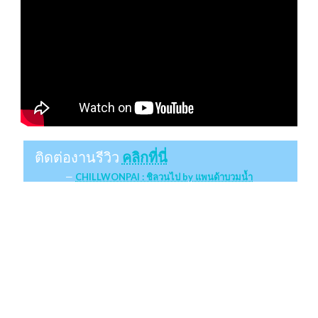
ติดต่องานรีวิว
คลิกที่นี่
CHILLWONPAI : ชิลวนไป by แพนด้าบวมน้ำ