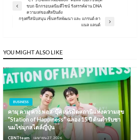
แนะแนว
ขบถ ฉีกกรอบเดนิมดีไซน์ รังสรรค์ผ่าน DNA
เรื่อง
Previous
ความเท่ของศิลปินดัง
Post
กรุงศรีสนับสนุน เซ็นทรัลพัฒนา และ แกรนด์ คา
Next
แนล แลนด์
Post
YOU MIGHT ALSO LIKE
BUSINESS
คามุ คามุ ควง ฟอส-บุ๊ค เนรมิตสถานีแห่งความสุข
“Station of Happiness” ฉลอง 15 ปี ต้นตำรับชา
นมไข่มุกสไตล์ญี่ปุ่น
CBNTteam
เมษายน 27, 2026