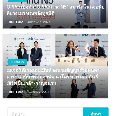
OPPO เปิดตัว “OPPO Find N5” สมาร์ตโฟนจอพับ
ที่บาง เบา ทรงพลังทุกมิติ
CBNTEAM
เมษายน 11, 2025
BUSINESS
เมเจอร์ ดีเวลลอปเม้นท์ ลงนามสัญญาร่วมทุนทา
คารา เลเบ็น พร้อมลุยพัฒนาโครงการมอลตัน รี
เสิร์ฟ ปิ่นเกล้า-กาญจนาฯ
CBNTEAM
ธันวาคม 2, 2024