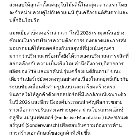
ส่งมอบให้ลูกค้าตั้งแต่ฤดูใบไม้ผลินี้ในกลุ่มตลาดแรก โดย
จะจำหน่ายควบคู่ไปกับคาเยนน์ รุ่นเครื่องยนต์สันดาปและ
ปลั๊กอินไฮบริด
แมทเธียส เบ็คเคอร์ กล่าวว่า “ในปี 2026 เรามุ่งเน้นอย่าง
ชัดเจนในการบริหารความต้องการของตลาดและการส่ง
มอบรถยนต์ให้สอดคล้องกับกลยุทธ์ที่มุ่งเน้นคุณค่า
มากกว่าปริมาณ พร้อมทั้งยังได้วางแผนปริมาณการผลิตที่
สอดคล้องกับความเป็นจริง โดยคำนึงถึงการยุติสายการ
ผลิตของ 718 และมาคันน์ รุ่นเครื่องยนต์สันดาป” ขณะ
เดียวกันปอร์เช่ยังคงลงทุนอย่างต่อเนื่องในกลยุทธ์เกี่ยวกับ
ระบบขับเคลื่อนทั้งสามรูปแบบ และเตรียมสร้างแรง
บันดาลใจให้ลูกค้าด้วยรถสปอร์ตที่มีเอกลักษณ์เฉพาะตัว
ในปี 2026 และอีกหนึ่งองค์ประกอบสำคัญคือการขยาย
ทางเลือกการปรับแต่งเฉพาะบุคคล ผ่านโปรแกรมเอ็กซ์
คลูซีฟ แมนูแฟคเตอร์ (Exclusive Manufaktur) และซอนเด
อร์วุนช์ (Sonderwunsch) เพื่อตอบรับความต้องการด้าน
การสร้างเอกลักษณ์ของลูกค้าที่เพิ่มขึ้น