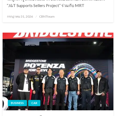
“J&T Supports Sellers Project” ร่วมกับ MRT
Posted
กรกฎาคม 31, 2026
CBNTteam
on
BUSINESS
CAR