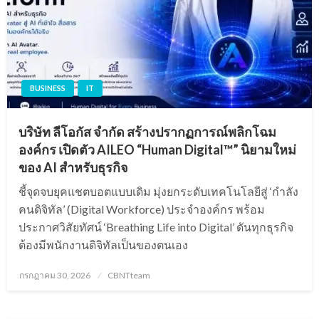
BUSINESS
IT
บริษัท ลีโอกัส จำกัด สร้างปรากฏการณ์พลิกโฉม
องค์กร เปิดตัว AILEO “Human Digital™” นิยามใหม่
ของ AI สำหรับธุรกิจ
ชี้จุดจบยุคแชตบอตแบบเดิม มุ่งยกระดับเทคโนโลยีสู่ ‘กำลัง
คนดิจิทัล’ (Digital Workforce) ประจำองค์กร พร้อม
ประกาศวิสัยทัศน์ ‘Breathing Life into Digital’ ดันทุกธุรกิจ
ต้องมีพนักงานดิจิทัลเป็นของตนเอง
Posted
กรกฎาคม 30, 2026
CBNTteam
on