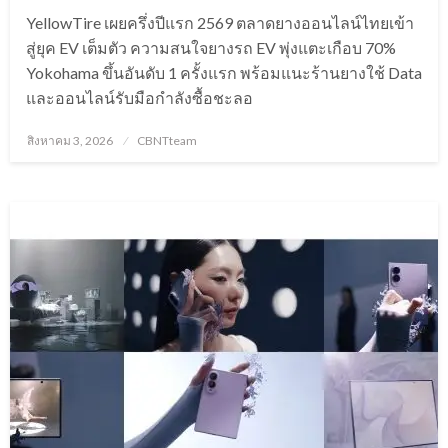
YellowTire เผยครึ่งปีแรก 2569 ตลาดยางออนไลน์ไทยเข้า
สู่ยุค EV เต็มตัว ความสนใจยางรถ EV พุ่งแตะเกือบ 70%
Yokohama ขึ้นอันดับ 1 ครั้งแรก พร้อมแนะร้านยางใช้ Data
และออนไลน์รับมือกำลังซื้อชะลอ
Posted
สิงหาคม 3, 2026
CBNTteam
on