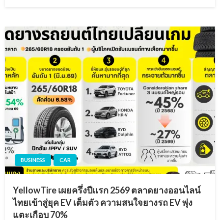
on
BUSINESS
CAR
YellowTire เผยครึ่งปีแรก 2569 ตลาดยางออนไลน์
ไทยเข้าสู่ยุค EV เต็มตัว ความสนใจยางรถ EV พุ่ง
แตะเกือบ 70%