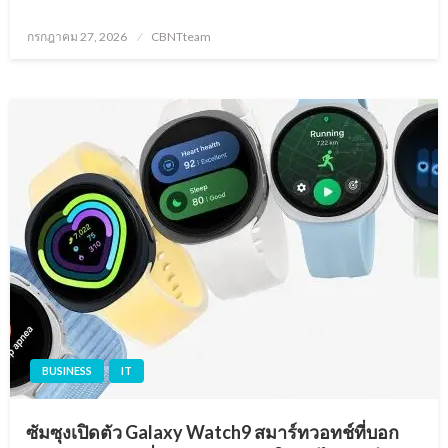
Posted
กรกฎาคม 27, 2026
CBNTteam
on
BUSINESS
IT
ซัมซุงเปิดตัว Galaxy Watch9 สมาร์ทวอทช์ที่บอก