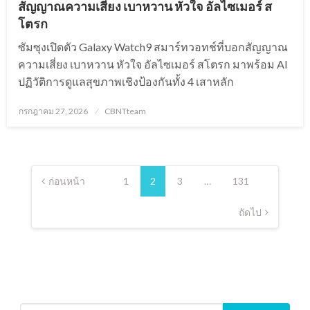
สัญญาณความเสี่ยง เบาหวาน หัวใจ อัลไซเมอร์ ส
โตรก
ซัมซุงเปิดตัว Galaxy Watch9 สมาร์ทวอทช์ที่บอกสัญญาณ
ความเสี่ยง เบาหวาน หัวใจ อัลไซเมอร์ สโตรก มาพร้อม AI
ปฏิวัติการดูแลสุขภาพเชิงป้องกันทั้ง 4 เสาหลัก
Posted
กรกฎาคม 27, 2026
CBNTteam
on
Posts
pagination
ก่อนหน้า
1
2
3
…
131
ถัดไป