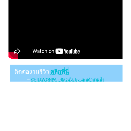
ติดต่องานรีวิว
คลิกที่นี่
CHILLWONPAI : ชิลวนไป by แพนด้าบวมน้ำ