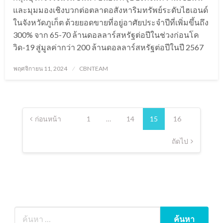
และมุมมองเชิงบวกต่อตลาดอสังหาริมทรัพย์ระดับไฮเอนด์
ในจังหวัดภูเก็ต ด้วยยอดขายที่อยู่อาศัยประจำปีที่เพิ่มขึ้นถึง
300% จาก 65-70 ล้านดอลลาร์สหรัฐต่อปีในช่วงก่อนโค
วิด-19 สู่มูลค่ากว่า 200 ล้านดอลลาร์สหรัฐต่อปีในปี 2567
Posted
พฤศจิกายน 11, 2024
CBNTEAM
on
Posts
pagination
ก่อนหน้า
1
…
14
15
16
ถัดไป