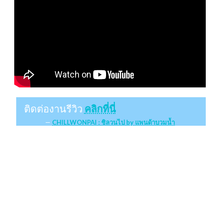
ติดต่องานรีวิว
คลิกที่นี่
CHILLWONPAI : ชิลวนไป by แพนด้าบวมน้ำ