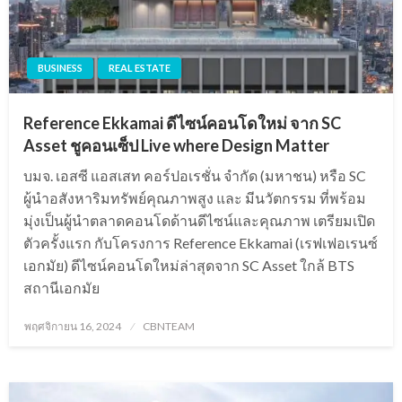
BUSINESS
REAL ESTATE
Reference Ekkamai ดีไซน์คอนโดใหม่ จาก SC
Asset ชูคอนเซ็ป Live where Design Matter
บมจ. เอสซี แอสเสท คอร์ปอเรชั่น จำกัด (มหาชน) หรือ SC
ผู้นำอสังหาริมทรัพย์คุณภาพสูง และ มีนวัตกรรม ที่พร้อม
มุ่งเป็นผู้นำตลาดคอนโดด้านดีไซน์และคุณภาพ เตรียมเปิด
ตัวครั้งแรก กับโครงการ Reference Ekkamai (เรฟเฟอเรนซ์
เอกมัย) ดีไซน์คอนโดใหม่ล่าสุดจาก SC Asset ใกล้ BTS
สถานีเอกมัย
Posted
พฤศจิกายน 16, 2024
CBNTEAM
on