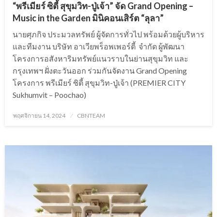
“พรีเมียร์ ซิตี้ สุขุมวิท-ปู่เจ้า” จัด Grand Opening –
Music in the Garden มินิคอนเสิร์ต “ลุลา”
นายศุภกิจ ประมวลทรัพย์ ผู้จัดการทั่วไป พร้อมด้วยผู้บริหาร
และทีมงาน บริษัท อาเวียพร็อพเพอร์ตี้ จำกัด ผู้พัฒนา
โครงการอสังหาริมทรัพย์แนวราบในย่านสุขุมวิท และ
กรุงเทพฯ ฝั่งตะวันออก ร่วมกันจัดงาน Grand Opening
โครงการ พรีเมียร์ ซิตี้ สุขุมวิท-ปู่เจ้า (PREMIER CITY
Sukhumvit – Poochao)
Posted
พฤศจิกายน 14, 2024
CBNTEAM
on