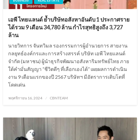
BUSINESS
REAL ESTATE
เอพี ไทยแลนด์ ย้ำบริษัทอสังหาอันดับ 1 ประกาศราย
ได้รวม 9 เดือน 34,780 ล้าน กำไรสุทธิสูงถึง 3,727
ล้าน
นายวิทการ จันทวิมล รองกรรมการผู้อำนวยการ สายงาน
กลยุทธ์องค์กรและการสร้างสรรค์ บริษัท เอพี ไทยแลนด์
จำกัด (มหาชน) ผู้นำธุรกิจพัฒนาอสังหาริมทรัพย์ไทย ภาย
ใต้คำมั่นสัญญา “ชีวิตดีๆ ที่เลือกเองได้” เผยผลการดำเนิน
งาน 9 เดือนแรกของปี 2567 บริษัทฯ มีอัตราการเติบโตที่
โดดเด่น
Posted
พฤศจิกายน 16, 2024
CBNTEAM
on