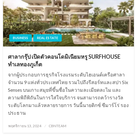
BUSINESS
REAL ESTATE
ศาลากรุ๊ป เปิดตัวคอนโดมิเนียมหรู SURFHOUSE
ทำเลทองภูเก็ต
จากผู้ประกอบการธุรกิจโรงแรมระดับไฮเอนด์เครือศาลา
จำนวน 9 แห่งทั่วประเทศไทย รวมไปถึงรีสอร์ทและสปา Six
Senses บนเกาะสมุยที่ขึ้นชื่อในความละเมียดละไม และ
ความพิถีพิถันในการใส่ใจบริการ จนสามารถคว้ารางวัล
ระดับโลกมาแล้วหลายรายการ วันนี้นายดิกซ์ ซีมาร์โร่ รอง
ประธาน
Posted
พฤศจิกายน 13, 2024
CBNTEAM
on