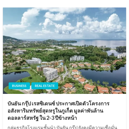
BUSINESS
REAL ESTATE
บันยัน กรุ๊ป เรสซิเดนซ์ ประกาศเปิดตัวโครงการ
อสังหาริมทรัพย์สุดหรูในภูเก็ต มูลค่าพันล้าน
ดอลลาร์สหรัฐ ใน 2-3 ปีข้างหน้า
กลุ่มธุรกิจโรงแรมชั้นนำ บันยัน กรุ๊ป ยังคงมีความเชื่อมั่น