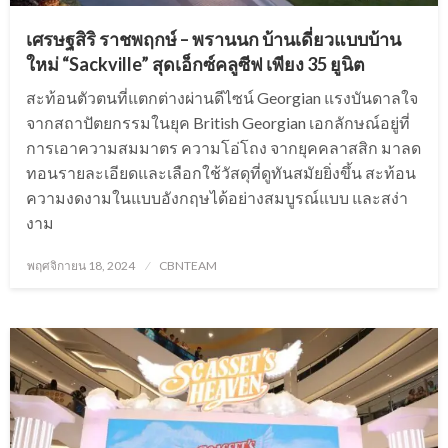
เศรษฐสิริ ราชพฤกษ์ – พรานนก บ้านเดี่ยวแบบบ้าน
ใหม่ “Sackville” สุดเอ็กซ์คลูซีฟ เพียง 35 ยูนิต
สะท้อนตัวตนที่แตกต่างผ่านดีไซน์ Georgian แรงบันดาลใจ
จากสถาปัตยกรรมในยุค British Georgian เอกลักษณ์อยู่ที่
การเอาความสมมาตร ความโอ่โถง​ จากยุคคลาสสิก มาลด
ทอนรายละเอียด​​และเลือกใช้วัสดุที่ดูทันสมัยยิ่ง​ขึ้น สะท้อน
ความงดงามในแบบอังกฤษได้อย่างสมบูรณ์แบบ​ และสง่า
งาม
Posted
พฤศจิกายน 18, 2024
CBNTEAM
on