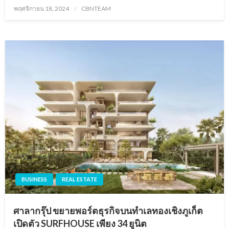
Posted
พฤศจิกายน 18, 2024
CBNTEAM
on
BUSINESS
REAL ESTATE
ศาลากรุ๊ป ขยายพอร์ตธุรกิจบนทำเลทองเชิงภูเก็ต
เปิดตัว SURFHOUSE เพียง 34 ยูนิต