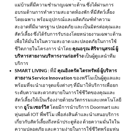
แม่บ้านที่มีความชำนาญเฉพาะด้าน ซึ่งได้ผ่านการ
อบรมด้านการทำความสะอาดห้องพัก ที่มีสัตว์เลี้ยง
โดยเฉพาะ พร้อมอุปกรณ์และผลิตภัณฑ์ทำความ
สะอาดที่มีมาตรฐาน ปลอดภัย และเป็นมิตรต่อคุณและ
สัตว์เลี้ยง ซึ่งได้รับการรับรองโดยหน่วยงานเฉพาะด้าน
เพื่อให้มั่นใจในความสะอาด และปลอดภัยในการใช้
ชีวิตภายในโครงการ นำโดย
คุณอรุณ ศิริจานุสรณ์ ผู้
บริหารสายงานบริหารงานก่อสร้าง
เป็นผู้ดูแลนำทีม
บริการ
SMART LIVING
: ที่มี
คุณอิงครัต ไตรทรัพย์ ผู้บริหาร
สายงาน
Service Innovation
ของพรีโมเป็นผู้ดูแลและ
พร้อมที่จะนำเอาจุดแข็งต่างๆ ที่มีมาให้บริการเพื่อยก
ระดับความสะดวกสบายในการใช้ชีวิตของคุณและ
สัตว์เลี้ยงให้เป็นเรื่องง่ายด้วยนวัตกรรมและเทคโนโลยี
จาก
อูโน เซอร์วิส
โดยมีการนำบริการ Doormart และ
หุ่นยนต์ IOT พี่พรีโม เพื่อส่งสินค้าและนำเสนอบริการ
เกี่ยวกับสัตว์เลี้ยงถึงหน้าประตูห้อง ด้วยความมั่นใจใน
ความปลอดภัย และความง่ายในการใช้ชีวิตพร้อมหุ่น