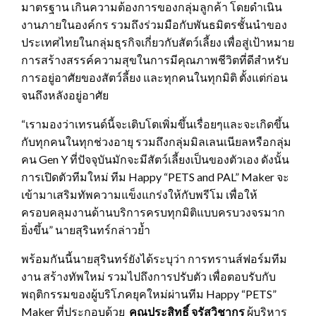
มาตรฐาน เกินความต้องการของกลุ่มลูกค้า โดยดำเนิน
งานภายในองค์กร รวมถึงร่วมมือกับพันธมิตรชั้นนำของ
ประเทศไทยในกลุ่มธุรกิจเกี่ยวกับสัตว์เลี้ยง เพื่อสู่เป้าหมาย
การสร้างสรรค์ความสุขในการมีคุณภาพชีวิตที่ดีสำหรับ
การอยู่อาศัยของสัตว์ลี้ยง และทุกคนในทุกมิติ ตั้งแต่ก่อน
จนถึงหลังอยู่อาศัย
“เรามองว่าเทรนด์นี้จะเติบโตเพิ่มขึ้นเรื่อยๆและจะเกิดขึ้น
กับทุกคนในทุกช่วงอายุ รวมถึงกลุ่มมิลเลนเนียลหรือกลุ่ม
คน Gen Y ที่ปัจจุบันมักจะมีสัตว์เลี้ยงเป็นของตัวเอง ดังนั้น
การเปิดตัวทีมใหม่ ทีม Happy “PETS and PAL” Maker จะ
เข้ามาเสริมทัพความแข็งแกร่งให้กับพรีโม เพื่อให้
ครอบคลุมงานด้านบริการครบทุกมิติแบบครบวงจรมาก
ยิ่งขึ้น” นายสุรินทร์กล่าวย้ำ
พร้อมกันนี้นายสุรินทร์ยังได้ระบุว่า การทรานส์ฟอร์มทีม
งาน สร้างทัพใหม่ รวมไปถึงการปรับตัว เพื่อตอบรับกับ
พฤติกรรมของผู้บริโภคยุคใหม่ผ่านทีม Happy “PETS”
Maker ที่ประกอบด้วย
คุณประสิทธิ์ จรัสวิชากร
ผู้บริหาร