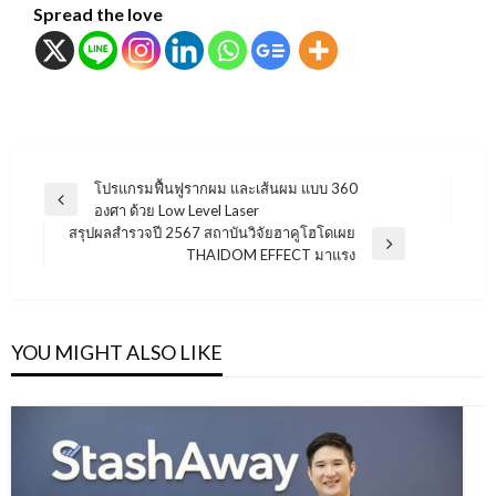
Spread the love
แนะแนว
โปรแกรมฟื้นฟูรากผม และเส้นผม แบบ 360
Previous
องศา ด้วย Low Level Laser
เรื่อง
Post
สรุปผลสำรวจปี 2567 สถาบันวิจัยฮาคูโฮโดเผย
Next
THAIDOM EFFECT มาแรง
Post
YOU MIGHT ALSO LIKE