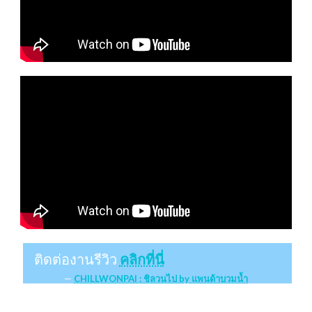
ติดต่องานรีวิว
คลิกที่นี่
CHILLWONPAI : ชิลวนไป by แพนด้าบวมน้ำ