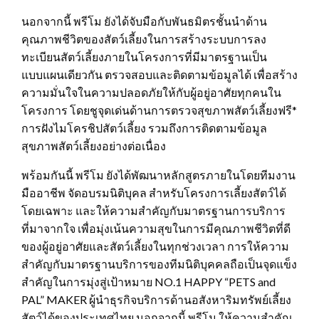
นอกจากนี้ พรีโม ยังได้จับมือกับพันธมิตรชั้นนำด้าน
คุณภาพชีวิตของสัตว์เลี้ยงในการสร้างระบบการลง
ทะเบียนสัตว์เลี้ยงภายในโครงการที่มีมาตรฐานเป็น
แบบแผนเดียวกัน ตรวจสอบและติดตามข้อมูลได้ เพื่อสร้าง
ความมั่นใจในความปลอดภัยให้กับผู้อยู่อาศัยทุกคนใน
โครงการ โดยชูจุดเด่นด้านการตรวจสุขภาพสัตว์เลี้ยงฟรี*
การฝังไมโครชิปสัตว์เลี้ยง รวมถึงการติดตามข้อมูล
สุขภาพสัตว์เลี้ยงอย่างต่อเนื่อง
พร้อมกันนี้ พรีโม ยังได้พัฒนาหลักสูตรภายในโดยทีมงาน
มืออาชีพ จัดอบรมนิติบุคล สำหรับโครงการเลี้ยงสัตว์ได้
โดยเฉพาะ และให้ความสำคัญกับมาตรฐานการบริการ
ที่มาจากใจ เพื่อมุ่งเน้นความสุขในการมีคุณภาพชีวิตที่ดี
ของผู้อยู่อาศัยและสัตว์เลี้ยงในทุกช่วงเวลา การให้ความ
สำคัญกับมาตรฐานบริการของทีมนิติบุคคลถือเป็นจุดแข็ง
สำคัญในการมุ่งสู่เป้าหมาย NO.1 HAPPY “PETS and
PAL” MAKER ผู้นำธุรกิจบริการด้านอสังหาริมทรัพย์เลี้ยง
สัตว์ได้ของประเทศไทย นอกจากนี้ พรีโม ให้ความสำคัญ