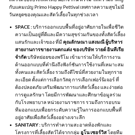
กับแคมเปญ Primo Happy Pettival เทศกาลความสุขไม่มี
วันหยุดของคุณและสัตว์เลี้ยงในทุกช่วงเวลา
SPACE
: บริการออกแบบพื้นที่อยู่อาศัยภายในเพื่อชีวิต
ความเป็นอยู่ที่ดีและมีความสุขร่วมกันของทั้งสัตว์เลี้ยง
แสนรักและเจ้าของ ที่มี
คุณลักษณา แสงมณี ผู้บริหาร
สายงานการขายงานตกแต่ง ของบริษัท วายด์ อินทีเรีย
จำกัด
บริษัทย่อยของพรีโม เข้ามาร่วมให้บริการงาน
ด้านออกแบบที่คำนึงถึงฟังก์ชันการใช้งานที่เหมาะสม
ทั้งคนและสัตว์เลี้ยง รวมถึงดีไซน์ที่สวยงามในทุกราย
ละเอียด ตั้งแต่การเลือกวัสดุ การเลือกเฟอร์นิเจอร์ ที่
ต้องปลอดภัย เสริมพัฒนาการแก่สัตว์เลี้ยง และง่ายต่อ
การดูแลรักษา โดยมีการพัฒนาและศึกษาข้อมูลร่วม
กับโรงพยาบาล หน่วยงานราชการ รวมถึงการอบรม
ทีมออกแบบเพื่อยกระดับความรู้ในการออกแบบพื้นที่
อยู่อาศัยเพื่อสัตว์เลี้ยงอย่างเจาะลึก
SANITARY
: บริการทำความสะอาดห้องพักและ
โครงการที่เลี้ยงสัตว์ได้จากกลุ่ม
อูโน เซอร์วิส
โดยทีม