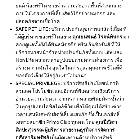
ยนต์ น้องพรีโม ช่วยทำความสะอาดพื้นที่ส่วนกลาง
ภายในโครงการที่เลี้ยงสัตว์ได้อย่างหมดจด และ
ปลอดภัยจากเชื้อโรค
SAFE PET LIFE
: บริการประกันสุขภาพแก่สัตว์เลี้ยง ที่
ได้ผู้บริหารของพรีโมอย่าง
คุณธนพนธ์ โรจน์ทินกร
มา
คอยดูแลทั้งยังได้พันธมิตรคือ พริม อินชัวรันส์ ที่ให้
บริการนายหน้าจำหน่ายประกันภัยทั้งแบบ Life และ
Non Life หลากหลายรูปแบบตามความต้องการ เพื่อ
สร้างความมั่นใจ อุ่นใจ ในการดูแลคุณภาพชีวิตที่ดี
ของสัตว์เลี้ยงให้อยู่กับเราไปนานๆ
SPECIAL PRIVILEGE
: บริการสิทธิประโยชน์ อาทิ
ส่วนลด โปรโมชัน และอีเวนท์พิเศษ รวมถึงบริการ
อำนวยความสะดวก จากหลากหลายพันธมิตรชั้นนำ
ในทุกรูปแบบไลฟ์สไตล์ชีวิต เพื่อให้คุณได้สร้างช่วง
เวลาแสนพิเศษกับสัตว์เลี้ยงแสนรัก ซึ่งเป็นเอกสิทธิ์
เฉพาะสมาชิก Primo Club ทุกคน โดย
คุณปีณิตา
ศิลปะสุวรรณ ผู้บริหารสายงานธุรกิจการจัดการ
อสังหาริมทรัพย์
เป็นผู้ดูแลงานด้านบริการสิทธิ