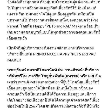
รักสัตว์เลี้ยงทุกกลุ่ม ทั้งกลุ่มคนโสด กลุ่มคู่แต่งงานแล้วแต่
ไม่มีบุตร รวมถึงกลุ่มคนสูงวัยที่เลี้ยงสัตว์ไว้เป็นเพื่อนแก้
เหงา พร้อมทุ่มเทเอาใจใส่ดูแลเลี้ยงดูผูกพันเหมือนเป็น
บุตรหลานไม่ต่างจากสมาชิกคนหนึ่งของครอบครัว (Pet
Parent) โดยทีม Happy “PETS and PAL” Maker พร้อมเติม
เต็มความสุขสมบูรณ์แบบในทุกช่วงเวลาของคุณและสัตว์
เลี้ยงแสนรัก
เปิดตัวทีมผู้บริหารและทีมงาน ผลักดันงานบริหารและ
บริการ ขึ้นแท่น PRIMO NO.1 HAPPY “PETS and PAL”
MAKER
นายสุรินทร์ สหชาติโภคานันท์ ประธานเจ้าหน้าที่บริหาร
บริษัทพรีโม เซอร์วิส โซลูชั่น จำกัด (มหาชน) หรือ
PRI
เปิด
เผยว่า เทรนด์ Pet Humanization ที่ผู้บริโภคนิยมเลี้ยงสัตว์
เลี้ยง และดูแลเอาใจใส่เสมือนเป็นหนึ่งในสมาชิกของ
ครอบครัว ซึ่งเป็นเทรนด์ที่ได้รับความนิยมสูงและมีการ
เติบโตอย่างต่อเนื่องทุกปี เห็นได้จากมูลค่าตลาดสัตว์เลี้ยง
ของไทยในปี 2567 โดย ศูนย์วิเคราะห์เศรษฐกิจ ทีทีบี หรือ