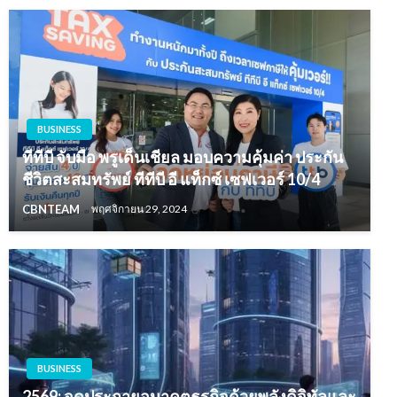
BUSINESS
ทีทีบี จับมือ พรูเด็นเชียล มอบความคุ้มค่า ประกัน
ชีวิตสะสมทรัพย์ ทีทีบี อี แท็กซ์ เซฟเวอร์ 10/4
CBNTEAM
พฤศจิกายน 29, 2024
BUSINESS
2569: จุดประกายอนาคตธุรกิจด้วยพลังดิจิทัลและ