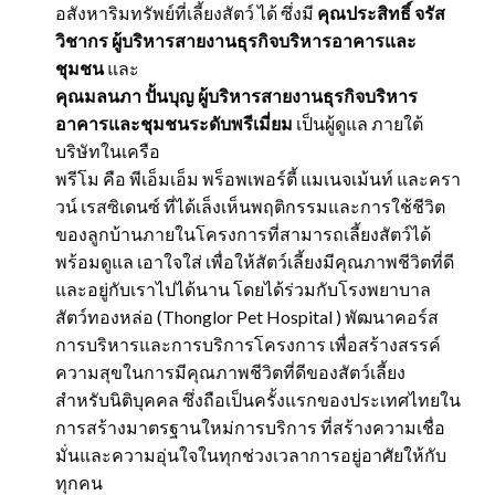
อสังหาริมทรัพย์ที่เลี้ยงสัตว์ ได้ ซึ่งมี
คุณประสิทธิ์ จรัส
วิชากร ผู้บริหารสายงานธุรกิจบริหารอาคารและ
ชุมชน
และ
คุณมลนภา ปั้นบุญ ผู้บริหารสายงานธุรกิจบริหาร
อาคารและชุมชนระดับพรีเมี่ยม
เป็นผู้ดูแล ภายใต้
บริษัทในเครือ
พรีโม คือ พีเอ็มเอ็ม พร็อพเพอร์ตี้ แมเนจเม้นท์ และครา
วน์ เรสซิเดนซ์ ที่ได้เล็งเห็นพฤติกรรมและการใช้ชีวิต
ของลูกบ้านภายในโครงการที่สามารถเลี้ยงสัตว์ได้
พร้อมดูแล เอาใจใส่ เพื่อให้สัตว์เลี้ยงมีคุณภาพชีวิตที่ดี
และอยู่กับเราไปได้นาน โดยได้ร่วมกับโรงพยาบาล
สัตว์ทองหล่อ (Thonglor Pet Hospital ) พัฒนาคอร์ส
การบริหารและการบริการโครงการ เพื่อสร้างสรรค์
ความสุขในการมีคุณภาพชีวิตที่ดีของสัตว์เลี้ยง
สำหรับนิติบุคคล ซึ่งถือเป็นครั้งแรกของประเทศไทยใน
การสร้างมาตรฐานใหม่การบริการ ที่สร้างความเชื่อ
มั่นและความอุ่นใจในทุกช่วงเวลาการอยู่อาศัยให้กับ
ทุกคน