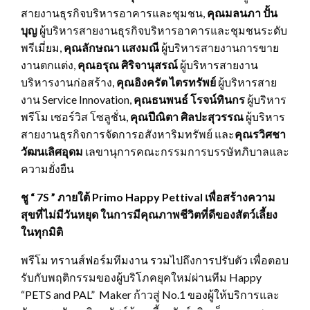
สายงานธุรกิจบริหารอาคารและชุมชน,
คุณมลนภา ปั้น
บุญ
ผู้บริหารสายงานธุรกิจบริหารอาคารและชุมชนระดับ
พรีเมี่ยม,
คุณลักษณา แสงมณี
ผู้บริหารสายงานการขาย
งานตกแต่ง,
คุณอรุณ ศิริจานุสรณ์
ผู้บริหารสายงาน
บริหารงานก่อสร้าง,
คุณอิงครัต ไตรทรัพย์
ผู้บริหารสาย
งาน Service Innovation,
คุณธนพนธ์ โรจน์ทินกร
ผู้บริหาร
พรีโม เซอร์วิส โซลูชั่น,
คุณปีณิตา ศิลปะสุวรรณ
ผู้บริหาร
สายงานธุรกิจการจัดการอสังหาริมทรัพย์ และ
คุณรวิศชา
วัฒนเลิศอุดม
เลขานุการคณะกรรมการบรรษัทภิบาลและ
ความยั่งยืน
ชู “
7S ” ภายใต้ Primo Happy Pettival เพื่อสร้างความ
สุขที่ไม่มีวันหยุด ในการมีคุณภาพชีวิตที่ดีของสัตว์เลี้ยง
ในทุกมิติ
พรีโม ทรานส์ฟอร์มทีมงาน รวมไปถึงการปรับตัว เพื่อตอบ
รับกับพฤติกรรมของผู้บริโภคยุคใหม่ผ่านทีม Happy
“PETS and PAL” Maker ก้าวสู่ No.1 ของผู้ให้บริการและ