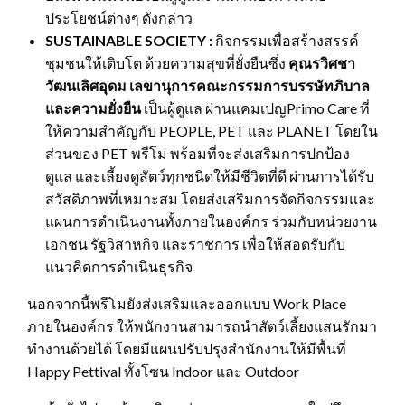
ประโยชน์ต่างๆ ดังกล่าว
SUSTAINABLE SOCIETY :
กิจกรรมเพื่อสร้างสรรค์
ชุมชนให้เติบโต ด้วยความสุขที่ยั่งยืนซึ่ง
คุณรวิศชา
วัฒนเลิศอุดม เลขานุการคณะกรรมการบรรษัทภิบาล
และความยั่งยืน
เป็นผู้ดูแล ผ่านแคมเปญPrimo Care ที่
ให้ความสำคัญกับ PEOPLE, PET และ PLANET โดยใน
ส่วนของ PET พรีโม พร้อมที่จะส่งเสริมการปกป้อง
ดูแล และเลี้ยงดูสัตว์ทุกชนิดให้มีชีวิตที่ดี ผ่านการได้รับ
สวัสดิภาพที่เหมาะสม โดยส่งเสริมการจัดกิจกรรมและ
แผนการดำเนินงานทั้งภายในองค์กร ร่วมกับหน่วยงาน
เอกชน รัฐวิสาหกิจ และราชการ เพื่อให้สอดรับกับ
แนวคิดการดำเนินธุรกิจ
นอกจากนี้พรีโมยังส่งเสริมและออกแบบ Work Place
ภายในองค์กร ให้พนักงานสามารถนำสัตว์เลี้ยงแสนรักมา
ทำงานด้วยได้ โดยมีแผนปรับปรุงสำนักงานให้มีพื้นที่
Happy Pettival ทั้งโซน Indoor และ Outdoor