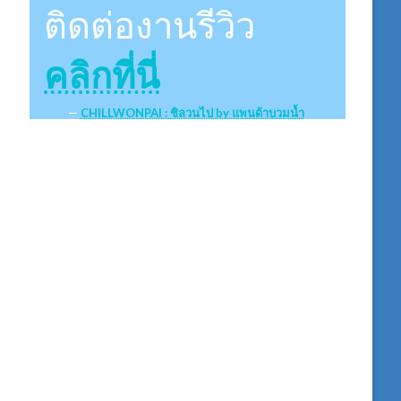
ติดต่องานรีวิว
คลิกที่นี่
CHILLWONPAI : ชิลวนไป by แพนด้าบวมน้ำ