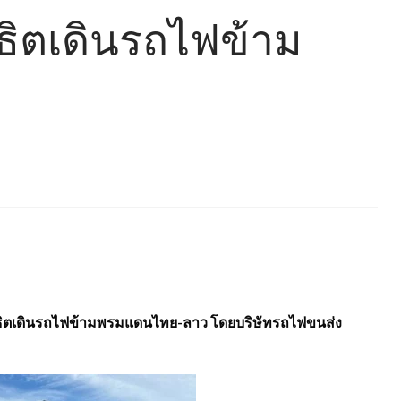
ิตเดินรถไฟข้าม
สาธิตเดินรถไฟข้ามพรมแดนไทย-ลาว โดยบริษัทรถไฟขนส่ง