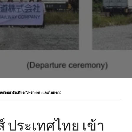
มการทดสอบสาธิตเดินรถไฟข้ามพรมแดนไทย-ลาว
คส์ ประเทศไทย เข้า