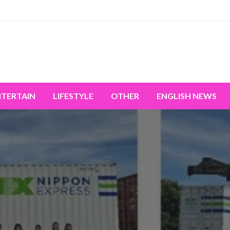
miss the world's movement.
NTERTAIN
LIFESTYLE
OTHER
ENGLISH NEWS