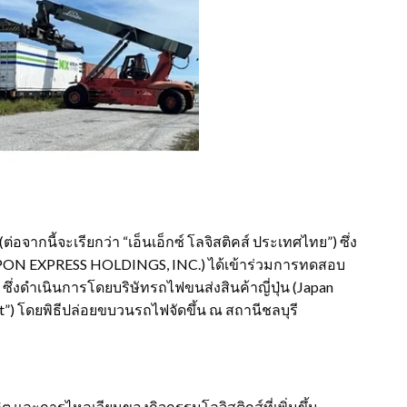
่อจากนี้จะเรียกว่า “เอ็นเอ็กซ์ โลจิสติคส์ ประเทศไทย”) ซึ่ง
(NIPPON EXPRESS HOLDINGS, INC.) ได้เข้าร่วมการทดสอบ
งดำเนินการโดยบริษัทรถไฟขนส่งสินค้าญี่ปุ่น (Japan
ht”) โดยพิธีปล่อยขบวนรถไฟจัดขึ้น ณ สถานีชลบุรี
และการไหลเวียนของกิจกรรมโลจิสติกส์ที่เพิ่มขึ้น