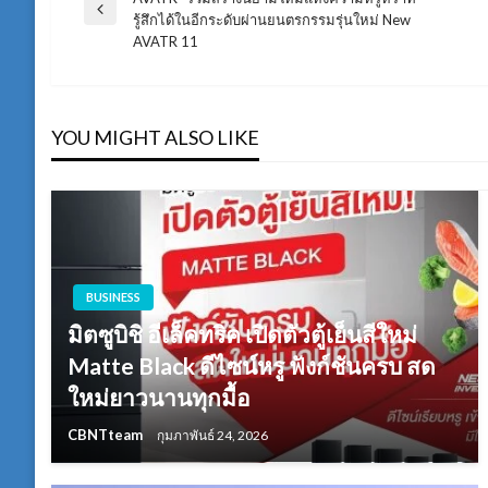
Previous
รู้สึกได้ในอีกระดับผ่านยนตรกรรมรุ่นใหม่ New
เรื่อง
Post
AVATR 11
YOU MIGHT ALSO LIKE
BUSINESS
มิตซูบิชิ อีเล็คทริค เปิดตัวตู้เย็นสีใหม่
Matte Black ดีไซน์หรู ฟังก์ชันครบ สด
ใหม่ยาวนานทุกมื้อ
CBNTteam
กุมภาพันธ์ 24, 2026