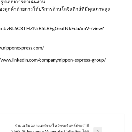
ละรูปแบบการดำเนินงาน
ของลูกค้าด้วยการให้บริการด้านโลจิสติกส์ที่มีคุณภาพสูง
m/file/d/1mbvBL6C8THZNrR5LREgGeafNkEdaAmV-/view?
ww.nipponexpress.com/
s://www.linkedin.com/company/nippon-express-group/
ร่วมเฉลิมฉลองเทศกาลไหว้พระจันทร์ประจำปี
2569 กับ Evermore Mooncake Collection โดย