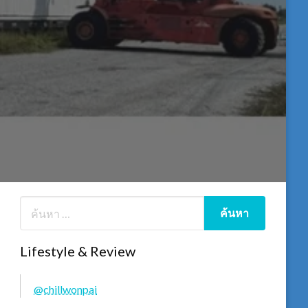
Lifestyle & Review
@chillwonpai