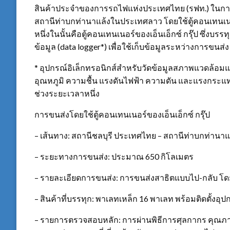
สินค้าประจำของการรถไฟแห่งประเทศไทย (รฟท.) ในการ
สถานีท่าบกท่านาแล้งในประเทศลาว โดยใช้ตู้คอนเทนเนอร์
หนึ่งในนั้นคือตู้คอนเทนเนอร์ของเอ็นเอ็กซ์ กรุ๊ป ซึ่งบ
ข้อมูล (data logger*) เพื่อใช้เก็บข้อมูลระหว่างการขนส่ง
* อุปกรณ์อิเล็กทรอนิกส์สำหรับวัดข้อมูลสภาพแวดล้อมแ
อุณหภูมิ ความชื้น แรงดันไฟฟ้า ความดัน และแรงกระแทก
ช่วงระยะเวลาหนึ่ง
การขนส่งโดยใช้ตู้คอนเทนเนอร์ของเอ็นเอ็กซ์ กรุ๊ป
– เส้นทาง: สถานีชลบุรี ประเทศไทย – สถานีท่าบกท่านา
– ระยะทางการขนส่ง: ประมาณ 650 กิโลเมตร
– รายละเอียดการขนส่ง: การขนส่งสาธิตแบบไป-กลับ โดยใช
– สินค้าที่บรรทุก: พาเลทเหล็ก 16 พาเลท พร้อมติดตั้งอุป
– รายการตรวจสอบหลัก: การผ่านพิธีการศุลกากร คุณภา