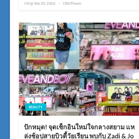
Posted
กรกฎาคม 30, 2026
CBNTteam
on
BEAUTY
ปักหมุด! จุดเช็กอินใหม่ใจกลางสยาม แห
ล่งช้อปสายบิวตี้วัยเรียน พบกับ Zadi & Jo