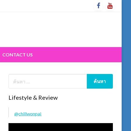
CONTACT US
Lifestyle & Review
@chillwonpai