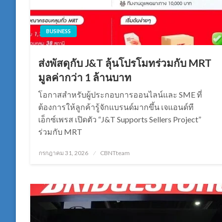
BUSINESS
ส่งพัสดุกับ J&T ลุ้นโปรโมทร่วมกับ MRT
มูลค่ากว่า 1 ล้านบาท
โอกาสสำหรับผู้ประกอบการออนไลน์และ SME ที่
ต้องการให้ลูกค้ารู้จักแบรนด์มากขึ้น เจแอนด์ที
เอ็กซ์เพรส เปิดตัว “J&T Supports Sellers Project”
ร่วมกับ MRT
Posted
กรกฎาคม 31, 2026
CBNTteam
on