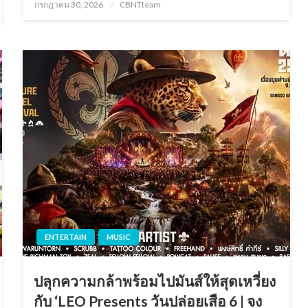
Posted
กรกฎาคม 30, 2026
CBNTteam
on
ENTERTAIN
MUSIC
ปลุกความกล้าพร้อมไปมันส์ให้สุดเหวี่ยง
กับ ‘LEO Presents วันปล่อยเสือ 6 | จง