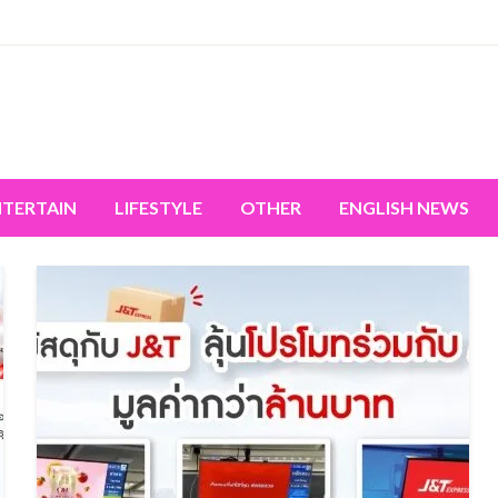
miss the world's movement.
NTERTAIN
LIFESTYLE
OTHER
ENGLISH NEWS