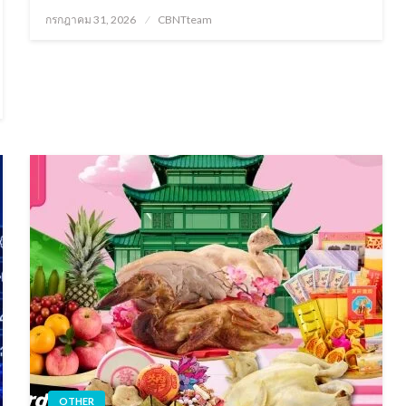
Posted
กรกฎาคม 31, 2026
CBNTteam
on
OTHER