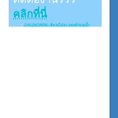
คลิกที่นี่
CHILLWONPAI : ชิลวนไป by แพนด้าบวมน้ำ