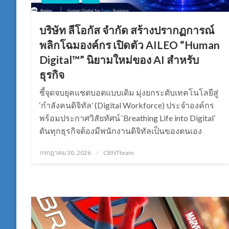
บริษัท ลีโอกัส จำกัด สร้างปรากฏการณ์
พลิกโฉมองค์กร เปิดตัว AILEO “Human
Digital™” นิยามใหม่ของ AI สำหรับ
ธุรกิจ
ชี้จุดจบยุคแชตบอตแบบเดิม มุ่งยกระดับเทคโนโลยีสู่
‘กำลังคนดิจิทัล’ (Digital Workforce) ประจำองค์กร
พร้อมประกาศวิสัยทัศน์ ‘Breathing Life into Digital’
ดันทุกธุรกิจต้องมีพนักงานดิจิทัลเป็นของตนเอง
Posted
กรกฎาคม 30, 2026
CBNTteam
on