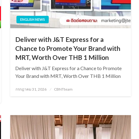
ENGLISH NEWS
Deliver with J&T Express for a
Chance to Promote Your Brand with
MRT, Worth Over THB 1 Million
Deliver with J&T Express for a Chance to Promote
Your Brand with MRT, Worth Over THB 1 Million
Posted
กรกฎาคม 31, 2026
CBNTteam
on