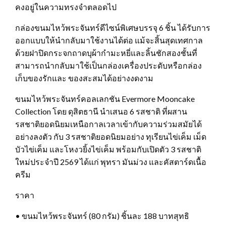
คงอยู่ในความทรงจำตลอดไป
กล่องขนมไหว้พระจันทร์ดีไซน์พิเศษบรรจุ 6 ชิ้น ได้รับการ
ออกแบบให้นำกลับมาใช้งานได้ต่อ แม้จะสิ้นสุดเทศกาล
ด้วยฝาปิดกระจกถาดบุผ้ากำมะหยี่และลิ้นชักสองชั้นที่
สามารถนำกลับมาใช้เป็นกล่องเครื่องประดับหรือกล่อง
เก็บของรักและ ของสะสมได้อย่างงดงาม
ขนมไหว้พระจันทร์คอลเลกชัน Evermore Mooncake
Collection โดย ดุสิตธานี นำเสนอ 6 รสชาติ ที่ผสาน
รสชาติยอดนิยมเหนือกาลเวลาเข้ากับความร่วมสมัยได้
อย่างลงตัว กับ 3 รสชาติยอดนิยมอย่าง ทุเรียนไข่เค็ม เม็ด
บัวไข่เค็ม และโหงวยิ้งไข่เค็ม พร้อมกับเปิดตัว 3 รสชาติ
ใหม่ประจำปี 2569 ได้แก่ พุทรา มันม่วง และคัสตาร์ดเนื้อ
ครีม
ราคา
• ขนมไหว้พระจันทร์ (80 กรัม) ชิ้นละ 188 บาทสุทธิ