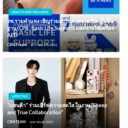
HEALTH AND WELLNESS
รพ.รามคำแหง เชิญร่วมอบรมการช่วยชีวิตขั้นพื้น
ฐาน (CPR : Basic Life Support) และการใช้เครื่อง
AED
CBNTteam
มกราคม 29, 2026
LIFESTYLE
“แซนต้า” ร่วมเสิร์ฟความสดใส ในงาน “Sheep
and True Collaboration”
CBNTEAM
เมษายน 8, 2025