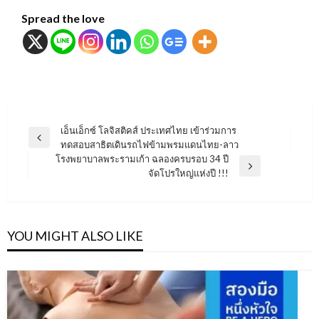
Spread the love
แนะแนว
เอ็นเอ็กซ์ โลจิสติคส์ ประเทศไทย เข้าร่วมการ
Previous
ทดสอบสาธิตเดินรถไฟข้ามพรมแดนไทย-ลาว
เรื่อง
Post
โรงพยาบาลพระรามเก้า ฉลองครบรอบ 34 ปี
Next
จัดโปรใหญ่แห่งปี !!!
Post
YOU MIGHT ALSO LIKE