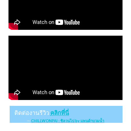
ติดต่องานรีวิว
คลิกที่นี่
CHILLWONPAI : ชิลวนไป by แพนด้าบวมน้ำ