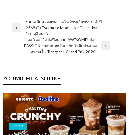
แนะแนว
ร่วมเฉลิมฉลองเทศกาลไหว้พระจันทร์ประจำปี
2569 กับ Evermore Mooncake Collection
เรื่อง
Previous
โดย ดุสิตธานี
Post
“เอส โคล่า” อัปสปีดความ AWESOME! ปลุก
PASSION สายมอเตอร์สปอร์ต ในศึกประลอง
Next
ความเร็ว “Bangsaen Grand Prix 2026”
Post
YOU MIGHT ALSO LIKE
FOOD