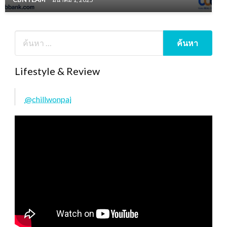
Lifestyle & Review
@chillwonpai