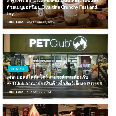
อาริกาโตะ x โอวัลติน จับมือส่งมอบความพิเศษ
ด้วยเมนูยอดนิยม Ovaltine Crunchy Fest and
Joy
CBNTEAM
พฤศจิกายน 27, 2024
LIFESTYLE
เดอะมอลล์ไลฟ์สโตร์ งามวงศ์วาน ต้อนรับ
PETClub อาณาจักรสินค้าเพื่อสัตว์เลี้ยงครบวงจร
CBNTEAM
ธันวาคม 27, 2024