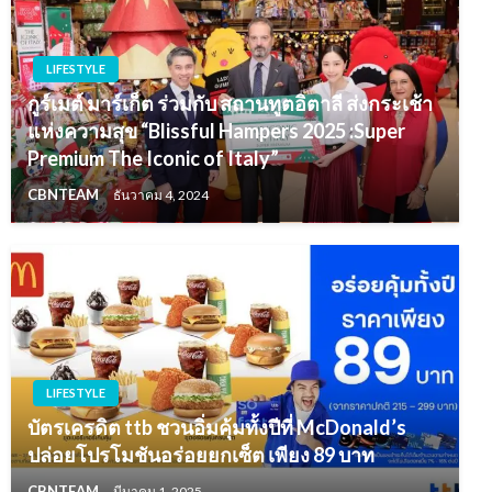
LIFESTYLE
กูร์เมต์ มาร์เก็ต ร่วมกับ สถานทูตอิตาลี ส่งกระเช้า
แห่งความสุข “Blissful Hampers 2025 :Super
Premium The Iconic of Italy”
CBNTEAM
ธันวาคม 4, 2024
LIFESTYLE
บัตรเครดิต ttb ชวนอิ่มคุ้มทั้งปีที่ McDonald’s
ปล่อยโปรโมชันอร่อยยกเซ็ต เพียง 89 บาท
CBNTEAM
มีนาคม 1, 2025