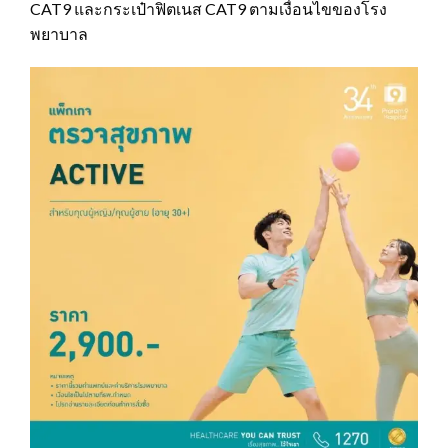
CAT9 และกระเป๋าฟิตเนส CAT9 ตามเงื่อนไขของโรง
พยาบาล