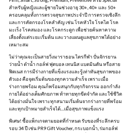
สำหรับผู้หญิงและผู้ชายในช่วงอายุ 30+, 40+ และ 50+
ครอบคลุมทั้งการตรวจสุขภาพประจำปี การตรวจเชิงลึก
และการคัดกรองโรคสำคัญ เช่น โรคหัวใจ โรคไต โรค
มะเร็ง โรคสมอง และโรคกระดูก เพื่อช่วยค้นหาความ
เสี่ยงตั้งแต่ระยะเริ่มต้น และวางแผนดูแลสุขภาพได้อย่าง
เหมาะสม
ไม่ว่าคุณจะเป็นสายวิ่งมาราธอน ไตรกีฬา ปั่นจักรยาน
ว่ายน้ำ ดำน้ำ กอล์ฟ ฟุตบอล เทนนิส แบดมินตัน หรือสาย
ฟิตเนส การมีร่างกายที่แข็งแรงและรู้เท่าทันสุขภาพของ
ตัวเอง คือจุดเริ่มต้นของทุกความสำเร็จ เพราะเมื่อ
ร่างกายพร้อม คุณก็พร้อมสนุกกับทุกกิจกรรม ออกกำลัง
กายได้อย่างเต็มศักยภาพ ท้าทายทุกขีดจำกัด และใช้ชีวิต
ได้อย่างมั่นใจ เพราะทุกสนามเริ่มต้นจากร่างกายที่พร้อม
และทุกเป้าหมายสำเร็จได้…เมื่อสุขภาพแข็งแรง
พิเศษ! ซื้อแพ็กเกจตามยอดที่กำหนด รับของที่ระลึกครบ
รอบ 34 ปี เช่น PR9 Gift Voucher, กระบอกน้ำ, ร่มกอล์ฟ