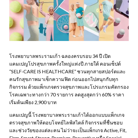
โรงพยาบาลพระรามเก้า ฉลองครบรอบ 34 ปี เปิด
แคมเปญโปรสุขภาพครั้งใหญ่แห่งปี ภายใต้ คอนเซ็ปต์
“SELF-CARE IS HEALTHCARE” ชวนทุกสายสปอร์ตและ
คนรักสุขภาพมาเช็กความฟิต ก่อนออกไปสนุกกับทุก
กิจกรรม ด้วยแพ็กเกจตรวจสุขภาพและโปรแกรมคัดกรอง
โรคเฉพาะทางกว่า 70 รายการ ลดสูงสุดกว่า 60% ราคา
เริ่มต้นเพียง 2,900 บาท
แคมเปญนี้ โรงพยาบาลพระรามเก้าได้ออกแบบแพ็กเกจ
ตรวจสุขภาพให้ตอบโจทย์ไลฟ์สไตล์ กิจกรรมที่ชื่นชอบ
และช่วงวัยของแต่ละคน ไม่ว่าจะเป็นแพ็กเกจ Active, Fit,
Firm, Smart, Strong, Premium, Preventive หรือ Special