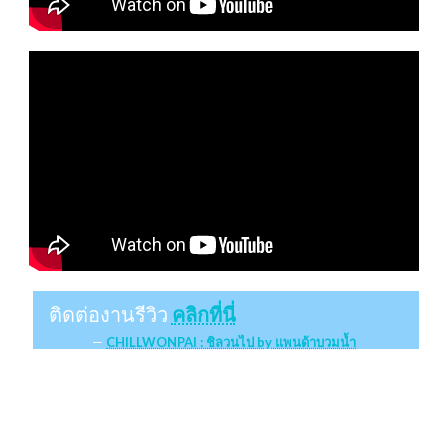
ติดต่องานรีวิว
คลิกที่นี่
CHILLWONPAI : ชิลวนไป by แพนด้าบวมน้ำ