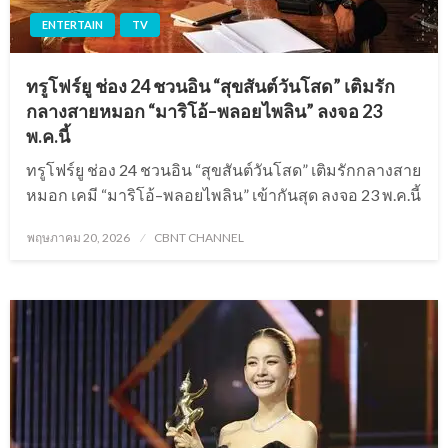
ENTERTAIN
TV
ทรูโฟร์ยู ช่อง 24 ชวนอิน “สุขสันต์วันโสด” เติมรัก
กลางสายหมอก “มาริโอ้–พลอยไพลิน” ลงจอ 23
พ.ค.นี้
ทรูโฟร์ยู ช่อง 24 ชวนอิน “สุขสันต์วันโสด” เติมรักกลางสาย
หมอก เคมี “มาริโอ้–พลอยไพลิน” เข้ากันสุด ลงจอ 23 พ.ค.นี้
Posted
พฤษภาคม 20, 2026
CBNT CHANNEL
on