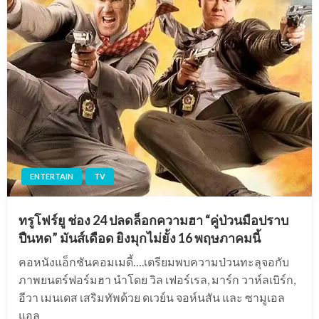
ENTERTAIN
TV
ทรูโฟร์ยู ช่อง 24 ปลดล็อกความฮา “คู่ป่วนมือปราบ
ปืนหด” มันส์เดือด ยิงมุกไม่ยั้ง 16 พฤษภาคมนี้
คอหนังแอ็กชันคอมเมดี้….เตรียมพบความป่วนทะลุจอกับ
ภาพยนตร์ฟอร์มฮา นำโดย วิล เฟอร์เรล, มาร์ก วาห์ลเบิร์ก,
อีวา เมนเดส เสริมทัพด้วย ดเวย์น จอห์นสัน และ ซามูเอล
แอล