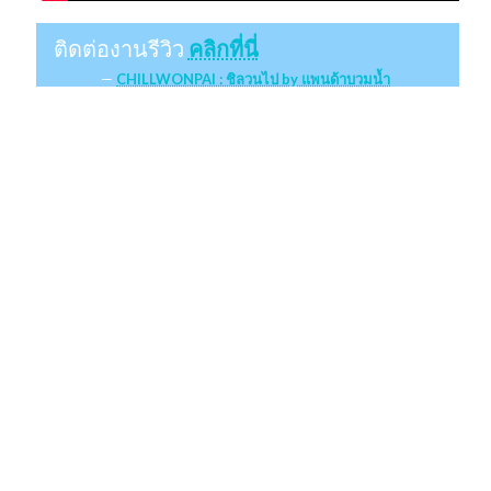
ติดต่องานรีวิว
คลิกที่นี่
CHILLWONPAI : ชิลวนไป by แพนด้าบวมน้ำ