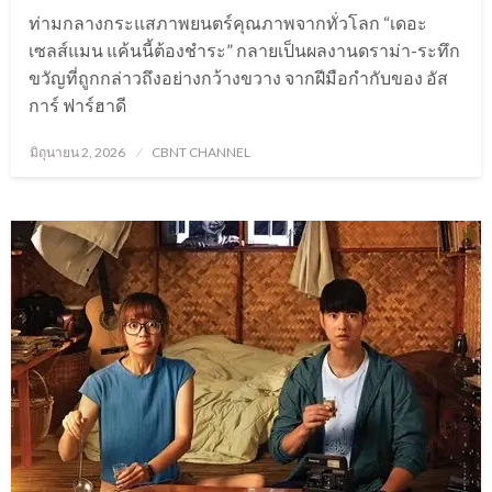
ท่ามกลางกระแสภาพยนตร์คุณภาพจากทั่วโลก “เดอะ
เซลส์แมน แค้นนี้ต้องชำระ” กลายเป็นผลงานดราม่า-ระทึก
ขวัญที่ถูกกล่าวถึงอย่างกว้างขวาง จากฝีมือกำกับของ อัส
การ์ ฟาร์ฮาดี
Posted
มิถุนายน 2, 2026
CBNT CHANNEL
on