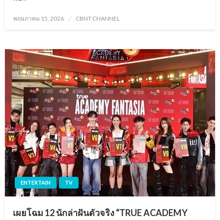
Posted
พฤษภาคม 15, 2026
CBNT CHANNEL
on
ENTERTAIN
TV
เผยโฉม 12 นักล่าฝันตัวจริง “TRUE ACADEMY