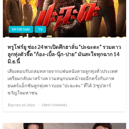
ENTERTAIN
TV
ทรูโฟร์ยู ช่อง 24 พาเปิดศึกฮาลั่น “ปะฉะดะ” รวมดาว
ลูกทุ่งตัวจี๊ด “ก้อง-เบิ้ล-นุ๊ก-ปาย” มันสะใจทุกฉาก 14
มิ.ย.นี้
เสียงตอบรับถล่มทลายจากแฟนหนังสายลูกทุ่งทั่วประเทศ
เตรียมกลับมาสร้างความสนุกบนหน้าจออีกครั้งกับภาพ
ยนตร์แอ็กชันลูกทุ่งคาวบอย “ปะฉะดะ” ที่ได้ 3 ซุป’ตาร์
ขวัญใจมหาชน
Posted
มิถุนายน 10, 2026
CBNT CHANNEL
on