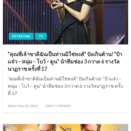
ENTERTAIN
TV
“คุณพี่เจ้าขาดิฉันเป็นห่านมิใช่หงส์” ปังเกินต้าน! “ป้า
แจ๋ว – หนุ่ม – โบว์ – ตูน” นำทีมช่อง 3 กวาด 6 รางวัล
นาฏราช ครั้งที่ 17
“คุณพี่เจ้าขาดิฉันเป็นห่านมิใช่หงส์” ปังเกินต้าน! “ป้าแจ๋ว –
หนุ่ม – โบว์ – ตูน” นำทีมช่อง 3 กวาด 6 รางวัลนาฏราช ครั้ง
ที่ 17
Posted
พฤษภาคม 18, 2026
CBNT CHANNEL
on