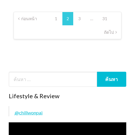
Posts
pagination
ก่อนหน้า
1
2
3
…
31
ถัดไป
Lifestyle & Review
@chillwonpai