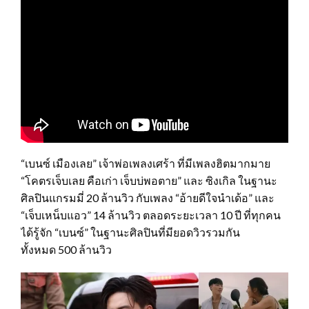
“เบนซ์ เมืองเลย” เจ้าพ่อเพลงเศร้า ที่มีเพลงฮิตมากมาย
“โคตรเจ็บเลย คือเก่า เจ็บบ่พอตาย” และ ซิงเกิล ในฐานะ
ศิลปินแกรมมี่ 20 ล้านวิว กับเพลง “อ้ายดีใจนำเด้อ” และ
“เจ็บเหน็บแอว” 14 ล้านวิว ตลอดระยะเวลา 10 ปี ที่ทุกคน
ได้รู้จัก “เบนซ์” ในฐานะศิลปินที่มียอดวิวรวมกัน
ทั้งหมด 500 ล้านวิว