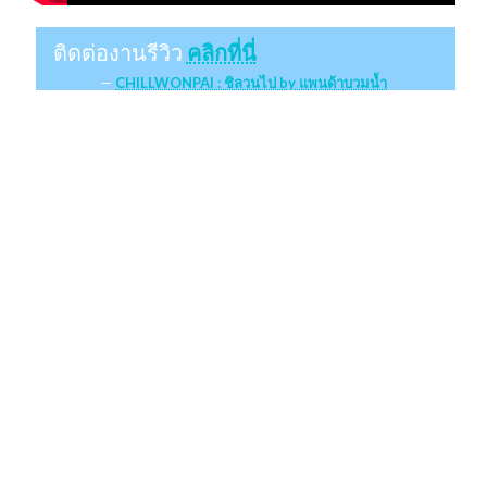
ติดต่องานรีวิว
คลิกที่นี่
CHILLWONPAI : ชิลวนไป by แพนด้าบวมน้ำ