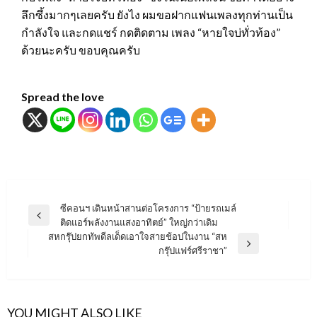
ลึกซึ้งมากๆเลยครับ ยังไง ผมขอฝากแฟนเพลงทุกท่านเป็น
กำลังใจ และกดแชร์ กดติดตาม เพลง “หายใจบ่ทั่วท้อง”
ด้วยนะครับ ขอบคุณครับ
Spread the love
แนะแนว
ซีคอนฯ เดินหน้าสานต่อโครงการ “ป้ายรถเมล์
Previous
ติดแอร์พลังงานแสงอาทิตย์” ใหญ่กว่าเดิม
เรื่อง
Post
สหกรุ๊ปยกทัพดีลเด็ดเอาใจสายช้อปในงาน “สห
Next
กรุ๊ปแฟร์ศรีราชา”
Post
YOU MIGHT ALSO LIKE