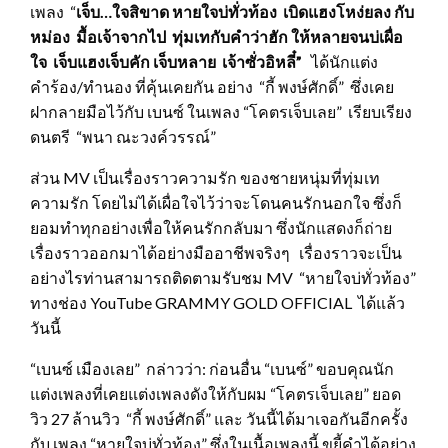
เพลง “
เจ็บ…ใจสิขาด หายใจบ่ทั่วท้อง เบิดแฮงโหง่ยลง กับ
หม่อง มื้อเจ้าจากไป ทุ่มเทกับคำว่าฮัก ให้หลายจนบ่เผื่อ
ใจ เจ็บแฮงเจ็บคัก เจ็บหลาย เจ้าซั่วอิหลี๋”
ได้นักแต่ง
คำร้อง/ทำนอง ที่คุ้นเคยกัน อย่าง “กี้ พงษ์ศักดิ์” ซึ่งเคย
ฝากลายมือไว้กับ เบนซ์ ในเพลง “โคตรเจ็บเลย” เรียบเรียง
ดนตรี “พนา ณะวงค์วรรณ์”
ส่วน MV เป็นเรื่องราวความรัก ของชายหนุ่มที่ทุ่มเท
ความรัก โดยไม่ได้เผื่อใจไว้ว่าจะโดนคนรักนอกใจ ซึ่งก็
ยอมทำทุกอย่างเพื่อให้คนรักกลับมา ซึ่งนักแสดงก็ถ่าย
เรื่องราวออกมาได้อย่างมืออาชีพจริงๆ เรื่องราวจะเป็น
อย่างไรท่านสามารถติดตามรับชม MV “หายใจบ่ทั่วท้อง”
ทางช่อง YouTube GRAMMY GOLD OFFICIAL ได้แล้ว
วันนี้
“เบนซ์ เมืองเลย” กล่าวว่า: ก่อนอื่น “เบนซ์” ขอบคุณนัก
แต่งเพลงที่เคยแต่งเพลงดังให้กับผม “โคตรเจ็บเลย” ยอด
วิว 27 ล้านวิว “กี้ พงษ์ศักดิ์” และ วันนี้ได้มาเจอกันอีกครั้ง
กับ เพลง “หายใจบ่ทั่วท้อง” ซึ่งในเนื้อเพลงนี้ ขยี้คำได้อย่าง