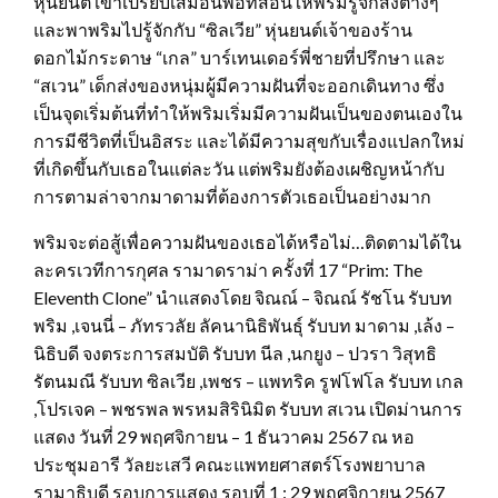
หุ่นยนต์ เขาเปรียบเสมือนพ่อที่สอนให้พริมรู้จักสิ่งต่างๆ
และพาพริมไปรู้จักกับ “ซิลเวีย” หุ่นยนต์เจ้าของร้าน
ดอกไม้กระดาษ “เกล” บาร์เทนเดอร์พี่ชายที่ปรึกษา และ
“สเวน” เด็กส่งของหนุ่มผู้มีความฝันที่จะออกเดินทาง ซึ่ง
เป็นจุดเริ่มต้นที่ทำให้พริมเริ่มมีความฝันเป็นของตนเองใน
การมีชีวิตที่เป็นอิสระ และได้มีความสุขกับเรื่องแปลกใหม่
ที่เกิดขึ้นกับเธอในแต่ละวัน แต่พริมยังต้องเผชิญหน้ากับ
การตามล่าจากมาดามที่ต้องการตัวเธอเป็นอย่างมาก
พริมจะต่อสู้เพื่อความฝันของเธอได้หรือไม่…ติดตามได้ใน
ละครเวทีการกุศล รามาดราม่า ครั้งที่ 17 “Prim: The
Eleventh Clone” นำแสดงโดย จิณณ์ – จิณณ์ รัชโน รับบท
พริม ,เจนนี่ – ภัทรวลัย ลัคนานิธิพันธุ์ รับบท มาดาม ,เล้ง –
นิธิบดี จงตระการสมบัติ รับบท นีล ,นกยูง – ปวรา วิสุทธิ
รัตนมณี รับบท ซิลเวีย ,เพชร – แพทริค รูฟโฟโล รับบท เกล
,โปรเจค – พชรพล พรหมสิรินิมิต รับบท สเวน เปิดม่านการ
แสดง วันที่ 29 พฤศจิกายน – 1 ธันวาคม 2567 ณ หอ
ประชุมอารี วัลยะเสวี คณะแพทยศาสตร์โรงพยาบาล
รามาธิบดี รอบการแสดง รอบที่ 1 : 29 พฤศจิกายน 2567