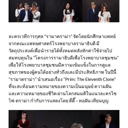
ละครเวทีการกุศล “รามาดราม่า” จัดโดยนักศึกษาแพทย์
จากคณะแพทยศาสตร์โรงพยาบาลรามาธิบดี มี
วัตถุประสงค์เพื่อนำรายได้ทั้งหมดหลังหักค่าใช้จ่ายไป
สมทบทุนใน “โครงการรามาธิบดีเพื่อโรงพยาบาลชุมชน”
เพื่อให้โรงพยาบาลชุมชนมีความเข้มแข็งในการดูแล
สุขภาพของผู้คนได้อย่างทั่วถึงและมีประสิทธิภาพ ในปีนี้
“รามาดราม่า” นำเสนอเรื่อง “Prim: The Eleventh Clone”
ที่จะสะท้อนความหมายของความเป็นมนุษย์ ความฝัน
และความหมายของชีวิต ผ่านโลกสมมติในแนวละครไซ
ไฟ-ดราม่า กำกับการแสดงโดย ดี่ดี๊ – ทอฝัน เทียนบุญ