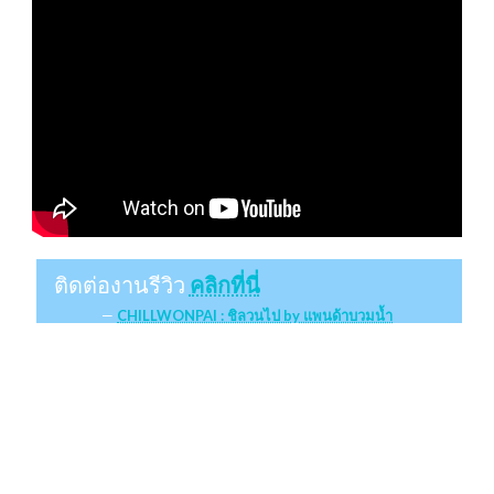
ติดต่องานรีวิว
คลิกที่นี่
CHILLWONPAI : ชิลวนไป by แพนด้าบวมน้ำ