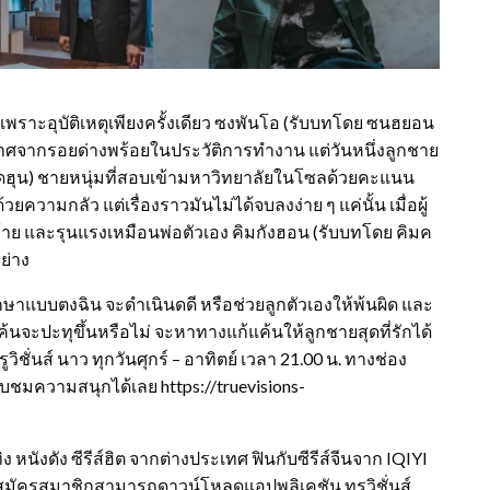
กันเพราะอุบัติเหตุเพียงครั้งเดียว ซงพันโอ (รับบทโดย ซนฮยอน
ราศจากรอยด่างพร้อยในประวัติการทำงาน แต่วันหนึ่งลูกชาย
ดฮุน) ชายหนุ่มที่สอบเข้ามหาวิทยาลัยในโซลด้วยคะแนน
ามกลัว แต่เรื่องราวมันไม่ได้จบลงง่าย ๆ แค่นั้น เมื่อผู้
้าย และรุนแรงเหมือนพ่อตัวเอง คิมกังฮอน (รับบทโดย คิมค
ย่าง
พิพากษาแบบตงฉิน จะดำเนินดดี หรือช่วยลูกตัวเองให้พ้นผิด และ
ค้นจะปะทุขึ้นหรือไม่ จะหาทางแก้แค้นให้ลูกชายสุดที่รักได้
ิชั่นส์ นาว ทุกวันศุกร์ – อาทิตย์ เวลา 21.00 น. ทางช่อง
รับชมความสนุกได้เลย https://truevisions-
นังดัง ซีรีส์ฮิต จากต่างประเทศ ฟินกับซีรีส์จีนจาก IQIYI
จสมัครสมาชิกสามารถดาวน์โหลดแอปพลิเคชัน ทรูวิชั่นส์