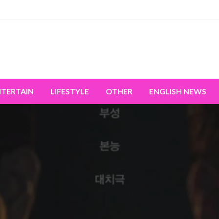
miss the world's movement.
NTERTAIN
LIFESTYLE
OTHER
ENGLISH NEWS