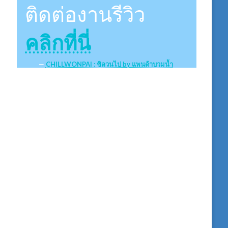
ติดต่องานรีวิว
คลิกที่นี่
CHILLWONPAI : ชิลวนไป by แพนด้าบวมน้ำ