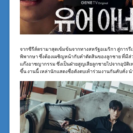
จากซีรีส์ดรามาสุดเข้มข้นจากทางสหรัฐอเมริกา สู่การรีเม
พิพากษา ซึ่งต้องเผชิญหน้ากับคำตัดสินของลูกชาย ที่มีส่
แก๊งอาชญากรรม ซึ่งเป็นฝ่ายสูญเสียลูกชายไปจากอุบัติเหตุ
ขึ้น งานนี้ เหล่านักแสดงชื่อดังตบเท้าร่วมงานกันคับคั่ง