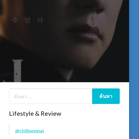
Lifestyle & Review
@chillwonpai