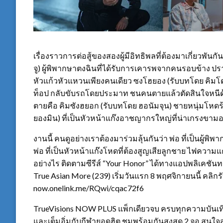
เรื่องราวการต่อสู้ของสองผู้มีอิทธิพลที่ต้องมาเกี่ยวพัน
จู) ผู้พิพากษาตงฉินที่ได้รับการเคารพจากคนรอบข้าง ป
หัวแก้วหัวแหวนเพียงคนเดียว ซงโฮยอง (รับบทโดย คิมโ
ท็อป กลับขับรถโดยประมาท ชนคนตายแล้วตัดสินใจหนีด้วยคว
ตายคือ คิมซังฮยอก (รับบทโดย ฮอนัมจุน) ชายหนุ่มโหดร
ยองมิน) ที่เป็นหัวหน้าแก๊งอาชญากรใหญ่ที่น่าเกรงขามอ
งานนี้ คนดูอย่างเราต้องมาร่วมลุ้นกันว่า พ่อ ที่เป็นผู้
พ่อ ที่เป็นหัวหน้าแก๊งโหดที่ต้องสูญเสียลูกชาย ไฟความแ
อย่างไร ติดตามซีรีส์ “Your Honor” ได้ทางแอปพลิเคชันทรูว
True Asian More (239) เริ่มวันแรก 8 พฤศจิกายนนี้ คลิก
now.onelink.me/RQwi/cqac72f6
TrueVisions NOW PLUS แพ็กเดียวจบ ครบทุกความบันเทิง ห
และเต็มอิ่มกับกีฬายอดฮิต ชมพร้อมกันสูงสุด 2 จอ สนใ