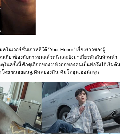
คในเวอร์ชั่นเกาหลีใต้ “Your Honor” เรื่องราวของผู้
วนเกี่ยวข้องกับการชนแล้วหนี และยังมาเกี่ยวพันกับหัวหน้า
ในครั้งนี้ ศึกดุเดือดของ 2 หัวอกของคนเป็นพ่อจึงได้เริ่มต้น
 นำโดย ซนฮยอนจู, คิมคยองมิน, คิมโดฮุน, ฮอนัมจุน