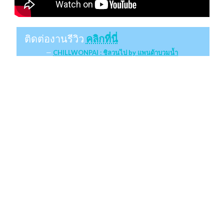
ติดต่องานรีวิว
คลิกที่นี่
CHILLWONPAI : ชิลวนไป by แพนด้าบวมน้ำ