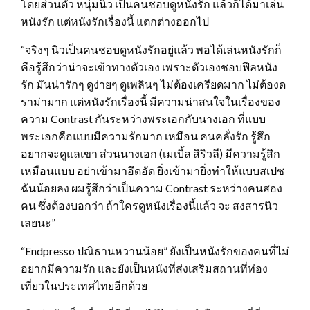
โดยส่วนตัว หนุ่มนิว เป็นคนชอบดูหนังรัก แล้วก็ได้มาเล่น
หนังรัก แต่หนังรักเรื่องนี้ แตกต่างออกไป
“จริงๆ นิวเป็นคนชอบดูหนังรักอยู่แล้ว พอได้เล่นหนังรักก็
คือรู้สึกว่าน่าจะเข้าทางตัวเอง เพราะตัวเองชอบฟีลหนัง
รัก มันน่ารักๆ ดูง่ายๆ ดูเพลินๆ ไม่ต้องเครียดมาก ไม่ต้องด
ราม่ามาก แต่หนังรักเรื่องนี้ มีความน่าสนใจในเรื่องของ
ความ Contrast กันระหว่างพระเอกกับนางเอก ที่แบบ
พระเอกคือแบบมีความรักมาก เหมือน คนคลั่งรัก รู้สึก
อยากจะดูแลเขา ส่วนนางเอก (เมเบิ้ล สิริวลี) มีความรู้สึก
เหมือนแบบ อย่าเข้ามาอึดอัด ยิ่งเข้ามายิ่งทําให้แบบสเปซ
ฉันน้อยลง ผมรู้สึกว่าเป็นความ Contrast ระหว่างคนสอง
คน ซึ่งต้องบอกว่า ถ้าใครดูหนังเรื่องนี้แล้ว จะ สงสารนิว
เลยนะ”
“Endpresso ปณิธานหวานน้อย” ยังเป็นหนังรักของคนที่ไม่
อยากมีความรัก และยังเป็นหนังที่ส่งเสริมสถานที่ท่อง
เที่ยวในประเทศไทยอีกด้วย