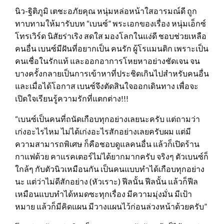
นิว-ฐิติภูมิ เตชะอภัยคุณ หนุ่มหล่อหน้าใสอารมณ์ดี ถูก
ทาบทามให้มารับบท “เบนซ์” พระเอกของเรื่อง หนุ่มเอ็กซ์
โทรเวิร์ด นิสัยร่าเริง สดใส มองโลกในแง่ดี ชอบช่วยเหลือ
คนอื่น เบนซ์มีฝันที่อยากเป็น คนรัก ผู้โรแมนติก เพราะเป็น
คนเชื่อในรักแท้ และออกอาการโหยหาอย่างชัดเจน จน
บางครั้งกลายเป็นการเข้าหาที่ประชิดเกินไปสำหรับคนอื่น
และเมื่อได้โอกาส เบนซ์จึงตัดสินใจออกเดินทาง เพื่อจะ
เปิดใจเรียนรู้ความรักที่แตกต่าง!!!
“เบนซ์เป็นคนที่ถนัดเกือบทุกอย่างเลยนะครับ แต่ถามว่า
เก่งอะไรไหม ไม่ได้เก่งอะไรสักอย่างเลยครับผม แต่มี
ความสามารถพิเศษ ก็คือชอบดูแลคนอื่น แล้วก็เปิดร้าน
กาแฟด้วย คาแรคเตอร์ไม่ได้ยากมากครับ จริงๆ ตัวเบนซ์ก็
ใกล้ๆ กับตัวนิวเหมือนกัน เป็นคนแบบทําได้เกือบทุกอย่าง
นะ แต่ว่าไม่ดีสักอย่าง (หัวเราะ) ฟีลนั้น ฟีลนั้น แล้วก็ฟีล
เหมือนแบบทําได้หมดซะทุกเรื่อง มีความมุ่งมั่น มีเป้า
หมาย แล้วก็มีคิดแผน มีวางแผนไว้ก่อนล่วงหน้าด้วยครับ”