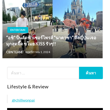
ENTERTAIN
“อชิ” บินลัดฟ้าเซอร์ไพรส์ “นาตาชา” ถึงญี่ปุ่น เจอ
มุกสุดจี๊ด ขโมย KISS รัวๆ!!
CBNTEAM
พฤศจิกายน 1, 2024
Lifestyle & Review
@chillwonpai