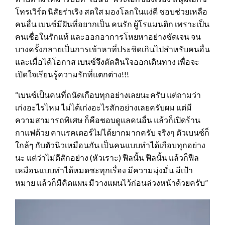
โทรเวิร์ด นิสัยร่าเริง สดใส มองโลกในแง่ดี ชอบช่วยเหลือ
คนอื่น เบนซ์มีฝันที่อยากเป็น คนรัก ผู้โรแมนติก เพราะเป็น
คนเชื่อในรักแท้ และออกอาการโหยหาอย่างชัดเจน จน
บางครั้งกลายเป็นการเข้าหาที่ประชิดเกินไปสำหรับคนอื่น
และเมื่อได้โอกาส เบนซ์จึงตัดสินใจออกเดินทาง เพื่อจะ
เปิดใจเรียนรู้ความรักที่แตกต่าง!!!
“เบนซ์เป็นคนที่ถนัดเกือบทุกอย่างเลยนะครับ แต่ถามว่า
เก่งอะไรไหม ไม่ได้เก่งอะไรสักอย่างเลยครับผม แต่มี
ความสามารถพิเศษ ก็คือชอบดูแลคนอื่น แล้วก็เปิดร้าน
กาแฟด้วย คาแรคเตอร์ไม่ได้ยากมากครับ จริงๆ ตัวเบนซ์ก็
ใกล้ๆ กับตัวนิวเหมือนกัน เป็นคนแบบทําได้เกือบทุกอย่าง
นะ แต่ว่าไม่ดีสักอย่าง (หัวเราะ) ฟีลนั้น ฟีลนั้น แล้วก็ฟีล
เหมือนแบบทําได้หมดซะทุกเรื่อง มีความมุ่งมั่น มีเป้า
หมาย แล้วก็มีคิดแผน มีวางแผนไว้ก่อนล่วงหน้าด้วยครับ”