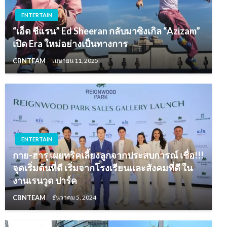
ENTERTAIN
“เอ็ด ชีแรน” Ed Sheeran กลับมาซิงเกิล “Azizam”
เปิด Era ใหม่อย่างเป็นทางการ
CBNTEAM
เมษายน 11, 2025
ENTERTAIN
กาย-ฮารุ เผยทริคเลี้ยงลูกจากประสบการณ์ เชื่อ!!!
จุดเริ่มต้นที่ดี เริ่มจากโรงเรียนและสังคมที่ดี ใน
งานเรนวูด ปาร์ค
CBNTEAM
ธันวาคม 5, 2024