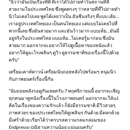
“นิวว่ามันเป็นเรื่องที่ดี ที่เราได้ไปถ่ายทําในสถานที่ที่
สวยงามในประเทศไทย ซึ่งพูดตรงๆ ว่าหลายที่ที่ไปถ่ายทำ
นิวไม่เคยไปเลย พูดได้เลยว่าเป็น อันซีนจริงๆ ที่แบบ เฮ้ย…
เราอยู่ประเทศไทยเอง เป็นคนไทยเอง แต่แบบไม่เคยไปที่
พวกนี้เลย ซึ่งมันสวยมาก และมันว้าวมาก แบบเห้ย…มันมี
อยู่จริงในประเทศไทย แบบเห้ย…ไม่เคยรู้มาก่อน ซึ่งมัน
สวยมาก นอกจากจะอยากให้ไปดูเนื้อหาของหนังแล้ว
อยากให้ดูอะไรเพลินๆ ดูวิว ดูธรรมชาติของเรื่องนี้ไปด้วย
ครับ”
เตรียมเคาท์ดาวน์ เตรียมนับถอยหลังไปพร้อมๆ หนุ่มนิว
กับภาพยนตร์เรื่องนี้กัน
“นับถอยหลังรอดูกันเลยครับ 7 พฤศจิกายนนี้ อยากจะเชิญ
ทุกคนมาดูหนังเรื่องนี้ในโรงภาพยนตร์ นอกจากจะให้แง่
คิดในเรื่องของความรักแล้ว ก็ยังมีธรรมชาติ มีวิวสวยๆ
ภาพสวยๆ ของประเทศไทยให้ดูเพลินๆ กันด้วย มีตลกด้วย
มีเศร้าด้วย เรียกได้ว่าครบรสความกลมกล่อมของ
Endpresso ปณิธานหวานน้อย แน่นอนครับ”