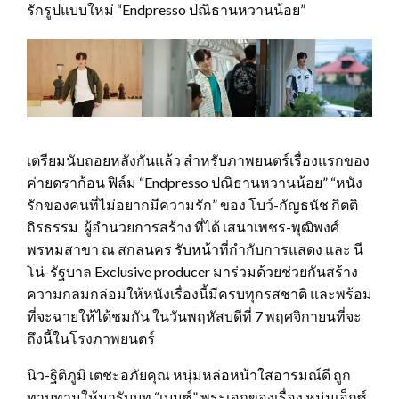
รักรูปแบบใหม่ “Endpresso ปณิธานหวานน้อย”
เตรียมนับถอยหลังกันแล้ว สำหรับภาพยนตร์เรื่องแรกของ
ค่ายดราก้อน ฟิล์ม “Endpresso ปณิธานหวานน้อย” “หนัง
รักของคนที่ไม่อยากมีความรัก” ของ โบว์-กัญธนัช กิตติ
ถิรธรรม ผู้อำนวยการสร้าง ที่ได้ เสนาเพชร-พุฒิพงศ์
พรหมสาขา ณ สกลนคร รับหน้าที่กำกับการแสดง และ นี
โน่-รัฐบาล Exclusive producer มาร่วมด้วยช่วยกันสร้าง
ความกลมกล่อมให้หนังเรื่องนี้มีครบทุกรสชาติ และพร้อม
ที่จะฉายให้ได้ชมกัน ในวันพฤหัสบดีที่ 7 พฤศจิกายนที่จะ
ถึงนี้ในโรงภาพยนตร์
นิว-ฐิติภูมิ เตชะอภัยคุณ หนุ่มหล่อหน้าใสอารมณ์ดี ถูก
ทาบทามให้มารับบท “เบนซ์” พระเอกของเรื่อง หนุ่มเอ็กซ์