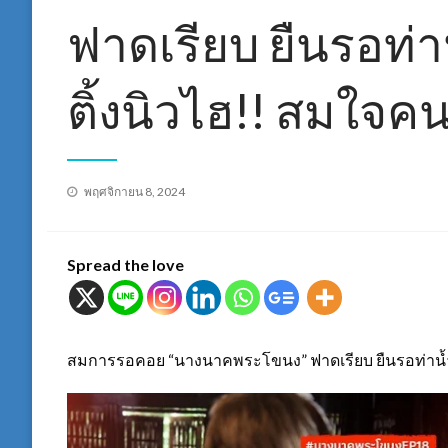
ฟาดเรียบ ยืนรอท่า
ติ้งนิวไฮ!! สมใจคน
Posted
พฤศจิกายน 8, 2024
on
Spread the love
สมการรอคอย “นางนาคพระโขนง” ฟาดเรียบ ยืนรอท่าน้ำท