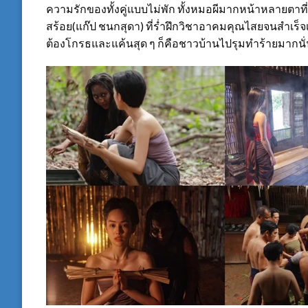
ความรักของทั้งคู่แบบไม่พัก ทั้งหมอผีมากหน้าหลายตา
สร้อย(แก๊ป ชนกสุดา) ที่ร่ำฝึกวิชาอาคมคุณไสยจนสำเร็จ
ต้องโกรธและแค้นสุด ๆ ก็คือชาวบ้านไปรุมทำร้ายมากนั่