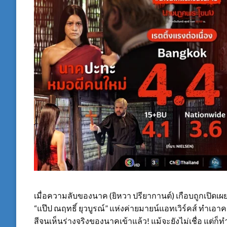
เมื่อความลับของนาค (ยิหวา ปรียากานต์) เกือบถูกเปิดเ
“แป๊ป ณฤทธิ์ ยุวบูรณ์” แห่งค่ายมายน์แอทเวิร์คส์ ทำเอา
สีจนเห็นร่างจริงของนาคเข้าแล้ว! แม้จะยังไม่เชื่อ แต่ก็