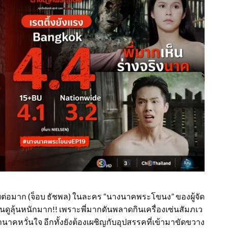
ผยต่อมาก (จ็อบ ธัชพล) ในละคร “นางนาคพระโขนง” ของผู้จัด
คนดูลุ้นหนักมาก!! เพราะพี่มากดันพลาดกินเครื่องเซ่นสัมภเว
ทำนาคหวั่นใจ อีกทั้งยังต้องเผชิญกับอุปสรรคที่เข้ามาขัดขวาง