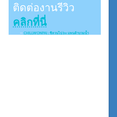
ติดต่องานรีวิว
คลิกที่นี่
CHILLWONPAI : ชิลวนไป by แพนด้าบวมน้ำ