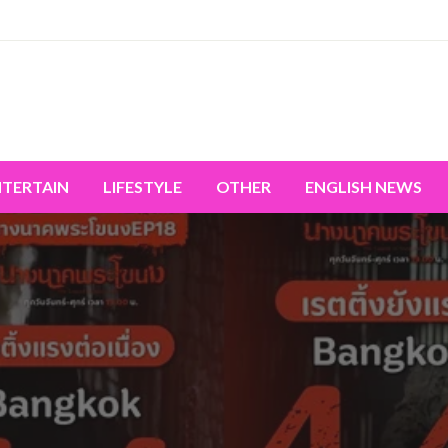
miss the world's movement.
NTERTAIN
LIFESTYLE
OTHER
ENGLISH NEWS