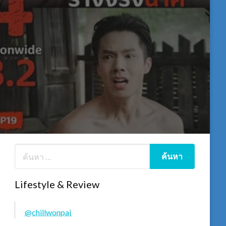
Lifestyle & Review
@chillwonpai