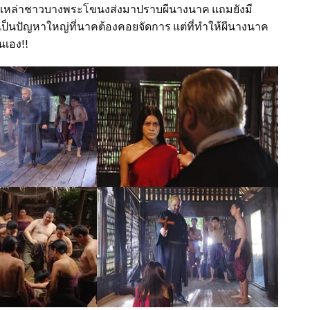
ที่เหล่าชาวบางพระโขนงส่งมาปราบผีนางนาค แถมยังมี
เป็นปัญหาใหญ่ที่นาคต้องคอยจัดการ แต่ที่ทำให้ผีนางนาค
นเอง!!