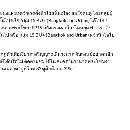
P18 คว้าเรตติ้งนิวไฮสนั่นเมือง สมใจคนดู โดยกลุ่มผู้
ขึ้นไป หรือ กลุ่ม 15 BU+ (Bangkok and Urban) ได้ไป 4.1
#นางนาคพระโขนงEP19 ก็ยังแรงต่อเนื่องไม่หยุด ฟาดเรตติ้ง
ปี ขึ้นไป หรือ กลุ่ม 15 BU+ (Bangkok and Urban) คว้านิวไฮไป
กฏตัวเพื่อเรียกดวงวิญญาณผีนางนาค จับลงหม้ออาคมอีก
าบผีได้หรือไม่ ติดตามชมได้ใน ละคร “นางนาคพระโขนง”
้ามพลาด “ดูทีวีกด 33 ดูมือถือกด 3Plus”