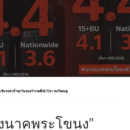
นรอท่าน้ำทุกวันจนคว้าเรตติ้งนิวไฮ!! สมใจคนดู
งนาคพระโขนง”