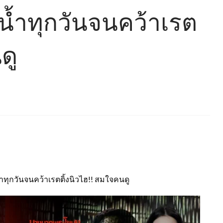
น้ำทุกวันจนคว้าเรต
ดู
ุกวันจนคว้าเรตติ้งนิวไฮ!! สมใจคนดู