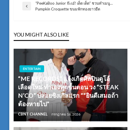
“PeeKaBoo Junior จ๊ะเอ๋! เด็ด เด็ด” ชวนทำเมนู…
แนะแนว
Previous
Pumpkin Croquette ขนมฟักทองยาวยืด
Post
เรื่อง
YOU MIGHT ALSO LIKE
ENTERTAIN
“ME RECORDS” แจ้งเกิดศิลปินดูโอ้
เลือดใหม่ ทำเองทุกขั้นตอน วง “STEAK
N’CO” ปล่อยซิงเกิลแรก ““ยินดีเสมอถ้า
ต้องหายไป”
CBNT CHANNEL
กรกฎาคม 16, 2026