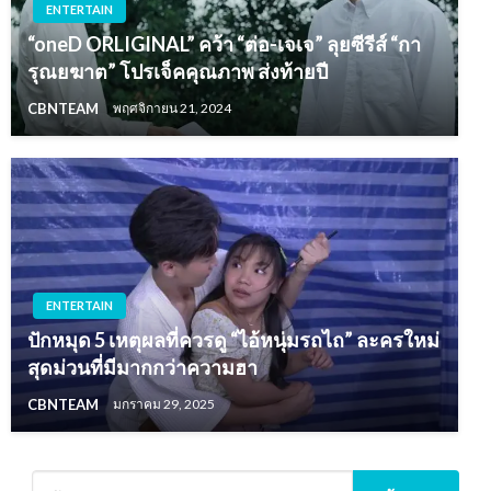
ENTERTAIN
“oneD ORLIGINAL” คว้า “ต่อ-เจเจ” ลุยซีรีส์ “กา
รุณยฆาต” โปรเจ็คคุณภาพ ส่งท้ายปี
CBNTEAM
พฤศจิกายน 21, 2024
ENTERTAIN
ปักหมุด 5 เหตุผลที่ควรดู “ไอ้หนุ่มรถไถ” ละครใหม่
สุดม่วนที่มีมากกว่าความฮา
CBNTEAM
มกราคม 29, 2025