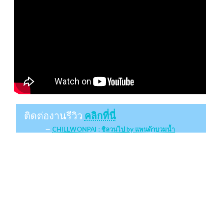
ติดต่องานรีวิว
คลิกที่นี่
CHILLWONPAI : ชิลวนไป by แพนด้าบวมน้ำ