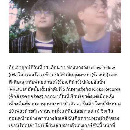
ถือเอาฤกษ์ดีวันที่ 11 เดือน 11 ของทางวง fellow fellow
(เฟลโล่ว เฟลโล่ว) ข้าว-ปณิธิ เลิศอุดมธนา (ร้องนำ) และ
ที-พิษณุ หทัยพันธลักษณ์ (ร้อง, กีต้าร์) ปล่อยอัลบั้ม
‘PROUD’ อัลบั้มเต็มลำดับที่ 3 กับทางสังกัด Kicks Records
(คิกส์ เรคคอร์ดส) ออกมาเป็นที่เรียบร้อยตั้งแต่เมื่อหลัง
เที่ยงคืนที่ผ่านมาทุกช่องทางมิวสิคสตรีมมิ่ง โดยมีทั้งหมด
10 เพลงด้วยกัน รวบรวมตั้งแต่ที่ปล่อยมาแล้ว 6 ซิงเกิล
ก่อนหน้าอย่าง ดาวหางฮัลเลย์ ฉันคือความทรงจำดีๆของ
เธอหรือเปล่า ไม่เปลี่ยนเลย ชอบตัวเองเวอร์ชันนี้ หน้าที่