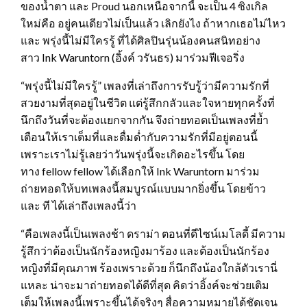
ของน้ำตา และ Proud นอกเหนือจากนี้ จะเป็น 4 ซิงเกิล
ใหม่คือ อยู่คนเดียวไม่เป็นแล้ว เลิกยังไง ถ้าหากเธอไม่ไหว
และ พรุ่งนี้ไม่มีใครรู้ ที่ได้ศิลปินรุ่นน้องคนสนิทอย่าง
สาว Ink Waruntorn (อิ้งค์ วรันธร) มาร่วมฟีเจอริ่ง
“พรุ่งนี้ไม่มีใครรู้” เพลงที่เล่าถึงการรับรู้ว่ามีความรักที่
สวยงามที่สุดอยู่ในชีวิต แต่รู้สึกกลัวและใจหายทุกครั้งที่
นึกถึงวันที่จะต้องแยกจากกัน จึงถ่ายทอดเป็นเพลงที่ย้ำ
เตือนให้เราเต็มที่และดื่มด่ำกับความรักที่มีอยู่ตอนนี้
เพราะเราไม่รู้เลยว่าวันพรุ่งนี้จะเกิดอะไรขึ้น โดย
ทาง fellow fellow ได้เลือกให้ Ink Waruntorn มาร่วม
ถ่ายทอดให้บทเพลงนี้สมบูรณ์แบบมากยิ่งขึ้น โดยข้าว
และ ที ได้เล่าถึงเพลงนี้ว่า
“คือเพลงนี้เป็นเพลงช้า ดราม่า ตอนที่ดีไซน์เมโลดี้ มีความ
รู้สึกว่าต้องเป็นนักร้องหญิงมาร้อง และต้องเป็นนักร้อง
หญิงที่มีคุณภาพ ร้องเพราะด้วย ก็นึกถึงน้องใกล้ตัวเรานี่
แหละ น่าจะมาถ่ายทอดได้ดีที่สุด คิดว่าอิ้งค์จะช่วยเติม
เต็มให้เพลงนี้เพราะขึ้นได้จริงๆ สื่อความหมายได้ชัดเจน