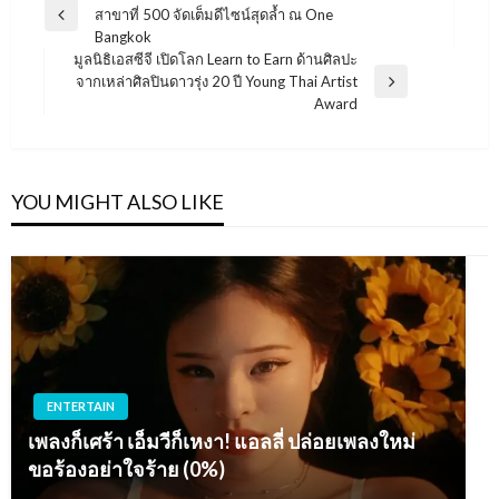
สาขาที่ 500 จัดเต็มดีไซน์สุดล้ำ ณ One
เรื่อง
Previous
Bangkok
Post
มูลนิธิเอสซีจี เปิดโลก Learn to Earn ด้านศิลปะ
จากเหล่าศิลปินดาวรุ่ง 20 ปี Young Thai Artist
Next
Award
Post
YOU MIGHT ALSO LIKE
ENTERTAIN
เพลงก็เศร้า เอ็มวีก็เหงา! แอลลี่ ปล่อยเพลงใหม่
ขอร้องอย่าใจร้าย (0%)