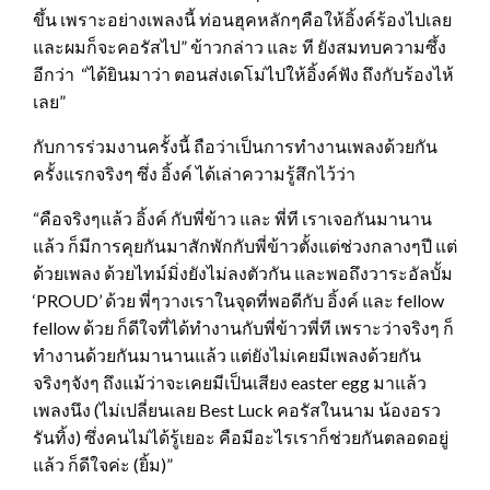
ขึ้น เพราะอย่างเพลงนี้ ท่อนฮุคหลักๆคือให้อิ้งค์ร้องไปเลย
และผมก็จะคอรัสไป” ข้าวกล่าว และ ที ยังสมทบความซึ้ง
อีกว่า “ได้ยินมาว่า ตอนส่งเดโม่ไปให้อิ้งค์ฟัง ถึงกับร้องไห้
เลย”
กับการร่วมงานครั้งนี้ ถือว่าเป็นการทำงานเพลงด้วยกัน
ครั้งแรกจริงๆ ซึ่ง อิ้งค์ ได้เล่าความรู้สึกไว้ว่า
“คือจริงๆแล้ว อิ้งค์ กับพี่ข้าว และ พี่ที เราเจอกันมานาน
แล้ว ก็มีการคุยกันมาสักพักกับพี่ข้าวตั้งแต่ช่วงกลางๆปี แต่
ด้วยเพลง ด้วยไทม์มิ่งยังไม่ลงตัวกัน และพอถึงวาระอัลบั้ม
‘PROUD’ ด้วย พี่ๆวางเราในจุดที่พอดีกับ อิ้งค์ และ fellow
fellow ด้วย ก็ดีใจที่ได้ทำงานกับพี่ข้าวพี่ที เพราะว่าจริงๆ ก็
ทำงานด้วยกันมานานแล้ว แต่ยังไม่เคยมีเพลงด้วยกัน
จริงๆจังๆ ถึงแม้ว่าจะเคยมีเป็นเสียง easter egg มาแล้ว
เพลงนึง (ไม่เปลี่ยนเลย Best Luck คอรัสในนาม น้องอรว
รันทิ้ง) ซึ่งคนไม่ได้รู้เยอะ คือมีอะไรเราก็ช่วยกันตลอดอยู่
แล้ว ก็ดีใจค่ะ (ยิ้ม)”